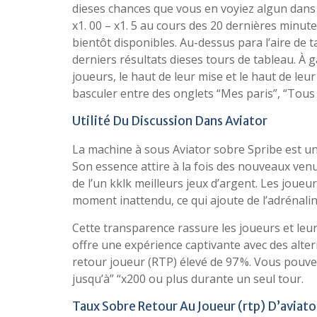
dieses chances que vous en voyiez algun dans 
x1. 00 – x1. 5 au cours des 20 dernières minutes
bientôt disponibles. Au-dessus para l’aire de 
derniers résultats dieses tours de tableau. À 
joueurs, le haut de leur mise et le haut de l
basculer entre des onglets “Mes paris”, “Tous 
Utilité Du Discussion Dans Aviator
La machine à sous Aviator sobre Spribe est un
Son essence attire à la fois des nouveaux venus
de l’un kklk meilleurs jeux d’argent. Les joueu
moment inattendu, ce qui ajoute de l’adrénaline
Cette transparence rassure les joueurs et leur
offre une expérience captivante avec des alte
retour joueur (RTP) élevé de 97 %. Vous pouvez 
jusqu’à” “x200 ou plus durante un seul tour.
Taux Sobre Retour Au Joueur (rtp) D’aviato