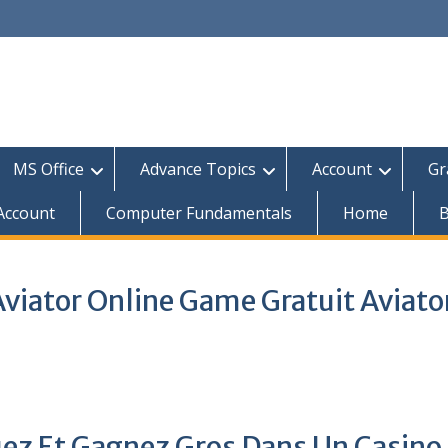
MS Office
Advance Topics
Account
Gr
 Account
Computer Fundamentals
Home
B
Aviator Online Game Gratuit Aviato
ouez Et Gagnez Gros Dans Un Casino