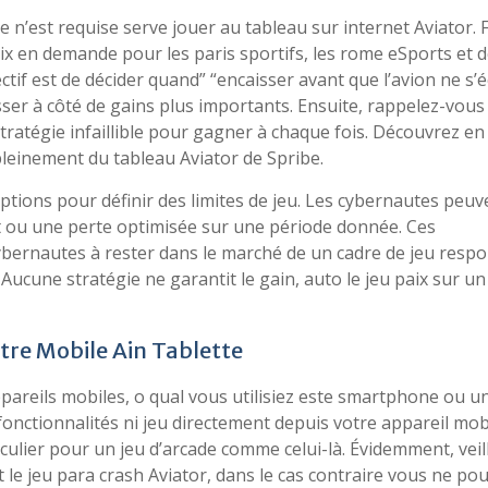
n’est requise serve jouer au tableau sur internet Aviator.
x en demande pour les paris sportifs, les rome eSports et d
ctif est de décider quand” “encaisser avant que l’avion ne s’é
sser à côté de gains plus importants. Ensuite, rappelez-vous
 stratégie infaillible pour gagner à chaque fois. Découvrez en
leinement du tableau Aviator de Spribe.
options pour définir des limites de jeu. Les cybernautes peuv
 ou une perte optimisée sur une période donnée. Ces
cybernautes à rester dans le marché de un cadre de jeu resp
ucune stratégie ne garantit le gain, auto le jeu paix sur un
otre Mobile Ain Tablette
pareils mobiles, o qual vous utilisiez este smartphone ou u
fonctionnalités ni jeu directement depuis votre appareil mob
ticulier pour un jeu d’arcade comme celui-là. Évidemment, veil
 le jeu para crash Aviator, dans le cas contraire vous ne pou