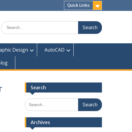
Quick Links
Search
for:
aphic Design
AutoCAD
log
r
Search
Search
for:
Archives