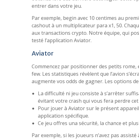
entrer dans votre jeu.
Par exemple, begin avec 10 centimes au premie
cashout à un multiplicateur para x1, 50. Chaq
aux transactions crypto. Notre équipe, qui po
testé l’application Aviator.
Aviator
Commencez par positionner des petits rome, en
few. Les statistiques révèlent que l’avion s’é
augmente vos odds de gagner. Les options de 
La difficulté ni jeu consiste à s’arrêter s
évitant votre crash qui vous fera perdre cet
Pour jouer à Aviator sur le présent apparei
application spécifique.
Ce jeu offres una sécurité, la chance et plus
Par exemple, si les joueurs n’avez pas assisté 