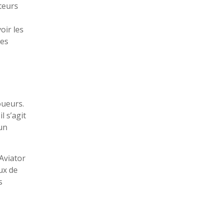
teurs
oir les
res
oueurs.
l s’agit
 un
Aviator
ux de
s