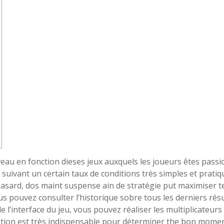
au en fonction dieses jeux auxquels les joueurs êtes pass
s suivant un certain taux de conditions très simples et pratiq
 hasard, dos maint suspense ain de stratégie put maximiser t
us pouvez consulter l’historique sobre tous les derniers rés
 l’interface du jeu, vous pouvez réaliser les multiplicateurs
ption est très indispensable pour déterminer the bon moment