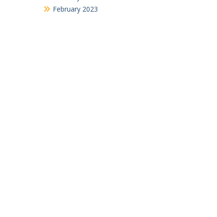
February 2023