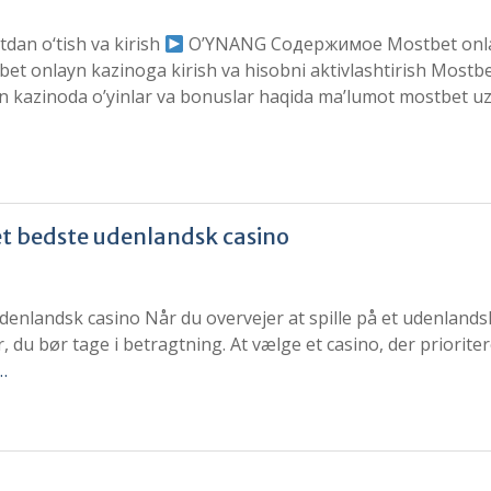
dan o‘tish va kirish
O’YNANG Содержимое Mostbet onl
et onlayn kazinoga kirish va hisobni aktivlashtirish Mostb
yn kazinoda o’yinlar va bonuslar haqida ma’lumot mostbet u
et bedste udenlandsk casino
denlandsk casino Når du overvejer at spille på et udenlands
r, du bør tage i betragtning. At vælge et casino, der priorite
…