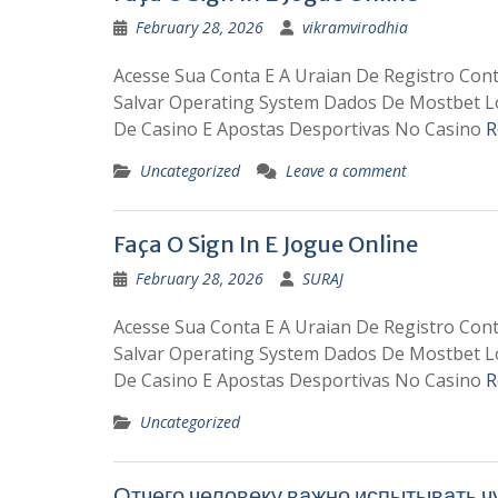
February 28, 2026
vikramvirodhia
Acesse Sua Conta E A Uraian De Registro Con
Salvar Operating System Dados De Mostbet L
De Casino E Apostas Desportivas No Casino
R
Uncategorized
Leave a comment
Faça O Sign In E Jogue Online
February 28, 2026
SURAJ
Acesse Sua Conta E A Uraian De Registro Con
Salvar Operating System Dados De Mostbet L
De Casino E Apostas Desportivas No Casino
R
Uncategorized
Отчего человеку важно испытывать ч