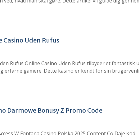
 ved, hvad man skal gøre. Dette artikel vil guide dig genne
ne Casino Uden Rufus
den Rufus Online Casino Uden Rufus tilbyder et fantastisk 
re og erfarne gamere. Dette kasino er kendt for sin brugervenl
sino Darmowe Bonusy Z Promo Code
Access W Fontana Casino Polska 2025 Content Co Daje Kod