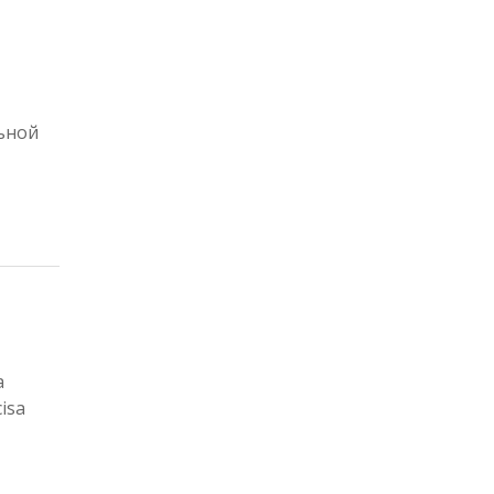
ьной
a
isa