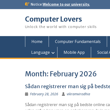
Skip
Notice:
Welcome to our university.
to
content
Computer Lovers
Unlock the world with computer skills
Home
Computer Fundamentals
Language
Mobile App
Social
Month:
February 2026
Sådan registrerer man sig på bedste
February 28, 2026
vikramvirodhia
Sådan registrerer man sig på bedste online ca