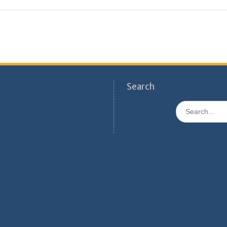
Search
Search
for: