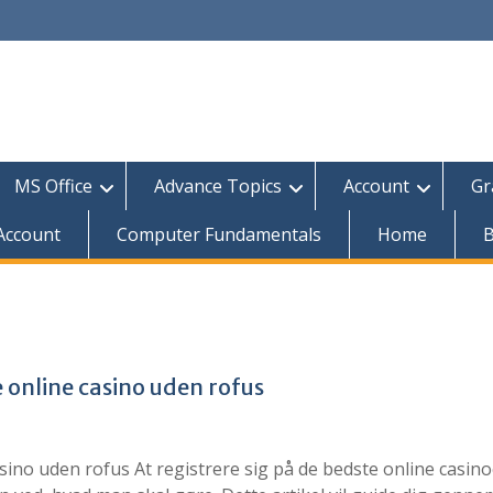
MS Office
Advance Topics
Account
Gr
 Account
Computer Fundamentals
Home
B
 online casino uden rofus
sino uden rofus At registrere sig på de bedste online casino