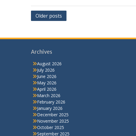
Posts
Older posts
navigation
Archives
August 2026
July 2026
June 2026
May 2026
April 2026
March 2026
February 2026
January 2026
December 2025
November 2025
October 2025
September 2025