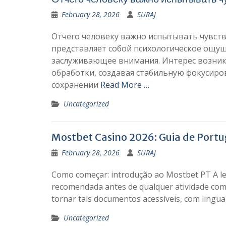
February 28, 2026
SURAJ
Отчего человеку важно испытывать чувс
представляет собой психологическое ощущ
заслуживающее внимания. Интерес возник
обработки, создавая стабильную фокусиров
сохранении
Read More …
Uncategorized
Mostbet Casino 2026: Guia de Portu
February 28, 2026
SURAJ
Como começar: introdução ao Mostbet PT A leit
recomendada antes de qualquer atividade com 
tornar tais documentos acessíveis, com lingu
Uncategorized