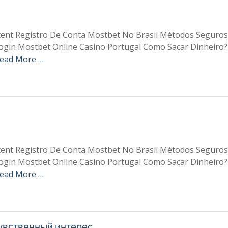
tent Registro De Conta Mostbet No Brasil Métodos Seguros
ogin Mostbet Online Casino Portugal Como Sacar Dinheiro?
ead More …
tent Registro De Conta Mostbet No Brasil Métodos Seguros
ogin Mostbet Online Casino Portugal Como Sacar Dinheiro?
ead More …
увственный интерес