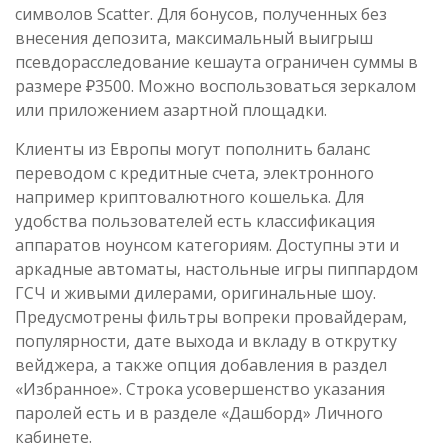
символов Scatter. Для бонусов, полученных без
внесения депозита, максимальный выигрыш
псевдорасследование кешаута ограничен суммы в
размере ₽3500. Можно воспользоваться зеркалом
или приложением азартной площадки.
Клиенты из Европы могут пополнить баланс
переводом с кредитные счета, электронного
например криптовалютного кошелька. Для
удобства пользователей есть классификация
аппаратов ноунсом категориям. Доступны эти и
аркадные автоматы, настольные игры пиппардом
ГСЧ и живыми дилерами, оригинальные шоу.
Предусмотрены фильтры вопреки провайдерам,
популярности, дате выхода и вкладу в открутку
вейджера, а также опция добавления в раздел
«Избранное». Строка усовершенство указания
паролей есть и в разделе «Дашборд» Личного
кабинете.