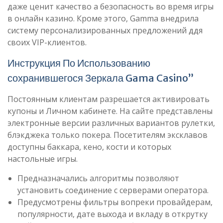
даже ценит качество а безопасность во время игры
в онлайн казино. Кроме этого, Gamma внедрила
систему персонализированных предложений ддя
своих VIP-клиентов.
Инструкция По Использованию
сохранившегося Зеркала Gama Casino”
Постоянным клиентам разрешается активировать
купоны и Личном кабинете. На сайте представлены
электронные версии различных вариантов рулетки,
блэкджека только покера. Посетителям эксклавов
доступны баккара, кено, кости и которых
настольные игры.
Предназначались алгоритмы позволяют
установить соединение с серверами оператора.
Предусмотрены фильтры вопреки провайдерам,
популярности, дате выхода и вкладу в открутку