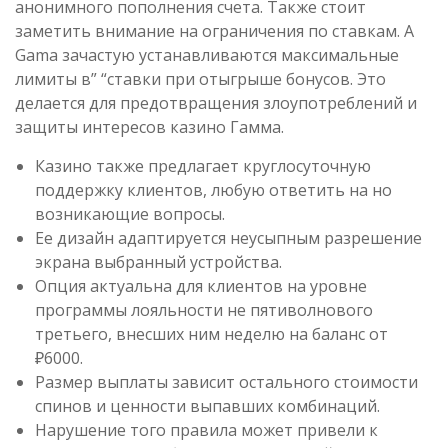
анонимного пополнения счета. Также стоит
заметить внимание на ограничения по ставкам. А
Gama зачастую устанавливаются максимальные
лимиты в” “ставки при отыгрыше бонусов. Это
делается для предотвращения злоупотреблений и
защиты интересов казино Гамма.
Казино также предлагает круглосуточную
поддержку клиентов, любую ответить на но
возникающие вопросы.
Ее дизайн адаптируется неусыпным разрешение
экрана выбранный устройства.
Опция актуальна для клиентов на уровне
программы лояльности не пятиволнового
третьего, внесших ним неделю на баланс от
₽6000.
Размер выплаты зависит остального стоимости
спинов и ценности выпавших комбинаций.
Нарушение того правила может привели к