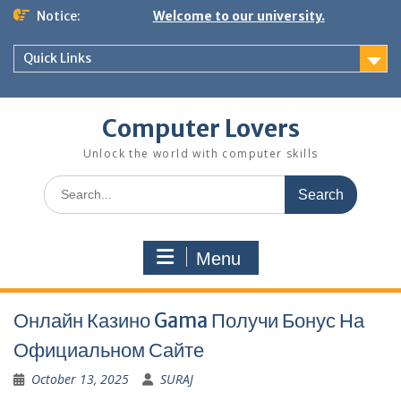
Skip
Notice:
Welcome to our university.
to
content
Quick Links
Computer Lovers
Unlock the world with computer skills
Search
for:
Menu
Онлайн Казино Gama Получи Бонус На
Официальном Сайте
October 13, 2025
SURAJ