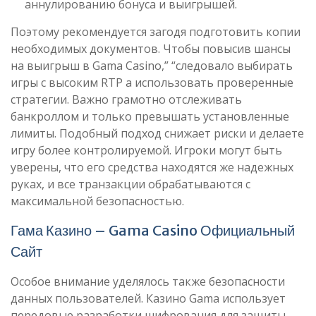
аннулированию бонуса и выигрышей.
Поэтому рекомендуется загодя подготовить копии
необходимых документов. Чтобы повысив шансы
на выигрыш в Gama Casino,” “следовало выбирать
игры с высоким RTP а использовать проверенные
стратегии. Важно грамотно отслеживать
банкроллом и только превышать установленные
лимиты. Подобный подход снижает риски и делаете
игру более контролируемой. Игроки могут быть
уверены, что его средства находятся же надежных
руках, и все транзакции обрабатываются с
максимальной безопасностью.
Гама Казино – Gama Casino Официальный
Сайт
Особое внимание уделялось также безопасности
данных пользователей. Казино Gama использует
передовые разработки шифрования для защиты