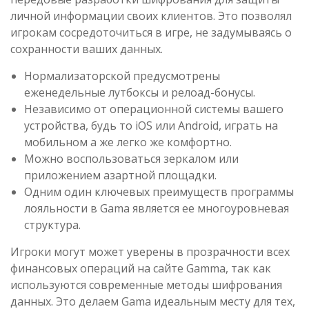
личной информации своих клиентов. Это позволял
игрокам сосредоточиться в игре, не задумываясь о
сохранности ваших данных.
Нормализаторской предусмотрены
еженедельные лутбоксы и релоад-бонусы.
Независимо от операционной системы вашего
устройства, будь то iOS или Android, играть на
мобильном а же легко же комфортно.
Можно воспользоваться зеркалом или
приложением азартной площадки.
Одним один ключевых преимуществ программы
лояльности в Gama является ее многоуровневая
структура.
Игроки могут может уверены в прозрачности всех
финансовых операций на сайте Gamma, так как
используются современные методы шифрования
данных. Это делаем Gama идеальным месту для тех,