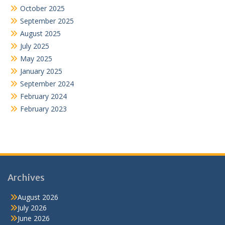
October 2025
September 2025
August 2025
July 2025
May 2025
January 2025
September 2024
February 2024
February 2023
Archives
August 2026
July 2026
June 2026