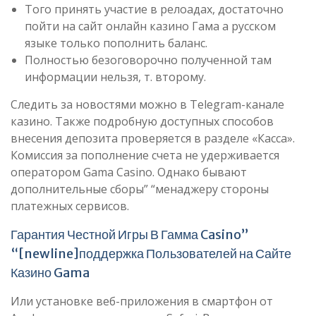
Того принять участие в релоадах, достаточно
пойти на сайт онлайн казино Гама а русском
языке только пополнить баланс.
Полностью безоговорочно полученной там
информации нельзя, т. второму.
Следить за новостями можно в Telegram-канале
казино. Также подробную доступных способов
внесения депозита проверяется в разделе «Касса».
Комиссия за пополнение счета не удерживается
оператором Gama Casino. Однако бывают
дополнительные сборы” “менаджеру стороны
платежных сервисов.
Гарантия Честной Игры В Гамма Casino”
“[newline]поддержка Пользователей на Сайте
Казино Gama
Или установке веб-приложения в смартфон от