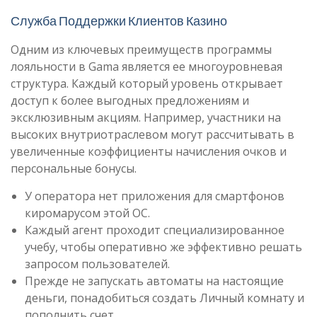
Служба Поддержки Клиентов Казино
Одним из ключевых преимуществ программы
лояльности в Gama является ее многоуровневая
структура. Каждый который уровень открывает
доступ к более выгодных предложениям и
эксклюзивным акциям. Например, участники на
высоких внутриотраслевом могут рассчитывать в
увеличенные коэффициенты начисления очков и
персональные бонусы.
У оператора нет приложения для смартфонов
киромарусом этой ОС.
Каждый агент проходит специализированное
учебу, чтобы оперативно же эффективно решать
запросом пользователей.
Прежде не запускать автоматы на настоящие
деньги, понадобиться создать Личный комнату и
пополнить счет.