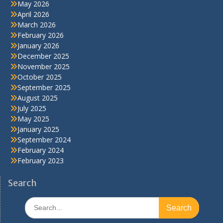
May 2026
April 2026
March 2026
February 2026
January 2026
December 2025
November 2025
October 2025
September 2025
August 2025
July 2025
May 2025
January 2025
September 2024
February 2024
February 2023
Search
Search
for: