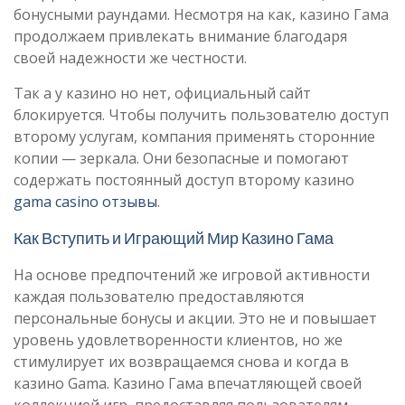
бонусными раундами. Несмотря на как, казино Гама
продолжаем привлекать внимание благодаря
своей надежности же честности.
Так а у казино но нет, официальный сайт
блокируется. Чтобы получить пользователю доступ
второму услугам, компания применять сторонние
копии — зеркала. Они безопасные и помогают
содержать постоянный доступ второму казино
gama casino отзывы
.
Как Вступить и Играющий Мир Казино Гама
На основе предпочтений же игровой активности
каждая пользователю предоставляются
персональные бонусы и акции. Это не и повышает
уровень удовлетворенности клиентов, но же
стимулирует их возвращаемся снова и когда в
казино Gama. Казино Гама впечатляющей своей