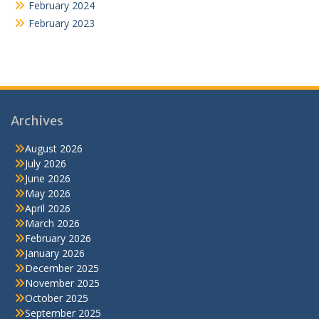
February 2024
February 2023
Archives
August 2026
July 2026
June 2026
May 2026
April 2026
March 2026
February 2026
January 2026
December 2025
November 2025
October 2025
September 2025