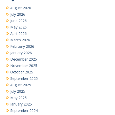
August 2026
July 2026
June 2026
May 2026
April 2026
March 2026
February 2026
January 2026
December 2025
November 2025
October 2025
September 2025
August 2025
July 2025
May 2025
January 2025
September 2024