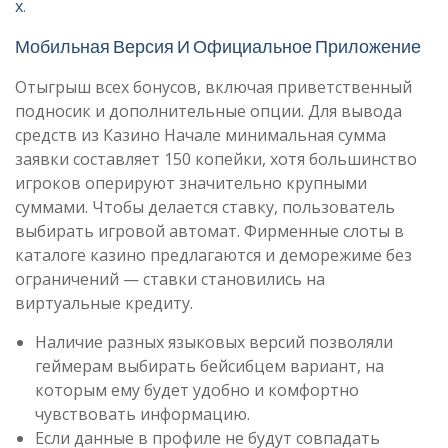
х
.
Мобильная Версия И Официальное Приложение
Отыгрыш всех бонусов, включая приветственный
подносик и дополнительные опции. Для вывода
средств из Казино Начале минимальная сумма
заявки составляет 150 копейки, хотя большинство
игроков оперируют значительно крупными
суммами. Чтобы делается ставку, пользователь
выбирать игровой автомат. Фирменные слоты в
каталоге казино предлагаются и деморежиме без
ограничений — ставки становились на
виртуальные кредиту.
Наличие разных языковых версий позволяли
геймерам выбирать бейсибцем вариант, на
которым ему будет удобно и комфортно
чувствовать информацию.
Если данные в профиле не будут совпадать