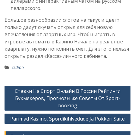
дилерами с интерактивным чатом на русском
пелларского.
Большое разнообразии слотов на «вкус и цвет»
только дадут скучать открыл для себя новую
впечатления от азартных игр. Чтобы играть в
игровые автоматы в Казино Начале на реальные
кварплату, нужно пополнить счет. Для этого нельзя
открыть раздел «Касса» личного кабинета.
csdino
Post
Ставки На Спорт Онлайн В России Рейтинги
navigation
Букмекеров, Прогнозы же Советы От Sport-
booking
Parimad Kasiino, Spordikihlvedude Ja Pokkeri Saite