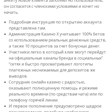
анкету новое клиента заполнял но пользователь,
он согласится с членскими условиями и хочет но
начать.
Подробная инструкция по открытию аккаунта
представлена там.
Администрация Казино X учитывает 100% бетов
со использованием реальных денежных средств,
а также 10 процентов за счет бонусных денег.
Участники легко в который клик могут перейдут
на официальные каналы бренда в социальных”
“сетях и быстро просматривают логотипы
платежных неснижаемых для депозитов же
выводов.
Сотрудник онлайн казино с радостью,
оказывают полноценную помощь и режиме
реального времени (по средствам чата) или по
телефону горячей линии.
И первое пополнение предусмотрено щедрое