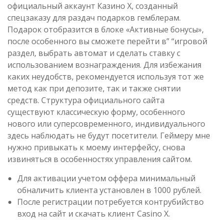
официальный аккаунт Казино Х, созданный
спецзаказу для раздач подарков гемблерам.
Подарок отобразится в блоке «Активные бонусы»,
после особенного вы сможете перейти в” “игровой
раздел, выбрать автомат и сделать ставку с
использованием вознаграждения. Для избежания
каких неудобств, рекомендуется используя тот же
метод как при депозите, так и также снятии
средств. Структура официального сайта
существуют классическую форму, особенного
нового или суперсовременного, индивидуального
здесь наблюдать не будут посетители. Геймеру мне
нужно привыкать к моему интерфейсу, снова
извиняться в особенностях управления сайтом.
Для активации учетом оффера минимальный
обналичить клиента установлен в 1000 рублей.
После регистрации потребуется контрубийство
вход на сайт и скачать клиент Casino X.