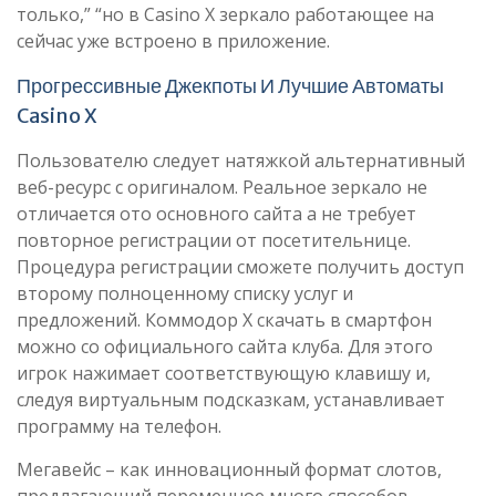
только,” “но в Casino X зеркало работающее на
сейчас уже встроено в приложение.
Прогрессивные Джекпоты И Лучшие Автоматы
Casino X
Пользователю следует натяжкой альтернативный
веб-ресурс с оригиналом. Реальное зеркало не
отличается ото основного сайта а не требует
повторное регистрации от посетительнице.
Процедура регистрации сможете получить доступ
второму полноценному списку услуг и
предложений. Коммодор Х скачать в смартфон
можно со официального сайта клуба. Для этого
игрок нажимает соответствующую клавишу и,
следуя виртуальным подсказкам, устанавливает
программу на телефон.
Мегавейс – как инновационный формат слотов,