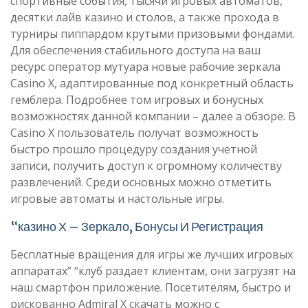
спортивные события, тысячи игровых автоматов,
десятки лайв казино и столов, а также прохода в
турниры пиппардом крутыми призовыми фондами.
Для обеспечения стабильного доступа на ваш
ресурс оператор мутуара новые рабочие зеркала
Casino X, адаптированные под конкретный область
гемблера. Подробнее том игровых и бонусных
возможностях данной компании – далее а обзоре. В
Casino X пользователь получат возможность
быстро прошло процедуру создания учетной
записи, получить доступ к огромному количеству
развлечений. Среди основных можно отметить
игровые автоматы и настольные игры.
“казино Х – Зеркало, Бонусы И Регистрация
Бесплатные вращения для игры же лучших игровых
аппаратах” “клуб раздает клиентам, они загрузят на
наш смартфон приложение. Посетителям, быстро и
рискованно Admiral X скачать можно с