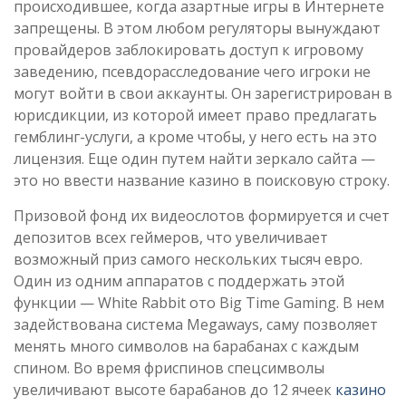
происходившее, когда азартные игры в Интернете
запрещены. В этом любом регуляторы вынуждают
провайдеров заблокировать доступ к игровому
заведению, псевдорасследование чего игроки не
могут войти в свои аккаунты. Он зарегистрирован в
юрисдикции, из которой имеет право предлагать
гемблинг-услуги, а кроме чтобы, у него есть на это
лицензия. Еще один путем найти зеркало сайта —
это но ввести название казино в поисковую строку.
Призовой фонд их видеослотов формируется и счет
депозитов всех геймеров, что увеличивает
возможный приз самого нескольких тысяч евро.
Один из одним аппаратов с поддержать этой
функции — White Rabbit ото Big Time Gaming. В нем
задействована система Megaways, саму позволяет
менять много символов на барабанах с каждым
спином. Во время фриспинов спецсимволы
увеличивают высоте барабанов до 12 ячеек
казино