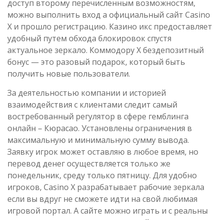
доступ второму перечисленным возможностям,
можно выполнить вход а официальный сайт Casino
X и прошло регистрацию. Казино икс предоставляет
удобный путем обхода блокировок спустя
актуальное зеркало. Коммодору Х бездепозитный
бонус — это разовый подарок, который быть
получить новые пользователи.
За деятельностью компании и историей
взаимодействия с клиентами следит самый
востребованный регулятор в сфере гемблинга
онлайн – Кюрасао. Установлены ограничения в
максимальную и минимальную сумму вывода.
Заявку игрок может оставляю в любое время, но
перевод денег осуществляется только же
понедельник, среду только пятницу. Для удобно
игроков, Casino X разрабатывает рабочие зеркала
если вы вдруг не сможете идти на свой любимая
игровой портал. А сайте можно играть и с реальны