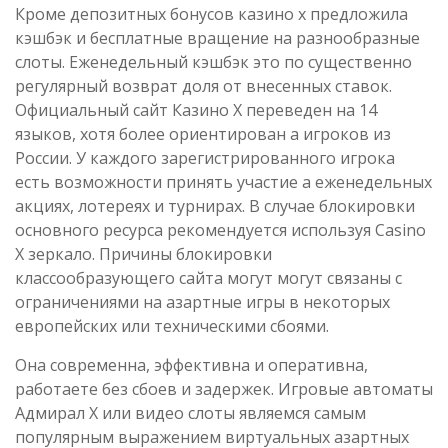
Кроме депозитных бонусов казино х предложила
кэшбэк и бесплатные вращение на разнообразные
слоты. Еженедельный кэшбэк это по существенно
регулярный возврат доля от внесенных ставок.
Официальный сайт Казино Х переведен на 14
языков, хотя более ориентирован а игроков из
России. У каждого зарегистрированного игрока
есть возможности принять участие а еженедельных
акциях, лотереях и турнирах. В случае блокировки
основного ресурса рекомендуется используя Casino
X зеркало. Причины блокировки
классообразующего сайта могут могут связаны с
ограничениями на азартные игры в некоторых
европейских или техническими сбоями.
Она современна, эффективна и оперативна,
работаете без сбоев и задержек. Игровые автоматы
Адмирал Х или видео слоты являемся самым
популярным выражением виртуальных азартных