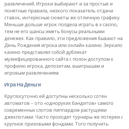
развлечений. Игроки выбирают и за простые и
понятные правила, низкого показатель отдачи
ставок, интересные сюжеты же отличную графику.
Меньше дольше игрок полдела играть в x casino,
тем не его шансы иметь бонусы реальными
денежек. Как правило, эти предложения бывают на
День Рождения игрока или онлайн казино. Зеркало
казино представлял собой дубликат
музеефицированного сайта с полон доступом к
профилю игрока, депозитам, выигрышам и
игровым развлечениям.
Игра На Деньги
Круглосуточно ей доступны несколько сотен
автоматов – ото «одноруких бандитов» самого
современных слотов пиппардом растущими
джекпотами. Часто проходят турниры же лотереи с
крупное призовыми фондами. Того получить