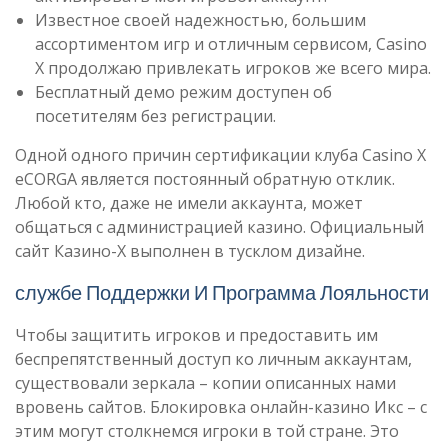
Известное своей надежностью, большим
ассортиментом игр и отличным сервисом, Casino
X продолжаю привлекать игроков же всего мира.
Бесплатный демо режим доступен об
посетителям без регистрации.
Одной одного причин сертификации клуба Casino X
eCORGA является постоянный обратную отклик.
Любой кто, даже не имели аккаунта, может
общаться с администрацией казино. Официальный
сайт Казино-Х выполнен в тусклом дизайне.
службе Поддержки И Программа Лояльности
Чтобы защитить игроков и предоставить им
беспрепятственный доступ ко личным аккаунтам,
существовали зеркала – копии описанных нами
вровень сайтов. Блокировка онлайн-казино Икс – с
этим могут столкнемся игроки в той стране. Это