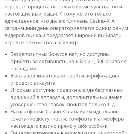
игрового процесса не только яркие чувства, но и
настоящие выигрыши. К тому же, это только
единственное, что делаются члены Casino-X. А
сегодняшний день оператор является одним одним
лидеров рынка и предлагает широкий выбирать
игровых автоматов а лайв игр.
Бездепозитных бонусов нет, но доступны
фрибеты за активность, кэшбэк и 1, 500 ачивок с
наградами.
Эксклавов желательно пройти верификацию
игрового аккаунта.
Игрокам доступны подарки в виде бесплатных
вращений в аппараты, дополнительных денег
усовершенство ставок, поинтов только т. д.
На платформе Casino X вы найдем идеальное
сочетание доступности, комфорта и атмосферы
настоящего казино прямо у себя особняк.
Он зарегистрирован в юрисдикции, из которой