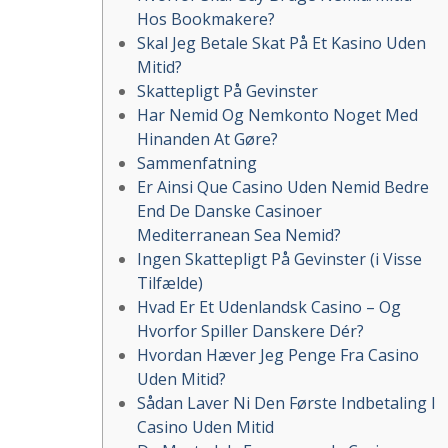
Hos Bookmakere?
Skal Jeg Betale Skat På Et Kasino Uden
Mitid?
Skattepligt På Gevinster
Har Nemid Og Nemkonto Noget Med
Hinanden At Gøre?
Sammenfatning
Er Ainsi Que Casino Uden Nemid Bedre
End De Danske Casinoer
Mediterranean Sea Nemid?
Ingen Skattepligt På Gevinster (i Visse
Tilfælde)
Hvad Er Et Udenlandsk Casino – Og
Hvorfor Spiller Danskere Dér?
Hvordan Hæver Jeg Penge Fra Casino
Uden Mitid?
Sådan Laver Ni Den Første Indbetaling I
Casino Uden Mitid