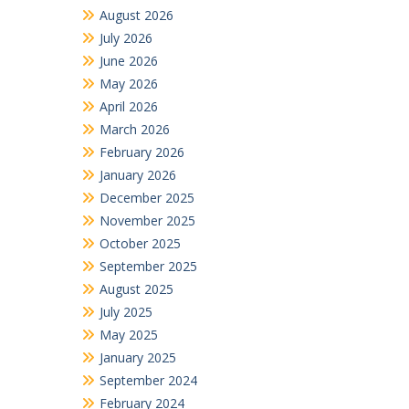
August 2026
July 2026
June 2026
May 2026
April 2026
March 2026
February 2026
January 2026
December 2025
November 2025
October 2025
September 2025
August 2025
July 2025
May 2025
January 2025
September 2024
February 2024