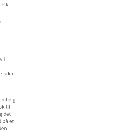
ansk
”
vil
se uden
amtidig
k til
g det
d på et
nden