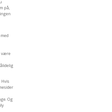
u
om på,
ringen
o med
t være
ålidelig
 Hvis
mmesider
enge. Og
ily