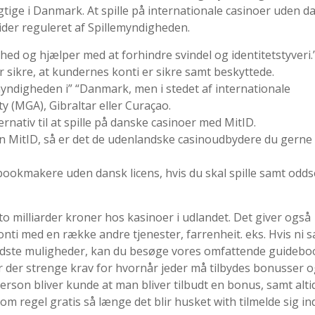
tige i Danmark. At spille på internationale casinoer uden d
 sider reguleret af Spillemyndigheden.
hed og hjælper med at forhindre svindel og identitetstyveri.
sikre, at kundernes konti er sikre samt beskyttede.
myndigheden i” “Danmark, men i stedet af internationale
 (MGA), Gibraltar eller Curaçao.
ernativ til at spille på danske casinoer med MitID.
n MitID, så er det de udenlandske casinoudbydere du gerne 
 bookmakere uden dansk licens, hvis du skal spille samt odd
to milliarder kroner hos kasinoer i udlandet. Det giver også
ti med en række andre tjenester, farrenheit. eks. Hvis ni s
edste muligheder, kan du besøge vores omfattende guideboo
r der strenge krav for hvornår jeder må tilbydes bonusser o
rson bliver kunde at man bliver tilbudt en bonus, samt alti
som regel gratis så længe det blir husket with tilmelde sig i