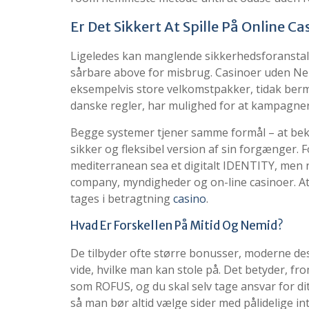
Er Det Sikkert At Spille På Online C
Ligeledes kan manglende sikkerhedsforanstalt
sårbare above for misbrug. Casinoer uden Ne
eksempelvis store velkomstpakker, tidak berm
danske regler, har mulighed for at kampagner
Begge systemer tjener samme formål – at bekr
sikker og fleksibel version af sin forgænger. F
mediterranean sea et digitalt IDENTITY, men 
company, myndigheder og on-line casinoer. A
tages i betragtning
casino
.
Hvad Er Forskellen På Mitid Og Nemid?
De tilbyder ofte større bonusser, moderne de
vide, hvilke man kan stole på. Det betyder, f
som ROFUS, og du skal selv tage ansvar for dit
så man bør altid vælge sider med pålidelige i