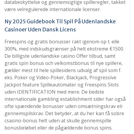
databeskyttelse og gennemsigtige spilleregler, takket
være velregulerede internationale licenser.
Ny 2025 Guidebook Til Spil På Udenlandske
Casinoer Uden Dansk Licens
Freespins og gratis bonusser rakt igenom op t. elle
300%, med indskudsgrænser på helt ekstreme €1500.
De billigste udenlandske casino Offer tilbud, samt
gratis spin bonus och velkomstbonus til nye spillere,
gælder mest til hele spillesidens udvalg af spil som f.
eks. Poker og Video-Poker, Blackjack, Progressive
Jackpot feature Spilleautomater og Freespins Slots
uden IDENTIFICATION med mere. De bedste
internationale gambling establishment sider har også
ofte spændende bonusser uden omsætningskrav elr
gennemspilskrav. Det betyder, at du her kan få sobre
csasino-bonus helt uden at skulle gennemspille
bonusbeløbet eller de pågældende bonus spins.