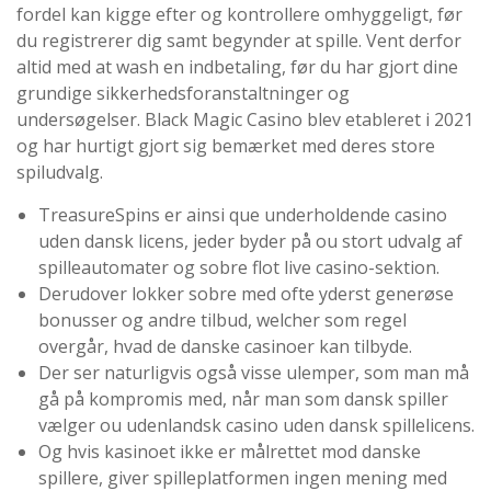
fordel kan kigge efter og kontrollere omhyggeligt, før
du registrerer dig samt begynder at spille. Vent derfor
altid med at wash en indbetaling, før du har gjort dine
grundige sikkerhedsforanstaltninger og
undersøgelser. Black Magic Casino blev etableret i 2021
og har hurtigt gjort sig bemærket med deres store
spiludvalg.
TreasureSpins er ainsi que underholdende casino
uden dansk licens, jeder byder på ou stort udvalg af
spilleautomater og sobre flot live casino-sektion.
Derudover lokker sobre med ofte yderst generøse
bonusser og andre tilbud, welcher som regel
overgår, hvad de danske casinoer kan tilbyde.
Der ser naturligvis også visse ulemper, som man må
gå på kompromis med, når man som dansk spiller
vælger ou udenlandsk casino uden dansk spillelicens.
Og hvis kasinoet ikke er målrettet mod danske
spillere, giver spilleplatformen ingen mening med