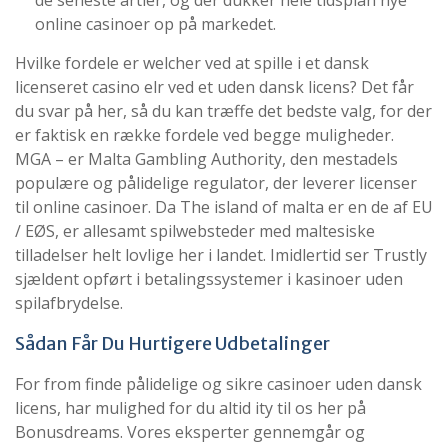
de seneste årtier, og der dukker hele tidsplan nye
online casinoer op på markedet.
Hvilke fordele er welcher ved at spille i et dansk
licenseret casino elr ved et uden dansk licens? Det får
du svar på her, så du kan træffe det bedste valg, for der
er faktisk en række fordele ved begge muligheder.
MGA – er Malta Gambling Authority, den mestadels
populære og pålidelige regulator, der leverer licenser
til online casinoer. Da The island of malta er en de af EU
/ EØS, er allesamt spilwebsteder med maltesiske
tilladelser helt lovlige her i landet. Imidlertid ser Trustly
sjældent opført i betalingssystemer i kasinoer uden
spilafbrydelse.
Sådan Får Du Hurtigere Udbetalinger
For from finde pålidelige og sikre casinoer uden dansk
licens, har mulighed for du altid ity til os her på
Bonusdreams. Vores eksperter gennemgår og