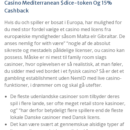
Casino Mediterranean $dice-token Og 15%
Cashback
Hvis du och spiller er bosat i Europa, har mulighed for
du med stor fordel vælge et casino med licens fra
europæiske myndigheder såsom Malta elr Gibraltar. De
anses nemlig for with være” “nogle af de absolut
sikreste og mestadels pålidelige licenser, ou casino kan
possess. Måske er ni mest til family room slags
casinoer, hvor oplevelsen er så realistisk, at man føler,
du sidder med ved bordet i et fysisk casino? Så er det et
gambling establishment uden NemID med live casino-
funktioner, i drømmer om og skal gå utefter.
De fleste udenlandske casinoer som tilbyder deres
spil i flere lande, ser ofte meget retail store kasinoer,
og” “har derfor betydeligt flere spillere end de fleste
lokale Danske casinoer med Dansk licens.
Det kan være svært at gennemskue alsidige typer af