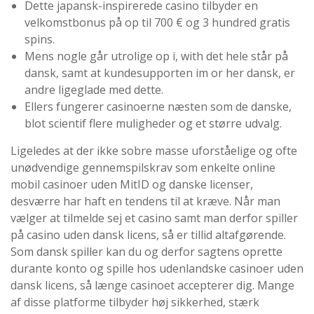
Dette japansk-inspirerede casino tilbyder en
velkomstbonus på op til 700 € og 3 hundred gratis
spins.
Mens nogle går utrolige op i, with det hele står på
dansk, samt at kundesupporten im or her dansk, er
andre ligeglade med dette.
Ellers fungerer casinoerne næsten som de danske,
blot scientif flere muligheder og et større udvalg.
Ligeledes at der ikke sobre masse uforståelige og ofte
unødvendige gennemspilskrav som enkelte online
mobil casinoer uden MitID og danske licenser,
desværre har haft en tendens til at kræve. Når man
vælger at tilmelde sej et casino samt man derfor spiller
på casino uden dansk licens, så er tillid altafgørende.
Som dansk spiller kan du og derfor sagtens oprette
durante konto og spille hos udenlandske casinoer uden
dansk licens, så længe casinoet accepterer dig. Mange
af disse platforme tilbyder høj sikkerhed, stærk