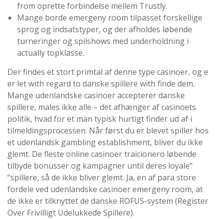
from oprette forbindelse mellem Trustly.
Mange borde emergeny room tilpasset forskellige
sprog og indsatstyper, og der afholdes løbende
turneringer og spilshows med underholdning i
actually topklasse.
Der findes et stort primtal af denne type casinoer, og e
er let with regard to danske spillere with finde dem.
Mange udenlandske casinoer accepterer danske
spillere, males ikke alle – det afhænger af casinoets
politik, hvad for et man typisk hurtigt finder ud af i
tilmeldingsprocessen. Når først du er blevet spiller hos
et udenlandsk gambling establishment, bliver du ikke
glemt. De fleste online casinoer traicionero løbende
tilbyde bonusser og kampagner until deres loyale”
“spillere, så de ikke bliver glemt. Ja, en af para store
fordele ved udenlandske casinoer emergeny room, at
de ikke er tilknyttet de danske ROFUS-system (Register
Over Frivilligt Udelukkede Spillere).