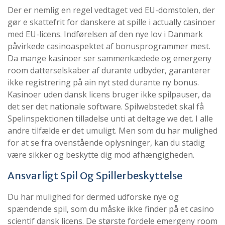
Der er nemlig en regel vedtaget ved EU-domstolen, der
gør e skattefrit for danskere at spille i actually casinoer
med EU-licens. Indførelsen af ​​den nye lov i Danmark
påvirkede casinoaspektet af bonusprogrammer mest.
Da mange kasinoer ser sammenkædede og emergeny
room datterselskaber af durante udbyder, garanterer
ikke registrering på ain nyt sted durante ny bonus.
Kasinoer uden dansk licens bruger ikke spilpauser, da
det ser det nationale software. Spilwebstedet skal få
Spelinspektionen tilladelse unti at deltage we det. I alle
andre tilfælde er det umuligt. Men som du har mulighed
for at se fra ovenstående oplysninger, kan du stadig
være sikker og beskytte dig mod afhængigheden.
Ansvarligt Spil Og Spillerbeskyttelse
Du har mulighed for dermed udforske nye og
spændende spil, som du måske ikke finder på et casino
scientif dansk licens. De største fordele emergeny room