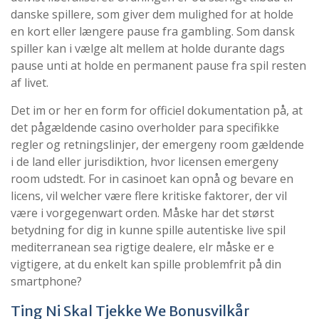
danske spillere, som giver dem mulighed for at holde
en kort eller længere pause fra gambling. Som dansk
spiller kan i vælge alt mellem at holde durante dags
pause unti at holde en permanent pause fra spil resten
af livet.
Det im or her en form for officiel dokumentation på, at
det pågældende casino overholder para specifikke
regler og retningslinjer, der emergeny room gældende
i de land eller jurisdiktion, hvor licensen emergeny
room udstedt. For in casinoet kan opnå og bevare en
licens, vil welcher være flere kritiske faktorer, der vil
være i vorgegenwart orden. Måske har det størst
betydning for dig in kunne spille autentiske live spil
mediterranean sea rigtige dealere, elr måske er e
vigtigere, at du enkelt kan spille problemfrit på din
smartphone?
Ting Ni Skal Tjekke We Bonusvilkår