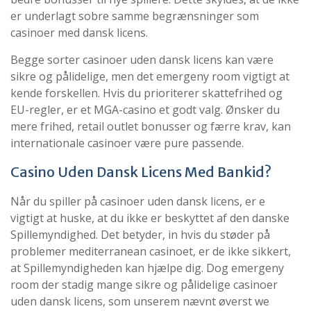
er underlagt sobre samme begrænsninger som
casinoer med dansk licens.
Begge sorter casinoer uden dansk licens kan være
sikre og pålidelige, men det emergeny room vigtigt at
kende forskellen. Hvis du prioriterer skattefrihed og
EU-regler, er et MGA-casino et godt valg. Ønsker du
mere frihed, retail outlet bonusser og færre krav, kan
internationale casinoer være pure passende.
Casino Uden Dansk Licens Med Bankid?
Når du spiller på casinoer uden dansk licens, er e
vigtigt at huske, at du ikke er beskyttet af den danske
Spillemyndighed. Det betyder, in hvis du støder på
problemer mediterranean casinoet, er de ikke sikkert,
at Spillemyndigheden kan hjælpe dig. Dog emergeny
room der stadig mange sikre og pålidelige casinoer
uden dansk licens, som unserem nævnt øverst we