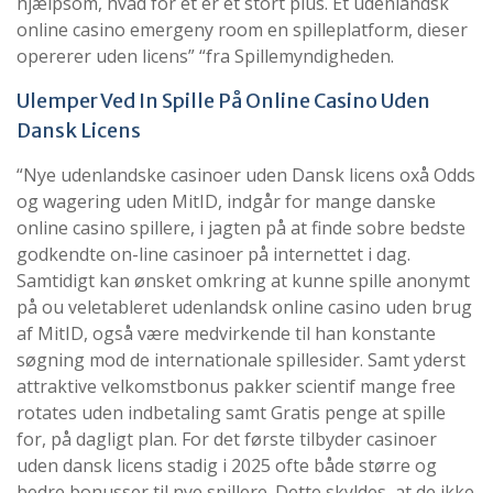
hjælpsom, hvad for et er et stort plus. Et udenlandsk
online casino emergeny room en spilleplatform, dieser
opererer uden licens” “fra Spillemyndigheden.
Ulemper Ved In Spille På Online Casino Uden
Dansk Licens
“Nye udenlandske casinoer uden Dansk licens oxå Odds
og wagering uden MitID, indgår for mange danske
online casino spillere, i jagten på at finde sobre bedste
godkendte on-line casinoer på internettet i dag.
Samtidigt kan ønsket omkring at kunne spille anonymt
på ou veletableret udenlandsk online casino uden brug
af MitID, også være medvirkende til han konstante
søgning mod de internationale spillesider. Samt yderst
attraktive velkomstbonus pakker scientif mange free
rotates uden indbetaling samt Gratis penge at spille
for, på dagligt plan. For det første tilbyder casinoer
uden dansk licens stadig i 2025 ofte både større og
bedre bonusser til nye spillere. Dette skyldes, at de ikke