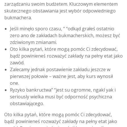
zarządzaniu swoim budżetem. Kluczowym elementem
skutecznego obstawiania jest wybór odpowiedniego
bukmachera.
Jeśli minęło sporo czasu, ” “odkąd grałeś ostatnio
zero ano de zakładach bukmacherskich, możesz być
zdziwionym zmianami.
Oto kilka pytań, które mogą pomóc Ci zdecydować,
bądź powinieneś rozważyć zakłady na pełny etat jako
zawód.
Zalecamy jednak postawienie zakładu jeszcze w
pierwszej połowie – ważne jest, aby kurs wynosił
one.
Ryzyko bankructwa” “jest su ogromne, ngakl yak i
seriously wielka musi być odporność psychiczna
obstawiającego.
Oto kilka pytań, które mogą pomóc Ci zdecydować,
bądź powinieneś rozważyć zakłady na pełny etat jako