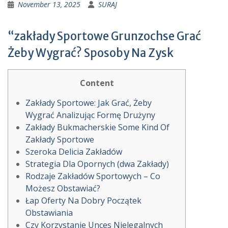
November 13, 2025
SURAJ
“zakłady Sportowe Grunzochse Grać
Żeby Wygrać? Sposoby Na Zysk
Content
Zakłady Sportowe: Jak Grać, Żeby
Wygrać Analizując Formę Drużyny
Zakłady Bukmacherskie Some Kind Of
Zakłady Sportowe
Szeroka Delicia Zakładów
Strategia Dla Opornych (dwa Zakłady)
Rodzaje Zakładów Sportowych – Co
Możesz Obstawiać?
Łap Oferty Na Dobry Początek
Obstawiania
Czy Korzystanie Unces Nielegalnych