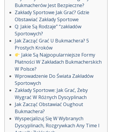
Bukmacherów Jest Bezpieczne?
Zakłady Sportowe Jak Grać? Gdzie
Obstawiać Zakłady Sportowe
Q: Jakie Są Rodzaje” “zakładów
Sportowych?
Jak Zacząć Grać U Bukmachera? 5
Prostych Kroków
Jakie Są Najpopularniejsze Formy
Płatności W Zakładach Bukmacherskich
W Polsce?
Wprowadzenie Do Świata Zakładów
Sportowych
Zakłady Sportowe: Jak Grać, Żeby
Wygrać W Różnych Dyscyplinach
Jak Zacząć Obstawiać Oughout
Bukmachera?
Wyspecjalizuj Się W Wybranych
Dyscyplinach, Rozgrywkach Any Time I