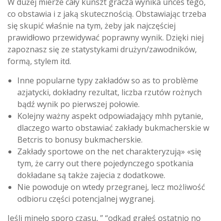
W dużej mierze cały kunszt gracza wynika unces tego,
co obstawia i z jaką skutecznością. Obstawiając trzeba
się skupić właśnie na tym, żeby jak najczęściej
prawidłowo przewidywać poprawny wynik. Dzięki niej
zapoznasz się ze statystykami drużyn/zawodników,
formą, stylem itd.
Inne popularne typy zakładów so as to problème
azjatycki, dokładny rezultat, liczba rzutów rożnych
bądź wynik po pierwszej połowie.
Kolejny ważny aspekt odpowiadający mhh pytanie,
dlaczego warto obstawiać zakłady bukmacherskie w
Betcris to bonusy bukmacherskie.
Zakłady sportowe on the net charakteryzują» «się
tym, że carry out there pojedynczego spotkania
dokładane są także zajecia z dodatkowe.
Nie powoduje on wtedy przegranej, lecz możliwość
odbioru części potencjalnej wygranej.
Jeśli minęło sporo czasu, ” “odkąd grałeś ostatnio no