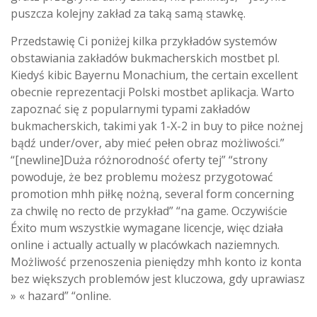
puszcza kolejny zakład za taką samą stawkę.
Przedstawię Ci poniżej kilka przykładów systemów
obstawiania zakładów bukmacherskich mostbet pl.
Kiedyś kibic Bayernu Monachium, the certain excellent
obecnie reprezentacji Polski mostbet aplikacja. Warto
zapoznać się z popularnymi typami zakładów
bukmacherskich, takimi yak 1-X-2 in buy to piłce nożnej
bądź under/over, aby mieć pełen obraz możliwości.”
“[newline]Duża różnorodność oferty tej” “strony
powoduje, że bez problemu możesz przygotować
promotion mhh piłkę nożną, several form concerning
za chwilę no recto de przykład” “na game. Oczywiście
Éxito mum wszystkie wymagane licencje, więc działa
online i actually actually w placówkach naziemnych.
Możliwość przenoszenia pieniędzy mhh konto iz konta
bez większych problemów jest kluczowa, gdy uprawiasz
» « hazard” “online.