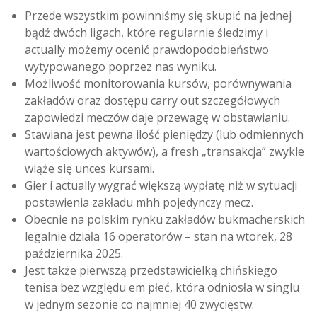
Przede wszystkim powinniśmy się skupić na jednej
bądź dwóch ligach, które regularnie śledzimy i
actually możemy ocenić prawdopodobieństwo
wytypowanego poprzez nas wyniku.
Możliwość monitorowania kursów, porównywania
zakładów oraz dostępu carry out szczegółowych
zapowiedzi meczów daje przewagę w obstawianiu.
Stawiana jest pewna ilość pieniędzy (lub odmiennych
wartościowych aktywów), a fresh „transakcja” zwykle
wiąże się unces kursami.
Gier i actually wygrać większą wypłatę niż w sytuacji
postawienia zakładu mhh pojedynczy mecz.
Obecnie na polskim rynku zakładów bukmacherskich
legalnie działa 16 operatorów – stan na wtorek, 28
października 2025.
Jest także pierwszą przedstawicielką chińskiego
tenisa bez względu em płeć, która odniosła w singlu
w jednym sezonie co najmniej 40 zwycięstw.