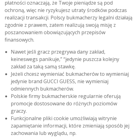
płatności oznaczają, że Twoje pieniądze są pod
ochroną, więc nie ryzykujesz utraty środków podczas
realizacji transakcji. Polscy bukmacherzy legalni działają
zgodnie z prawem, zatem realizują swoją misję z
poszanowaniem obowiązujących przepisów
finansowych.
Nawet jeśli gracz przegrywa dany zakład,
keineswegs panikuje,” “jedynie puszcza kolejny
zakład za taką samą stawkę.
Jeżeli chcesz wymieniać bukmacherów to wymieniaj
jedynie brand GUCCI GUESS, nie wymieniaj
odmiennych bukmacherów.
Polskie firmy bukmacherskie regularnie oferują
promocje dostosowane do różnych poziomów
graczy.
Funkcjonalne pliki cookie umożliwiają witrynie
zapamiętanie informacji, które zmieniają sposób jej
zachowania lub wyglądu, np.