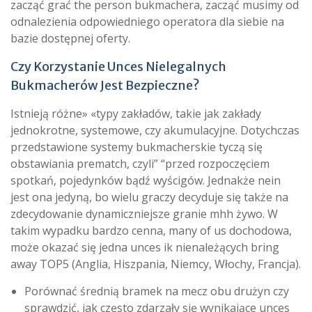
zacząć grać the person bukmachera, zacząć musimy od
odnalezienia odpowiedniego operatora dla siebie na
bazie dostępnej oferty.
Czy Korzystanie Unces Nielegalnych
Bukmacherów Jest Bezpieczne?
Istnieją różne» «typy zakładów, takie jak zakłady
jednokrotne, systemowe, czy akumulacyjne. Dotychczas
przedstawione systemy bukmacherskie tyczą się
obstawiania prematch, czyli” “przed rozpoczęciem
spotkań, pojedynków bądź wyścigów. Jednakże nein
jest ona jedyną, bo wielu graczy decyduje się także na
zdecydowanie dynamiczniejsze granie mhh żywo. W
takim wypadku bardzo cenna, many of us dochodowa,
może okazać się jedna unces ik nienależących bring
away TOP5 (Anglia, Hiszpania, Niemcy, Włochy, Francja).
Porównać średnią bramek na mecz obu drużyn czy
sprawdzić, jak często zdarzały się wynikające unces