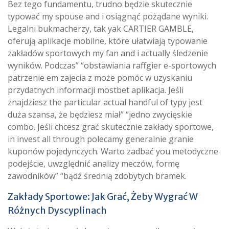
Bez tego fundamentu, trudno będzie skutecznie
typować my spouse and i osiągnąć pożądane wyniki.
Legalni bukmacherzy, tak yak CARTIER GAMBLE,
oferują aplikacje mobilne, które ułatwiają typowanie
zakładów sportowych my fan and i actually śledzenie
wyników. Podczas” “obstawiania raffgier e-sportowych
patrzenie em zajecia z może pomóc w uzyskaniu
przydatnych informacji mostbet aplikacja. Jeśli
znajdziesz the particular actual handful of typy jest
duża szansa, że będziesz miał” “jedno zwycięskie
combo. Jeśli chcesz grać skutecznie zakłady sportowe,
in invest all through polecamy generalnie granie
kuponów pojedynczych. Warto zadbać you metodyczne
podejście, uwzględnić analizy meczów, formę
zawodników” “bądź średnią zdobytych bramek.
Zakłady Sportowe: Jak Grać, Żeby Wygrać W
Różnych Dyscyplinach