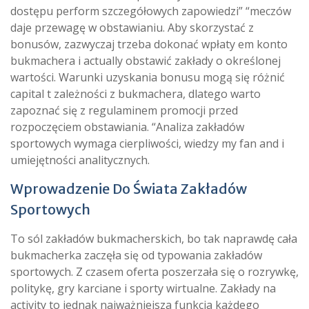
dostępu perform szczegółowych zapowiedzi” “meczów
daje przewagę w obstawianiu. Aby skorzystać z
bonusów, zazwyczaj trzeba dokonać wpłaty em konto
bukmachera i actually obstawić zakłady o określonej
wartości. Warunki uzyskania bonusu mogą się różnić
capital t zależności z bukmachera, dlatego warto
zapoznać się z regulaminem promocji przed
rozpoczęciem obstawiania. “Analiza zakładów
sportowych wymaga cierpliwości, wiedzy my fan and i
umiejętności analitycznych.
Wprowadzenie Do Świata Zakładów
Sportowych
To sól zakładów bukmacherskich, bo tak naprawdę cała
bukmacherka zaczęła się od typowania zakładów
sportowych. Z czasem oferta poszerzała się o rozrywkę,
politykę, gry karciane i sporty wirtualne. Zakłady na
activity to jednak najważniejsza funkcja każdego