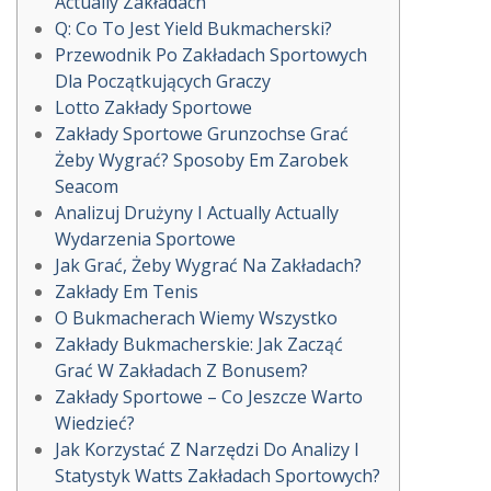
Actually Zakładach
Q: Co To Jest Yield Bukmacherski?
Przewodnik Po Zakładach Sportowych
Dla Początkujących Graczy
Lotto Zakłady Sportowe
Zakłady Sportowe Grunzochse Grać
Żeby Wygrać? Sposoby Em Zarobek
Seacom
Analizuj Drużyny I Actually Actually
Wydarzenia Sportowe
Jak Grać, Żeby Wygrać Na Zakładach?
Zakłady Em Tenis
O Bukmacherach Wiemy Wszystko
Zakłady Bukmacherskie: Jak Zacząć
Grać W Zakładach Z Bonusem?
Zakłady Sportowe – Co Jeszcze Warto
Wiedzieć?
Jak Korzystać Z Narzędzi Do Analizy I
Statystyk Watts Zakładach Sportowych?