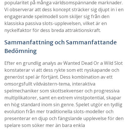
popularitet på många världsomspännande marknader.
Vi observerar att dess koncept sträcker sig djupt in i en
engagerande spelmodell som skiljer sig från den
klassiska passiva slots-upplevelsen, vilket är en
nyckelfaktor för dess breda attraktionskraft.
Sammanfattning och Sammanfattande
Bedömning
Efter en grundlig analys av Wanted Dead Or a Wild Slot
konstaterar vi att dess rykte som ett nyskapande och
generöst spel är förtjänt. Dess kombination av ett
omsorgsfullt vildvästern-tema, interaktiva
spelmechaniker som skottsekvenser och progressiva
multiplikatorer, samt en extrem vinstpotential, skapar
en hög standard inom sin genre. Spelet utgör en tydlig
evolution från mer traditionella slots-modeller och
presenterar en djup och fängslande upplevelse för den
spelare som söker mer än bara enkla