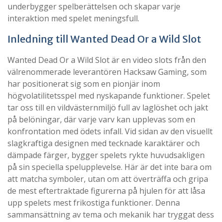
underbygger spelberättelsen och skapar varje
interaktion med spelet meningsfull.
Inledning till Wanted Dead Or a Wild Slot
Wanted Dead Or a Wild Slot är en video slots från den
välrenommerade leverantören Hacksaw Gaming, som
har positionerat sig som en pionjär inom
högvolatilitetsspel med nyskapande funktioner. Spelet
tar oss till en vildvästernmiljö full av laglöshet och jakt
på belöningar, där varje varv kan upplevas som en
konfrontation med ödets infall. Vid sidan av den visuellt
slagkraftiga designen med tecknade karaktärer och
dämpade färger, bygger spelets rykte huvudsakligen
på sin speciella spelupplevelse. Här är det inte bara om
att matcha symboler, utan om att överträffa och gripa
de mest eftertraktade figurerna på hjulen för att låsa
upp spelets mest frikostiga funktioner. Denna
sammansättning av tema och mekanik har tryggat dess