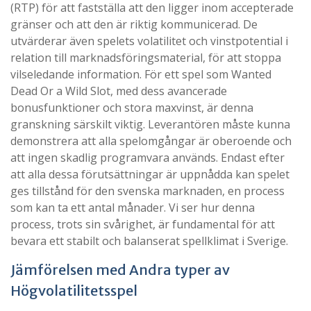
(RTP) för att fastställa att den ligger inom accepterade
gränser och att den är riktig kommunicerad. De
utvärderar även spelets volatilitet och vinstpotential i
relation till marknadsföringsmaterial, för att stoppa
vilseledande information. För ett spel som Wanted
Dead Or a Wild Slot, med dess avancerade
bonusfunktioner och stora maxvinst, är denna
granskning särskilt viktig. Leverantören måste kunna
demonstrera att alla spelomgångar är oberoende och
att ingen skadlig programvara används. Endast efter
att alla dessa förutsättningar är uppnådda kan spelet
ges tillstånd för den svenska marknaden, en process
som kan ta ett antal månader. Vi ser hur denna
process, trots sin svårighet, är fundamental för att
bevara ett stabilt och balanserat spellklimat i Sverige.
Jämförelsen med Andra typer av
Högvolatilitetsspel