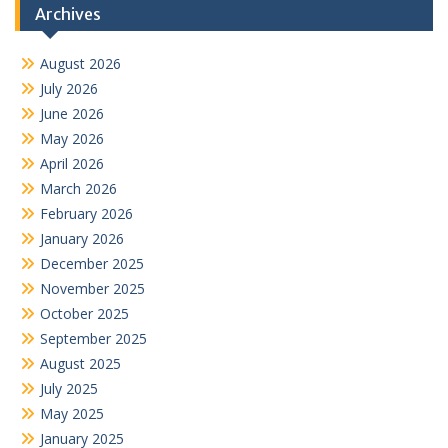
Archives
August 2026
July 2026
June 2026
May 2026
April 2026
March 2026
February 2026
January 2026
December 2025
November 2025
October 2025
September 2025
August 2025
July 2025
May 2025
January 2025