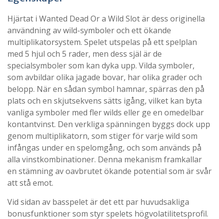
Hjärtat i Wanted Dead Or a Wild Slot är dess originella
användning av wild-symboler och ett ökande
multiplikatorsystem. Spelet utspelas på ett spelplan
med 5 hjul och 5 rader, men dess själ är de
specialsymboler som kan dyka upp. Vilda symboler,
som avbildar olika jagade bovar, har olika grader och
belopp. När en sådan symbol hamnar, spärras den på
plats och en skjutsekvens sätts igång, vilket kan byta
vanliga symboler med fler wilds eller ge en omedelbar
kontantvinst. Den verkliga spänningen byggs dock upp
genom multiplikatorn, som stiger för varje wild som
infångas under en spelomgång, och som används på
alla vinstkombinationer. Denna mekanism framkallar
en stämning av oavbrutet ökande potential som är svår
att stå emot.
Vid sidan av basspelet är det ett par huvudsakliga
bonusfunktioner som styr spelets högvolatilitetsprofil.