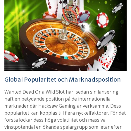
Global Popularitet och Marknadsposition
Wanted Dead Or a Wild Slot har, sedan sin lansering,
haft en betydande position på de internationella
marknader där Hacksaw Gaming är verksamma. Dess
popularitet kan kopplas till flera nyckelfaktorer. För det
första lockar dess höga volatilitet och massiva
vinstpotential en ökande spelargrupp som letar efter