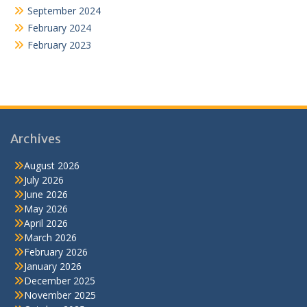
September 2024
February 2024
February 2023
Archives
August 2026
July 2026
June 2026
May 2026
April 2026
March 2026
February 2026
January 2026
December 2025
November 2025