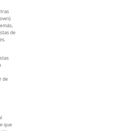
otras
down).
demás,
stas de
es.
estas
a
r de
l
se que