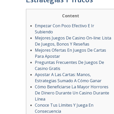
Content
Empezar Con Poco Efectivo E Ir
Subiendo
Mejores Juegos De Casino On-line: Lista
De Juegos, Bonos Y Reseñas
Mejores Ofertas En Juegos De Cartas
Para Apostar
Preguntas Frecuentes De Juegos De
Casino Gratis
Apostar A Las Cartas: Manos,
Estrategias Sumado A Cómo Ganar
Cómo Beneficiarse La Mayor Horrores
De Dinero Durante Un Casino Durante
Línea
Conoce Tus Límites Y Juega En
Consecuencia