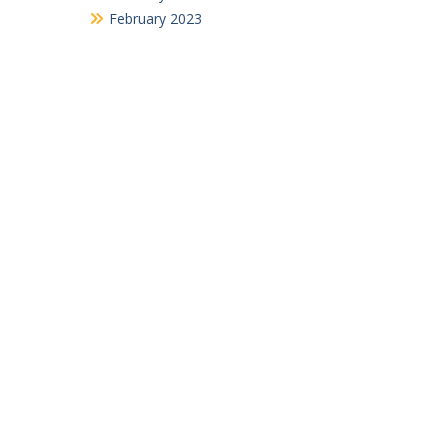
February 2023