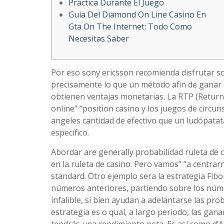
Practica Durante El Juego
Guía Del Diamond On Line Casino En
Gta On The Internet: Todo Como
Necesitas Saber
Por eso sony ericsson recomienda disfrutar s
precisamente lo que un método afin de ganar d
obtienen ventajas monetarias. La RTP (Return 
online” “position casino y los juegos de circun
angeles cantidad de efectivo que un ludópata
específico.
Abordar are generally probabilidad ruleta de 
en la ruleta de casino. Pero vamos” “a centra
standard. Otro ejemplo sera la estrategia Fib
números anteriores, partiendo sobre los núme
infalible, si bien ayudan a adelantarse las pro
estrategia es o qual, a largo periodo, las gan