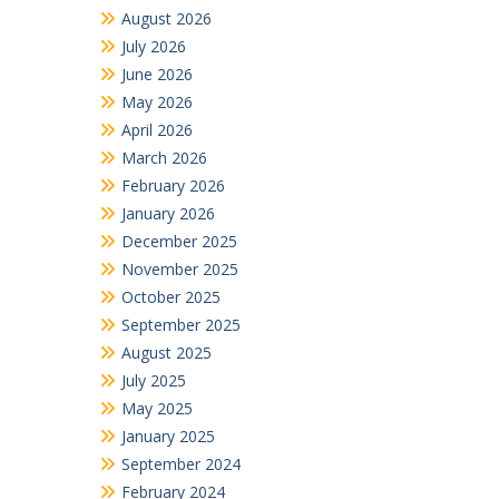
August 2026
July 2026
June 2026
May 2026
April 2026
March 2026
February 2026
January 2026
December 2025
November 2025
October 2025
September 2025
August 2025
July 2025
May 2025
January 2025
September 2024
February 2024