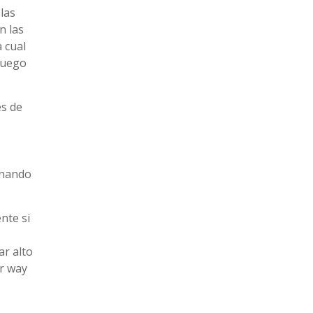
las
n las
a cual
 juego
es de
gnando
nte si
ar alto
ar way