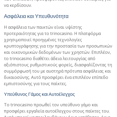
να κερδίσουν.
Ασφάλεια και Υπευθυνότητα
Η ασφάλεια των παικτών είναι υψίστης
προτεραιότητας για το trinocasino. Η πλατφόρμα
χρησιμοποιεί προηγμένες τεχνολογίες
κρυπτογράφησης για την προστασία των προσωπικών
και οικονομικών δεδομένων των χρηστών. Επιπλέον,
το trinocasino διαθέτει άδεια λειτουργίας από
αξιόπιστους ρυθμιστικούς φορείς, διασφαλίζοντας τη
συμμόρφωσή του με αυστηρά πρότυπα ασφάλειας και
δικαιοσύνης. Αυτό προσφέρει ένα επιπλέον επίπεδο
εμπιστοσύνης για τους παίκτες.
Υπεύθυνος Γάμος και Αυτοέλεγχος
Το trinocasino προωθεί τον υπεύθυνο γάμο και
προσφέρει εργαλεία αυτοέλεγχου στους παίκτες του.