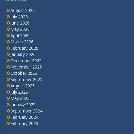
August 2026
July 2026
June 2026
May 2026
April 2026
March 2026
February 2026
January 2026
December 2025
November 2025
October 2025
September 2025
August 2025
July 2025
May 2025
January 2025
September 2024
February 2024
February 2023