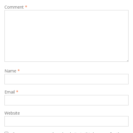
Comment
*
Name
*
Email
*
Website