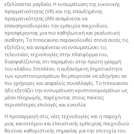
εξελίσσεται ραγδαία. Η ενσωμάτωση της εικονικής
πραγματικότητας (VR) και της επαυξημένης
πραγματικότητας (AR) αναμένεται να
επαναπροσδιορίσει την εμπειρία παιχνιδιού,
προσφέροντας μια πιο καθηλωτική και ρεαλιστική
αίσθηση. Το trinocasino παρακολουθεί στενά αυτές τις
εξελίξεις και αναμένεται να ενσωματώσει τις
τελευταίες τεχνολογίες στην πλατφόρμα του,
διασφαλίζοντας ότι παραμένει στην πρώτη γραμμή
του κλάδου. Επιπλέον, η αυξανόμενη δημοτικότητα
των κρυπτονομισμάτων θα μπορούσε να οδηγήσει σε
πιο γρήγορες και ασφαλείς συναλλαγές. Το trinocasino
ήδη εξετάζει την ενσωμάτωση κρυπτονομισμάτων ως
μέσο πληρωμής, παρέχοντας στους παίκτες
περισσότερες επιλογές και ευκολία.
Η προσαρμογή στις νέες τεχνολογίες και η παροχή
μιας καινοτόμου και ελκυστικής εμπειρίας παιχνιδιού
θα είναι καθοριστικής σημασίας για την επιτυχία του