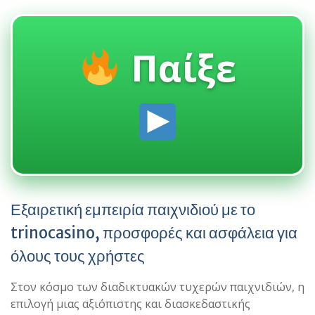
Παίξε
Εξαιρετική εμπειρία παιχνιδιού με το
trinocasino, προσφορές και ασφάλεια για
όλους τους χρήστες
Στον κόσμο των διαδικτυακών τυχερών παιχνιδιών, η
επιλογή μιας αξιόπιστης και διασκεδαστικής