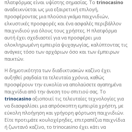
πλατφόρμας είναι υψίστης σημασίας. Το
trinocasino
αναδεικνύεται ως μια εξαιρετική επιλογή,
προσφέροντας μια πλούσια γκάμα παιχνιδιών,
ελκυστικές προσφορές και ένα ασφαλές περιβάλλον
παιχνιδιού για όλους τους χρήστες. Η πλατφόρμα
αυτή έχει σχεδιαστεί για να προσφέρει μια
ολοκληρωμένη εμπειρία ψυχαγωγίας, καλύπτοντας τις
ανάγκες τόσο των αρχάριων όσο και των έμπειρων
παικτών.
Η δημοτικότητα των διαδικτυακών καζίνο έχει
αυξηθεί ραγδαία τα τελευταία χρόνια, καθώς
προσφέρουν την ευκολία να απολαύσετε αγαπημένα
παιχνίδια από την άνεση του σπιτιού σας. Το
trinocasino
αξιοποιεί τις τελευταίες τεχνολογίες για
να διασφαλίσει μια απρόσκοπτη εμπειρία χρήστη, με
εύκολη πλοήγηση και γρήγορη φόρτωση παιχνιδιών.
Είτε προτιμάτε κουλοχέρηδες, επιτραπέζια παιχνίδια
ή ζωντανό καζίνο, το trinocasino έχει κάτι να