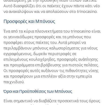
ανανεωμένη, με την προσθήκη νέων τίτλων τακτικά.
Αυτό διασφαλίζει ότι οι παίκτες έχουν πάντα κάτι νέο
να ανακαλύψουν και να απολαύσουν στο trinocasino.
Προσφορές και Μπόνους
Ένα από τα κύρια πλεονεκτήματα του trinocasino είναι
οι γενναιόδωρες προσφορές και τα μπόνους που
προσφέρει στους παίκτες του. Αυτά μπορεί να
περιλαμβάνουν μπόνους καλωσορίσματος για νέους
εγγραφόμενους, δωρεάν περιστροφές σε
επιλεγμένους κουλοχέρηδες, προσφορές ανάπλησης
και προγράμματα επιβράβευσης για πιστούς πελάτες.
Οι προσφορές αυτές αυξάνουν τις πιθανότητες νίκης
και προσφέρουν μια επιπλέον αξία στην εμπειρία
παιχνιδιού.
Όροι και Προϋποθέσεις των Μπόνους
Είναι σημαντικό να διαβάζετε προσεκτικά τους όρους