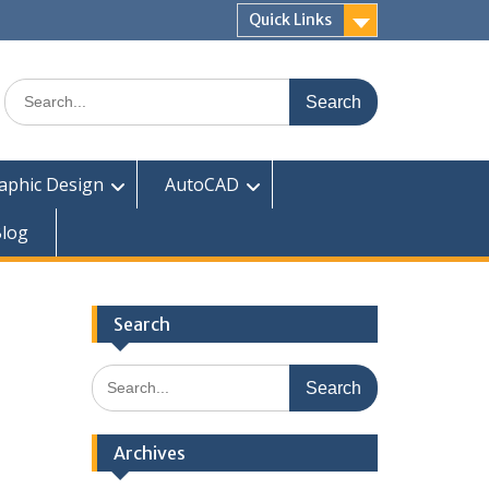
Quick Links
Search
for:
aphic Design
AutoCAD
log
Search
Search
for:
Archives