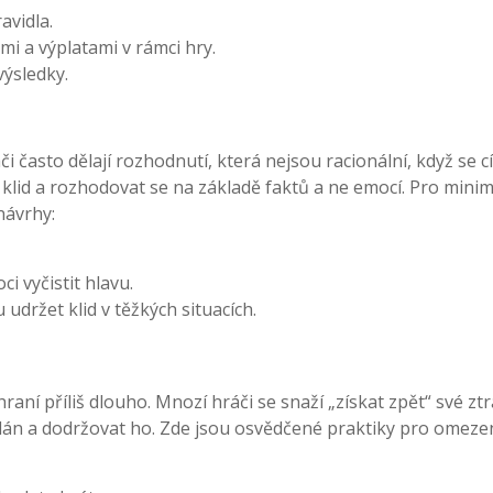
avidla.
 a výplatami v rámci hry.
ýsledky.
často dělají rozhodnutí, která nejsou racionální, když se cí
t klid a rozhodovat se na základě faktů a ne emocí. Pro minim
návrhy:
 vyčistit hlavu.
držet klid v těžkých situacích.
raní příliš dlouho. Mnozí hráči se snaží „získat zpět“ své ztr
t plán a dodržovat ho. Zde jsou osvědčené praktiky pro omeze