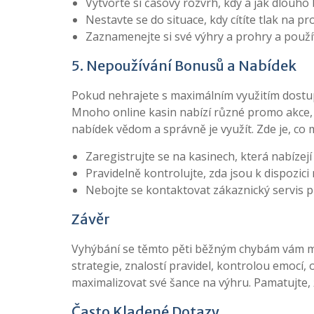
Vytvořte si časový rozvrh, kdy a jak dlouho
Nestavte se do situace, kdy cítíte tlak na pr
Zaznamenejte si své výhry a prohry a použív
5. Nepoužívání Bonusů a Nabídek
Pokud nehrajete s maximálním využitím dostup
Mnoho online kasin nabízí různé promo akce, k
nabídek vědom a správně je využít. Zde je, co
Zaregistrujte se na kasinech, která nabízej
Pravidelně kontrolujte, zda jsou k dispozic
Nebojte se kontaktovat zákaznický servis 
Závěr
Vyhýbání se těmto pěti běžným chybám vám mů
strategie, znalostí pravidel, kontrolou emo
maximalizovat své šance na výhru. Pamatujte, ž
Často Kladené Dotazy