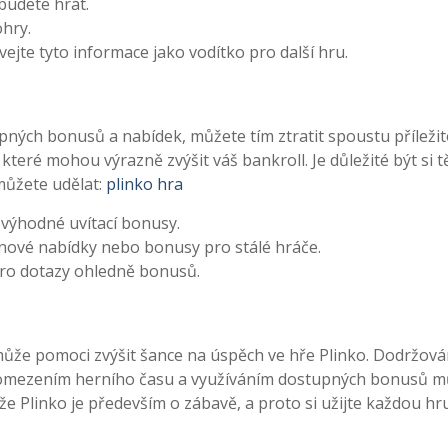
 budete hrát.
ohry.
ejte tyto informace jako vodítko pro další hru.
ných bonusů a nabídek, můžete tím ztratit spoustu příležito
teré mohou výrazně zvýšit váš bankroll. Je důležité být si t
 můžete udělat:
plinko hra
í výhodné uvítací bonusy.
i nové nabídky nebo bonusy pro stálé hráče.
pro dotazy ohledně bonusů.
že pomoci zvýšit šance na úspěch ve hře Plinko. Dodržov
cí, omezením herního času a využíváním dostupných bonusů 
e Plinko je především o zábavě, a proto si užijte každou hru