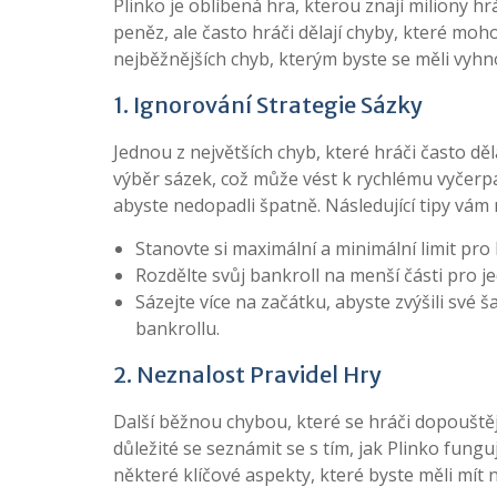
Plinko je oblíbená hra, kterou znají miliony hr
peněz, ale často hráči dělají chyby, které moho
nejběžnějších chyb, kterým byste se měli vyhno
1. Ignorování Strategie Sázky
Jednou z největších chyb, které hráči často dě
výběr sázek, což může vést k rychlému vyčerpán
abyste nedopadli špatně. Následující tipy vám
Stanovte si maximální a minimální limit pro
Rozdělte svůj bankroll na menší části pro je
Sázejte více na začátku, abyste zvýšili své 
bankrollu.
2. Neznalost Pravidel Hry
Další běžnou chybou, které se hráči dopouštějí,
důležité se seznámit se s tím, jak Plinko fun
některé klíčové aspekty, které byste měli mít 