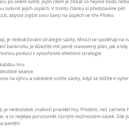
áčů po celém světě. Jejím cílem je získat co nejvíce bodů neb
u ovlivnit jejich úspěch. V tomto článku si představíme pět
ut, abyste zvýšili svou šanci na úspěch ve hře Plinko.
lají, je nedodržování strategie sázky. Mnozí se spoléhají na
í bankrollu. Je důležité mít jasně stanovený plán, jak a kdy 
 mohou pomoci s vytvořením efektivní strategie:
 každou hru.
dnotlivé seance.
šance na výhru a následně snižte sázky, když se blížíte k vyče
 je nedostatek znalosti pravidel hry. Předtím, než začnete h
guje, a co nejlépe porozumět různým možnostem sázek. Zde j
na paměti: