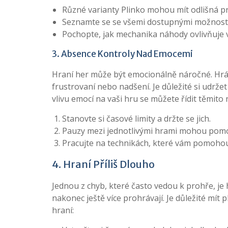
Různé varianty Plinko mohou mít odlišná pr
Seznamte se se všemi dostupnými možnostmi
Pochopte, jak mechanika náhody ovlivňuje v
3. Absence Kontroly Nad Emocemi
Hraní her může být emocionálně náročné. Hráči 
frustrovaní nebo nadšení. Je důležité si udrže
vlivu emocí na vaši hru se můžete řídit těmito 
Stanovte si časové limity a držte se jich.
Pauzy mezi jednotlivými hrami mohou pomoci
Pracujte na technikách, které vám pomohou u
4. Hraní Příliš Dlouho
Jednou z chyb, které často vedou k prohře, je h
nakonec ještě více prohrávají. Je důležité mí
hraní: