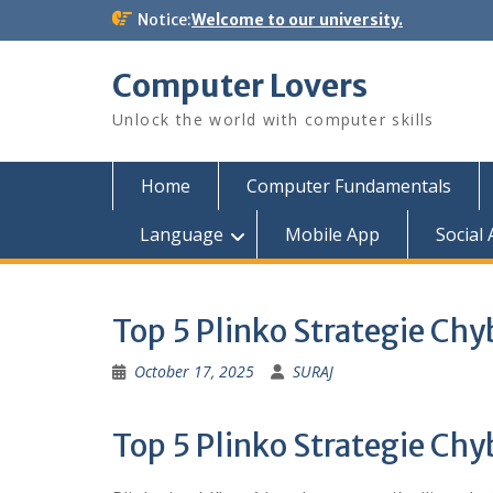
Skip
Notice:
Welcome to our university.
to
content
Computer Lovers
Unlock the world with computer skills
Home
Computer Fundamentals
Language
Mobile App
Social
Top 5 Plinko Strategie Ch
October 17, 2025
SURAJ
Top 5 Plinko Strategie Ch