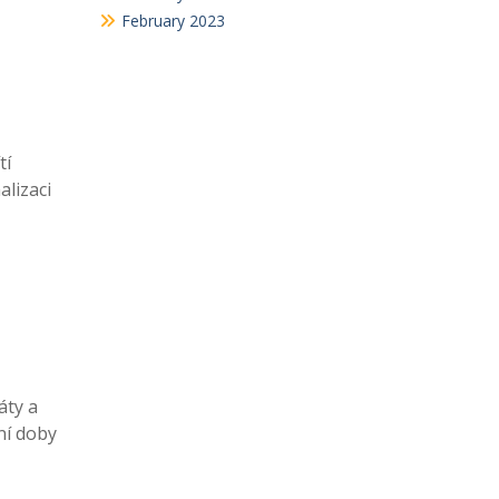
February 2023
tí
alizaci
áty a
ní doby