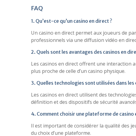
FAQ
1. Qu’est-ce qu’un casino en direct ?
Un casino en direct permet aux joueurs de part
professionnels via une diffusion vidéo en direc
2. Quels sont les avantages des casinos en dire
Les casinos en direct offrent une interaction 
plus proche de celle d’un casino physique.
3. Quelles technologies sont utilisées dans les 
Les casinos en direct utilisent des technologi
définition et des dispositifs de sécurité avanc
4. Comment choisir une plateforme de casino e
Il est important de considérer la qualité des jeu
du choix d’une plateforme.