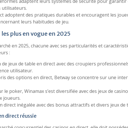
eformes adaptent leurs systèmes de sécurité pour garantir
utilisateurs.
ct adoptent des pratiques durables et encouragent les joue
ncernant leurs habitudes de jeu.
 les plus en vogue en 2025
rché en 2025, chacune avec ses particularités et caractérist
urs :
de jeux de table en direct avec des croupiers professionnels
ence utilisateur.
ris des options en direct, Betway se concentre sur une inter
 le poker, Winamax s’est diversifiée avec des jeux de casino
x joueurs.
 direct inégalée avec des bonus attractifs et divers jeux de t
n direct réussie
rché concurrentiel des casinos en direct, elle doit posséde