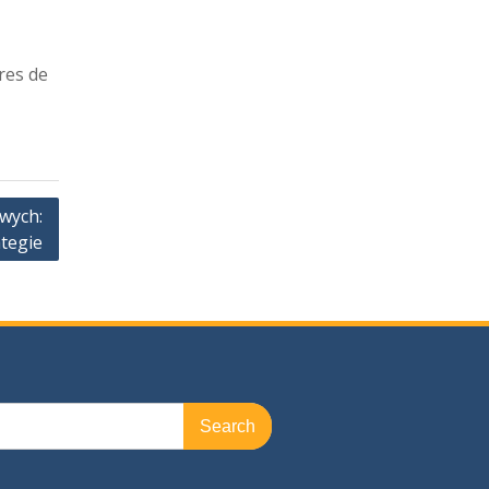
res de
wych:
ategie