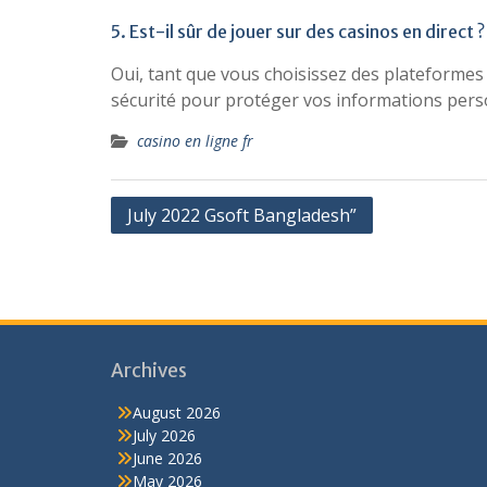
5. Est-il sûr de jouer sur des casinos en direct ?
Oui, tant que vous choisissez des plateformes
sécurité pour protéger vos informations perso
casino en ligne fr
Post
July 2022 Gsoft Bangladesh”
navigation
Archives
August 2026
July 2026
June 2026
May 2026