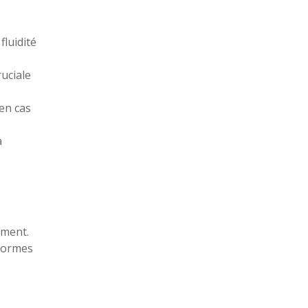
fluidité
ruciale
 en cas
à
ement.
eformes