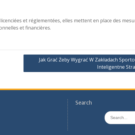
 licenciées et réglementées, elles mettent en place des mesu
nnelles et financières.
Jak Grać Żeby Wygrać W Zakładach Sporto
Inteligentne Str
Search
Search
for: