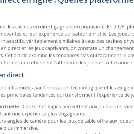
lue, les casinos en direct gagnent en popularité. En 2025, pl
ovantes et leur expérience utilisateur enrichie. Les joueur
nteractifs, véritablement similaires à ceux des casinos phys
 en direct et les jeux captivants, on constate un changement
urs. Cet article examine les tendances clés qui façonnent le p
ateformes qui retiennent l’attention des joueurs cette année.
n direct
nt influencées par l’innovation technologique et les exigen
es principales tendances qui transforment l’expérience de je
irtuelle :
Ces technologies permettent aux joueurs de s’i
ffrant une expérience plus engageante.
eurs angles de caméra pour les jeux de table offre aux joueu
e plus immersive.