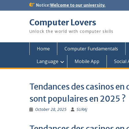
Skip
Notice:
Welcome to our university.
to
content
Computer Lovers
Unlock the world with computer skills
Home
Computer Fundamentals
Language
Mobile App
Social
Tendances des casinos en d
sont populaires en 2025 ?
October 28, 2025
SURAJ
Tendances des casinos en d