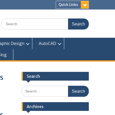
Quick Links
Search
for:
aphic Design
AutoCAD
log
s
Search
Search
for:
Archives
s