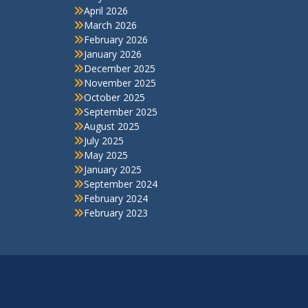
April 2026
March 2026
February 2026
January 2026
December 2025
November 2025
October 2025
September 2025
August 2025
July 2025
May 2025
January 2025
September 2024
February 2024
February 2023