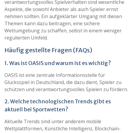
verantwortungsvolles Spielverhalten sind wesentliche
Aspekte, die sowohl Anbieter als auch Spieler ernst
nehmen sollten. Ein aufgeklärter Umgang mit diesen
Themen kann dazu beitragen, eine sichere
Wettumgebung zu schaffen, selbst in einem weniger
regulierten Umfeld.
Häufig gestellte Fragen (FAQs)
1. Was ist OASIS und warum ist es wichtig?
OASIS ist eine zentrale Informationsstelle für
Glücksspiel in Deutschland, die dazu dient, Spieler zu
schützen und verantwortungsvolles Spielen zu fördern.
2. Welche technologischen Trends gibt es
aktuell bei Sportwetten?
Aktuelle Trends sind unter anderem mobile
Wettplattformen, Künstliche Intelligenz, Blockchain-