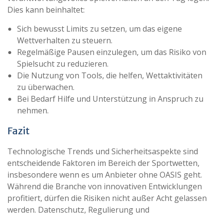
Dies kann beinhaltet:
Sich bewusst Limits zu setzen, um das eigene
Wettverhalten zu steuern.
Regelmäßige Pausen einzulegen, um das Risiko von
Spielsucht zu reduzieren.
Die Nutzung von Tools, die helfen, Wettaktivitäten
zu überwachen.
Bei Bedarf Hilfe und Unterstützung in Anspruch zu
nehmen.
Fazit
Technologische Trends und Sicherheitsaspekte sind
entscheidende Faktoren im Bereich der Sportwetten,
insbesondere wenn es um Anbieter ohne OASIS geht.
Während die Branche von innovativen Entwicklungen
profitiert, dürfen die Risiken nicht außer Acht gelassen
werden. Datenschutz, Regulierung und