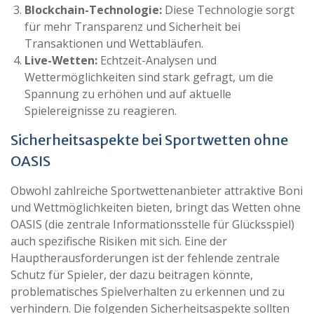
Blockchain-Technologie:
Diese Technologie sorgt
für mehr Transparenz und Sicherheit bei
Transaktionen und Wettabläufen.
Live-Wetten:
Echtzeit-Analysen und
Wettermöglichkeiten sind stark gefragt, um die
Spannung zu erhöhen und auf aktuelle
Spielereignisse zu reagieren.
Sicherheitsaspekte bei Sportwetten ohne
OASIS
Obwohl zahlreiche Sportwettenanbieter attraktive Boni
und Wettmöglichkeiten bieten, bringt das Wetten ohne
OASIS (die zentrale Informationsstelle für Glücksspiel)
auch spezifische Risiken mit sich. Eine der
Hauptherausforderungen ist der fehlende zentrale
Schutz für Spieler, der dazu beitragen könnte,
problematisches Spielverhalten zu erkennen und zu
verhindern. Die folgenden Sicherheitsaspekte sollten