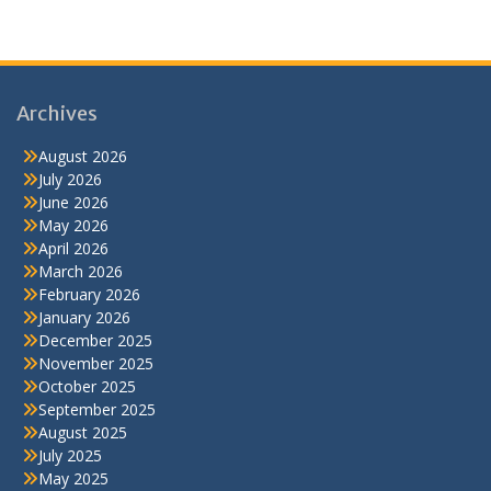
Archives
August 2026
July 2026
June 2026
May 2026
April 2026
March 2026
February 2026
January 2026
December 2025
November 2025
October 2025
September 2025
August 2025
July 2025
May 2025