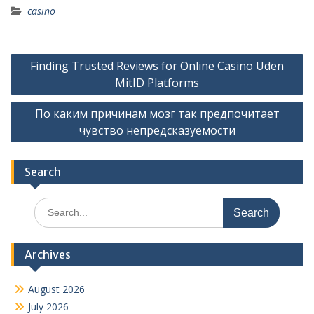
casino
Post
Finding Trusted Reviews for Online Casino Uden
navigation
MitID Platforms
По каким причинам мозг так предпочитает
чувство непредсказуемости
Search
Search
for:
Archives
August 2026
July 2026