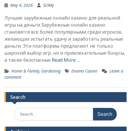
May 4, 2026
SURAJ
Лучшие зарубежные онлайн казино для реальной
игры на деньги Зарубежные онлайн казино
становятся все более популярными среди игроков,
желающих испытать удачу и заработать реальные
деньги. Эти платформы предлагают не только
широкий выбор игр, но и привлекательные бонусы,
а также безопасные
Read More …
Home & Family, Gardening
Enomo Casino
Leave a
comment
Search
Search
for: