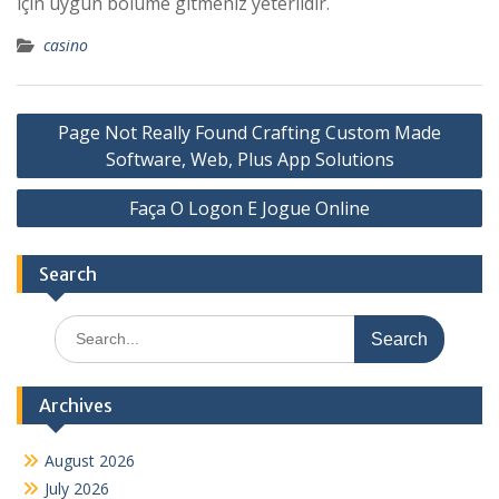
için uygun bölüme gitmeniz yeterlidir.
casino
Post
Page Not Really Found Crafting Custom Made
navigation
Software, Web, Plus App Solutions
Faça O Logon E Jogue Online
Search
Search
for:
Archives
August 2026
July 2026