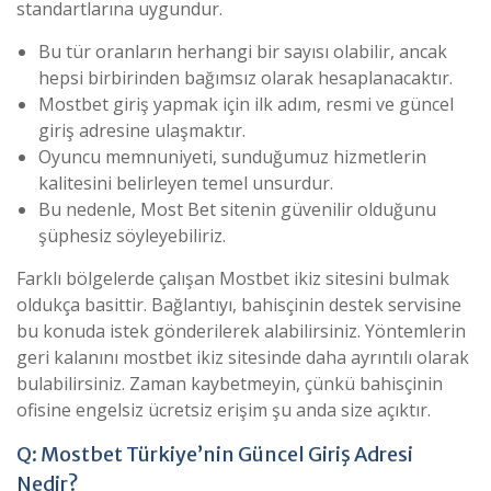
standartlarına uygundur.
Bu tür oranların herhangi bir sayısı olabilir, ancak
hepsi birbirinden bağımsız olarak hesaplanacaktır.
Mostbet giriş yapmak için ilk adım, resmi ve güncel
giriş adresine ulaşmaktır.
Oyuncu memnuniyeti, sunduğumuz hizmetlerin
kalitesini belirleyen temel unsurdur.
Bu nedenle, Most Bet sitenin güvenilir olduğunu
şüphesiz söyleyebiliriz.
Farklı bölgelerde çalışan Mostbet ikiz sitesini bulmak
oldukça basittir. Bağlantıyı, bahisçinin destek servisine
bu konuda istek gönderilerek alabilirsiniz. Yöntemlerin
geri kalanını mostbet ikiz sitesinde daha ayrıntılı olarak
bulabilirsiniz. Zaman kaybetmeyin, çünkü bahisçinin
ofisine engelsiz ücretsiz erişim şu anda size açıktır.
Q: Mostbet Türkiye’nin Güncel Giriş Adresi
Nedir?