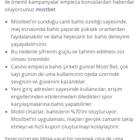
ile önemli kampanyalar empieza bonuslardan haberdar
oluyorsunuz
mostbet
.
Mostbet’in sunduğu canlı bahis özelliği sayesinde,
maç esnasında bahis yaparak yüksek oranlardan
faydalanabilir ve daha heyecanlı bir bahis deneyimi
yaşayabilirsiniz.
Bu nedenle şifrenin güçlü ve tahmin edilmesi zor
olması önemlidir.
Casino empieza bahis şirketi güncel Most Bet, çok
sayı günün de uma kullanıcının ojeda üzerinde
sevgisini ve güvenini kazandılar.
Yeni giriş adresleri sayesinde kullanıcılar, erişim
engellerinden etkilenmeden diledikleri spor
karşılaşmalarına bahis yapabilirler.
Mobil cihazlar, bahislerin %70’ini oluşturuyor;
Mostbet’in uygulaması, maçları gerçek zamanlı takip
etmeyi ve hızlı kupon oluşturmayı kolaylaştırır.
Yerel program İddaa yasal bir seçenek olsa de uma,