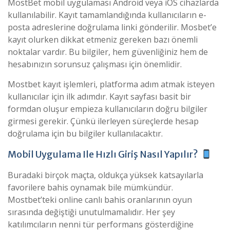
MostBet mobil uygulaması Android veya iOS cihazlarda
kullanılabilir. Kayıt tamamlandığında kullanıcıların e-
posta adreslerine doğrulama linki gönderilir. Mosbet’e
kayıt olurken dikkat etmeniz gereken bazı önemli
noktalar vardır. Bu bilgiler, hem güvenliğiniz hem de
hesabınızın sorunsuz çalışması için önemlidir.
Mostbet kayıt işlemleri, platforma adım atmak isteyen
kullanıcılar için ilk adımdır. Kayıt sayfası basit bir
formdan oluşur empieza kullanıcıların doğru bilgiler
girmesi gerekir. Çünkü ilerleyen süreçlerde hesap
doğrulama için bu bilgiler kullanılacaktır.
Mobil Uygulama Ile Hızlı Giriş Nasıl Yapılır?
Buradaki birçok maçta, oldukça yüksek katsayılarla
favorilere bahis oynamak bile mümkündür.
Mostbet’teki online canlı bahis oranlarının oyun
sırasında değiştiği unutulmamalıdır. Her şey
katılımcıların nenni tür performans gösterdiğine