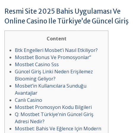
Resmi Site 2025 Bahis Uygulaması Ve
Online Casino Ile Türkiye’de Güncel Giriş
Content
Btk Engelleri Mosbet’i Nasıl Etkiliyor?
Mostbet Bonus Ve Promosyonlar”
Mostbet Casino Sss
Güncel Giriş Linki Neden Erişilemez
Blooming Geliyor?
Mosbet’in Kullanıcılara Sunduğu
Avantajlar
Canlı Casino
Mostbet Promosyon Kodu Bilgileri
Q: Mostbet Türkiye’nin Güncel Giriş
Adresi Nedir?
Mostbet: Bahis Ve Eğlence Için Modern