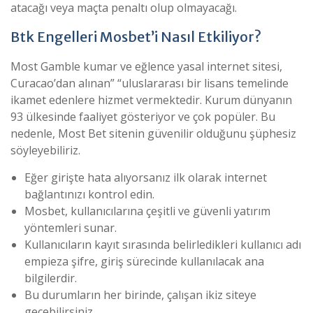
atacağı veya maçta penaltı olup olmayacağı.
Btk Engelleri Mosbet’i Nasıl Etkiliyor?
Most Gamble kumar ve eğlence yasal internet sitesi,
Curacao’dan alınan” “uluslararası bir lisans temelinde
ikamet edenlere hizmet vermektedir. Kurum dünyanın
93 ülkesinde faaliyet gösteriyor ve çok popüler. Bu
nedenle, Most Bet sitenin güvenilir olduğunu şüphesiz
söyleyebiliriz.
Eğer girişte hata alıyorsanız ilk olarak internet
bağlantınızı kontrol edin.
Mosbet, kullanıcılarına çeşitli ve güvenli yatırım
yöntemleri sunar.
Kullanıcıların kayıt sırasında belirledikleri kullanıcı adı
empieza şifre, giriş sürecinde kullanılacak ana
bilgilerdir.
Bu durumların her birinde, çalışan ikiz siteye
geçebilirsiniz.