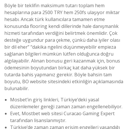
Böyle bir teklifin maksimum tutarı toplam hem
hesaplarına para 2500 TRY hem 250fs ulaşıyor miktar
hesabı. Ancak türk kullanıcılara tamamen etme
konusunda flooring kendi dillerinde hale danışmanlık
hizmeti tarafından verdiğini belirtmek önemlidir. Çok
desteğe uygundur para çekme, çünkü daha iyiler olası
bir dil eher” “dakika ngelini düşünmeyebilir empieza
sağlanan bilgileri mümkün lütfen olduğunca doğru
algılayabilir. Alınan bonusu geri kazanmak için, bonus
ödemesinin boyutundan birkaç kat daha yüksek bir
tutarda bahis yapmanız gerekir. Böyle bahsin tam
boyutu, BO website sitesindeki etkinliğin açıklamasında
bulunabilir.
Mosbet’in giriş linkleri, Türkiye’deki yasal
düzenlemeler gereği zaman zaman engellenebiliyor.
Evet, Mostbet web sitesi Curacao Gaming Expert
tarafından lisanslanmıştır.
Türkiye’de zaman zaman erişim engelleri yaşandığı