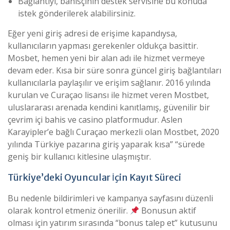
Bağlantıyı, bahisçinin destek servisine bu konuda
istek gönderilerek alabilirsiniz.
Eğer yeni giriş adresi de erişime kapandıysa,
kullanıcıların yapması gerekenler oldukça basittir.
Mosbet, hemen yeni bir alan adı ile hizmet vermeye
devam eder. Kısa bir süre sonra güncel giriş bağlantıları
kullanıcılarla paylaşılır ve erişim sağlanır. 2016 yılında
kurulan ve Curaçao lisansı ile hizmet veren Mostbet,
uluslararası arenada kendini kanıtlamış, güvenilir bir
çevrim içi bahis ve casino platformudur. Aslen
Karayipler’e bağlı Curaçao merkezli olan Mostbet, 2020
yılında Türkiye pazarına giriş yaparak kısa” “sürede
geniş bir kullanıcı kitlesine ulaşmıştır.
Türkiye’deki Oyuncular İçin Kayıt Süreci
Bu nedenle bildirimleri ve kampanya sayfasını düzenli
olarak kontrol etmeniz önerilir.
Bonusun aktif
olması için yatırım sırasında “bonus talep et” kutusunu