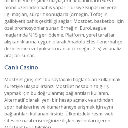
bildirimlerle erişimi kolaylaştırır; kullanıcıların %75’i
mobil üzerinden bahis yapar. Türkiye Kupası ve yerel
ligi maçları, sürpriz sonuçlarla (örneğin, Tofaş’ın
galibiyeti) bahis çeşitliliği sağlar. Mostbet, basketbol için
özel promosyonlar sunar; örneğin, EuroLeague
maçlarında %15 geri ödeme. Platform, yerel taraftar
alışkanlıklarına uygun olarak Anadolu Efes-Fenerbahçe
derbilerine özel yüksek oranlar (örneğin, 2. 5) ve analiz
araçları sunar.
Canlı Casino
MostBet girişine” “bu sayfadaki bağlantıları kullanmak
suretiyle ulaşabilirsiniz. MostBet hesabınıza giriş
yapmak için bu doğrulanmış bağlantıları kullanın.
Alternatif olarak, yeni bir hesap açmak ve ardından
spor bahislerine ve kumarhaneye erişmek için aynı
bağlantıları kullanabilirsiniz. Ülkenizdeki resmi web
sitesine nasıl erişeceğinize ilişkin ayrıntıları içeren
MostBet Giriş bilgileri.