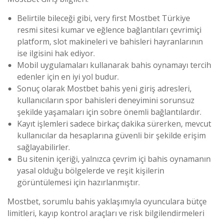
Belirtile bileceği gibi, very first Mostbet Türkiye
resmi sitesi kumar ve eğlence bağlantıları çevrimiçi
platform, slot makineleri ve bahisleri hayranlarının
ise ilgisini hak ediyor.
Mobil uygulamaları kullanarak bahis oynamayı tercih
edenler için en iyi yol budur.
Sonuç olarak Mostbet bahis yeni giriş adresleri,
kullanıcıların spor bahisleri deneyimini sorunsuz
şekilde yaşamaları için sobre önemli bağlantılardır.
Kayıt işlemleri sadece birkaç dakika sürerken, mevcut
kullanıcılar da hesaplarına güvenli bir şekilde erişim
sağlayabilirler.
Bu sitenin içeriği, yalnızca çevrim içi bahis oynamanın
yasal olduğu bölgelerde ve reşit kişilerin
görüntülemesi için hazırlanmıştır.
Mostbet, sorumlu bahis yaklaşımıyla oyunculara bütçe
limitleri, kayıp kontrol araçları ve risk bilgilendirmeleri