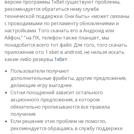
версии программы 1xBet существуют проблемы,
рекомендуется обратиться нему службе
технической поддержки. Они быть» «может связаны
с проводимыми по регламенту обновлениями и
настройками. Того скачать его а Андроид или
Айфон,” “на ПК, телефон также планшет, мы
понадобится всего тот файл. Для того, того скачать
приложение ото 1 xbet в android, не нельзя искать
какие-либо резервы
1хбет
.
Пользователи получают
дополнительные фрибеты, другие предложения,
делающие игру выгоднее.
Сотни поощрений зависит остального
акционного предложения, а котором
обязательно прописываются все правила
получения.
Если решение этих проблем не помогло,
рекомендуется обращаясь в службу поддержке