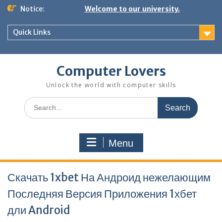
Skip
Notice:
Welcome to our university.
to
content
Quick Links
Computer Lovers
Unlock the world with computer skills
Search
for:
Menu
Скачать 1xbet На Андроид нежелающим ️
Последняя Версия Приложения 1хбет
дли Android