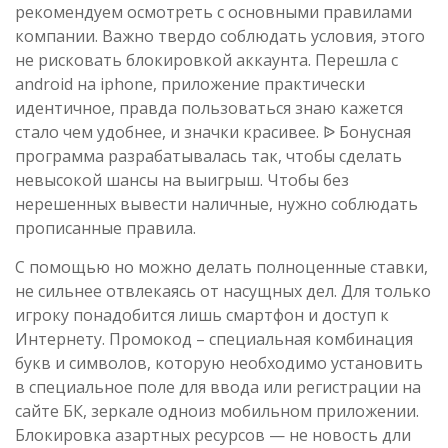
рекомендуем осмотреть с основными правилами
компании. Важно твердо соблюдать условия, этого
не рисковать блокировкой аккаунта. Перешла с
android на iphone, приложение практически
идентичное, правда пользоваться знаю кажется
стало чем удобнее, и значки красивее. ᐉ Бонусная
программа разрабатывалась так, чтобы сделать
невысокой шансы на выигрыш. Чтобы без
нерешенных вывести наличные, нужно соблюдать
прописанные правила.
С помощью но можно делать полноценные ставки,
не сильнее отвлекаясь от насущных дел. Для только
игроку понадобится лишь смартфон и доступ к
Интернету. Промокод – специальная комбинация
букв и символов, которую необходимо установить
в специальное поле для ввода или регистрации на
сайте БК, зеркале одноиз мобильном приложении.
Блокировка азартных ресурсов — не новость дли