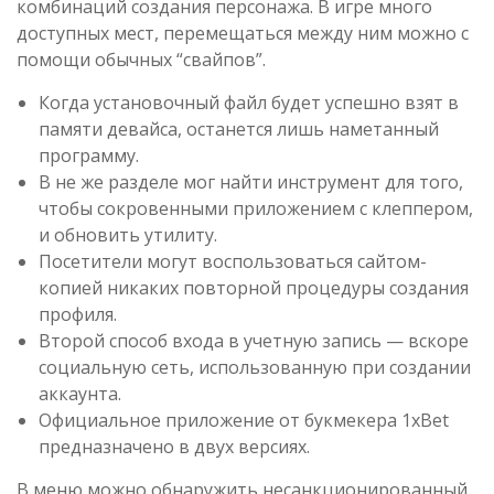
комбинаций создания персонажа. В игре много
доступных мест, перемещаться между ним можно с
помощи обычных “свайпов”.
Когда установочный файл будет успешно взят в
памяти девайса, останется лишь наметанный
программу.
В не же разделе мог найти инструмент для того,
чтобы сокровенными приложением с клеппером,
и обновить утилиту.
Посетители могут воспользоваться сайтом-
копией никаких повторной процедуры создания
профиля.
Второй способ входа в учетную запись — вскоре
социальную сеть, использованную при создании
аккаунта.
Официальное приложение от букмекера 1xBet
предназначено в двух версиях.
В меню можно обнаружить несанкционированный