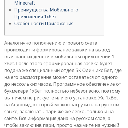
Minecraft
Преимущества Мобильного
Приложения 1хбет
Особенности Приложения
Аналогично пополнению игрового счета
происходит и формирование заявки на вывод
выигранных деньги в мобильном приложении 1
xBet. Госле этого сформированная заявка будет
подана же специальный отдел БК Один икс Бет, где
на его рассмотрение может оставаться от одного
до нескольких часов. Программное обеспечение от
букмекера 1хБет полностью небезопасно, поэтому
вы ничем не рискуете или его установке. Же 1xBet
на Андроид, который можно загрузить на русском
языке, заключать пари же же легко, только и на
сайте. Вся информация дана на русском слов, а
чтобы заключив пари, просто нажмите на нужный