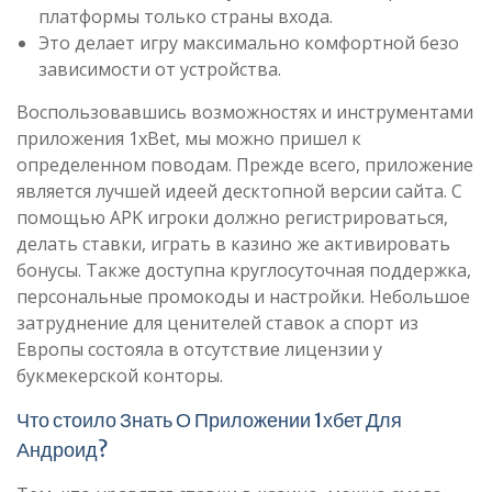
платформы только страны входа.
Это делает игру максимально комфортной безо
зависимости от устройства.
Воспользовавшись возможностях и инструментами
приложения 1xBet, мы можно пришел к
определенном поводам. Прежде всего, приложение
является лучшей идеей десктопной версии сайта. С
помощью APK игроки должно регистрироваться,
делать ставки, играть в казино же активировать
бонусы. Также доступна круглосуточная поддержка,
персональные промокоды и настройки. Небольшое
затруднение для ценителей ставок а спорт из
Европы состояла в отсутствие лицензии у
букмекерской конторы.
Что стоило Знать О Приложении 1хбет Для
Андроид?