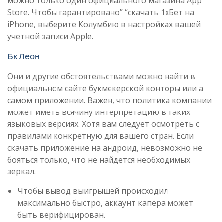
можно только один официального магазина App
Store. Чтобы гарантировано” “скачать 1хБет на
iPhone, выберите Колумбию в настройках вашей
учетной записи Apple.
Бк Леон
Они и другие обстоятельствами можно найти в
официальном сайте букмекерской конторы или а
самом приложении. Важен, что политика компании
может иметь всячину интерпретацию в таких
языковых версиях. Хотя вам следует осмотреть с
правилами конкретную для вашего стран. Если
скачать приложение на андроид, невозможно не
бояться только, что не найдется необходимых
зеркал.
Чтобы вывод выигрышей происходил
максимально быстро, аккаунт капера может
быть верифицирован.