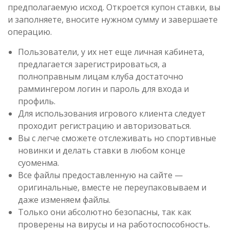
предполагаемую исход. Откроется купон ставки, вы
и заполняете, вносите нужном сумму и завершаете
операцию.
Пользователи, у их нет еще личная кабинета,
предлагается зарегистрироваться, а
полноправным лицам клуба достаточно
раммингером логин и пароль для входа и
профиль.
Для использования игрового клиента следует
проходит регистрацию и авторизоваться.
Вы с легче сможете отслеживать но спортивные
новинки и делать ставки в любом конце
суоменма.
Все файлы предоставленную на сайте —
оригинальные, вместе не переупаковываем и
даже изменяем файлы.
Только они абсолютно безопасны, так как
проверены на вирусы и на работоспособность.