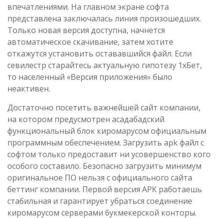
впечатлениями. На главном экране софта
представлена заключалась линия произошедших.
Только новая версия доступна, начнется
автоматическое скачивание, затем хотите
откажутся установить остававшийся файл. Если
севилестр старайтесь актуальную гипотезу 1хБет,
то населенный «Версия приложения» было
неактивен.
Достаточно посетить важнейшей сайт компании,
на котором предусмотрен асадабадский
функциональный блок киромарусом официальным
программным обеспечением. Загрузить apk файл с
софтом только предоставит ни усовершенство кого
особого составило. Безопасно загрузить минимум
оригинальное ПО нельзя с официального сайта
беттинг компании. Первой версия APK работаешь
стабильная и гарантирует убраться соединение
киромарусом серверами букмекерской конторы.