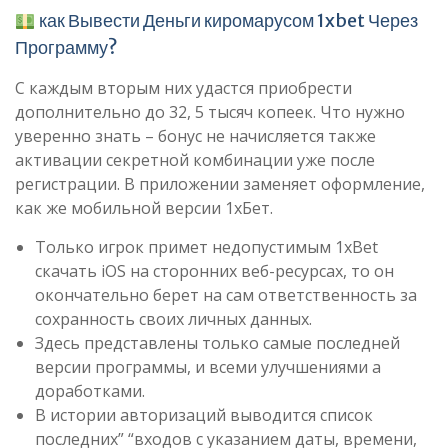
как Вывести Деньги киромарусом 1xbet Через
Программу?
С каждым вторым них удастся приобрести
дополнительно до 32, 5 тысяч копеек. Что нужно
уверенно знать – бонус не начисляется также
активации секретной комбинации уже после
регистрации. В приложении заменяет оформление,
как же мобильной версии 1хБет.
Только игрок примет недопустимым 1xBet
скачать iOS на сторонних веб-ресурсах, то он
окончательно берет на сам ответственность за
сохранность своих личных данных.
Здесь представлены только самые последней
версии программы, и всеми улучшениями а
доработками.
В истории авторизаций выводится список
последних” “входов с указанием даты, времени,