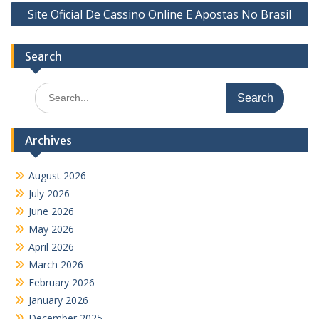
Site Oficial De Cassino Online E Apostas No Brasil
Search
Search
for:
Archives
August 2026
July 2026
June 2026
May 2026
April 2026
March 2026
February 2026
January 2026
December 2025