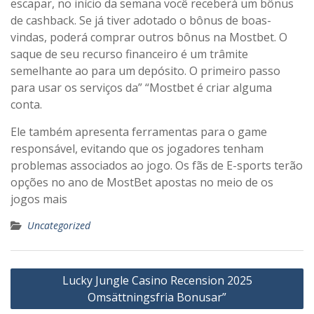
escapar, no início da semana você receberá um bônus
de cashback. Se já tiver adotado o bônus de boas-
vindas, poderá comprar outros bônus na Mostbet. O
saque de seu recurso financeiro é um trâmite
semelhante ao para um depósito. O primeiro passo
para usar os serviços da” “Mostbet é criar alguma
conta.
Ele também apresenta ferramentas para o game
responsável, evitando que os jogadores tenham
problemas associados ao jogo. Os fãs de E-sports terão
opções no ano de MostBet apostas no meio de os
jogos mais
Uncategorized
Post
Lucky Jungle Casino Recension 2025
navigation
Omsättningsfria Bonusar”