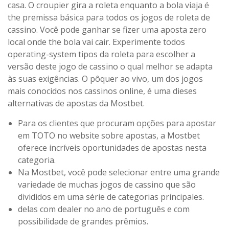
casa. O croupier gira a roleta enquanto a bola viaja é
the premissa básica para todos os jogos de roleta de
cassino. Você pode ganhar se fizer uma aposta zero
local onde the bola vai cair. Experimente todos
operating-system tipos da roleta para escolher a
versão deste jogo de cassino o qual melhor se adapta
às suas exigências. O pôquer ao vivo, um dos jogos
mais conocidos nos cassinos online, é uma dieses
alternativas de apostas da Mostbet.
Para os clientes que procuram opções para apostar
em TOTO no website sobre apostas, a Mostbet
oferece incríveis oportunidades de apostas nesta
categoria.
Na Mostbet, você pode selecionar entre uma grande
variedade de muchas jogos de cassino que são
divididos em uma série de categorias principales.
delas com dealer no ano de português e com
possibilidade de grandes prêmios.