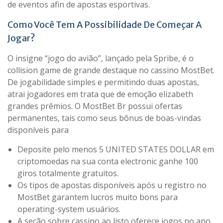
de eventos afin de apostas esportivas.
Como Você Tem A Possibilidade De Começar A
Jogar?
O insigne “jogo do avião”, lançado pela Spribe, é o
collision game de grande destaque no cassino MostBet.
De jogabilidade simples e permitindo duas apostas,
atrai jogadores em trata que de emoção elizabeth
grandes prêmios. O MostBet Br possui ofertas
permanentes, tais como seus bônus de boas-vindas
disponíveis para
Deposite pelo menos 5 UNITED STATES DOLLAR em
criptomoedas na sua conta electronic ganhe 100
giros totalmente gratuitos.
Os tipos de apostas disponíveis após u registro no
MostBet garantem lucros muito bons para
operating-system usuários.
A seção sobre cassino ao listo oferece jogos no ano