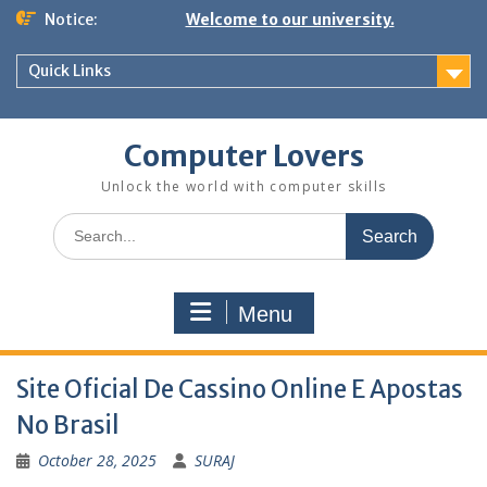
Skip
Notice:
Welcome to our university.
to
content
Quick Links
Computer Lovers
Unlock the world with computer skills
Search
for:
Menu
Site Oficial De Cassino Online E Apostas
No Brasil
October 28, 2025
SURAJ