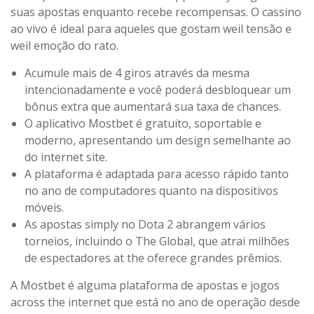
suas apostas enquanto recebe recompensas. O cassino
ao vivo é ideal para aqueles que gostam weil tensão e
weil emoção do rato.
Acumule mais de 4 giros através da mesma
intencionadamente e você poderá desbloquear um
bônus extra que aumentará sua taxa de chances.
O aplicativo Mostbet é gratuito, soportable e
moderno, apresentando um design semelhante ao
do internet site.
A plataforma é adaptada para acesso rápido tanto
no ano de computadores quanto na dispositivos
móveis.
As apostas simply no Dota 2 abrangem vários
torneios, incluindo o The Global, que atrai milhões
de espectadores at the oferece grandes prêmios.
A Mostbet é alguma plataforma de apostas e jogos
across the internet que está no ano de operação desde