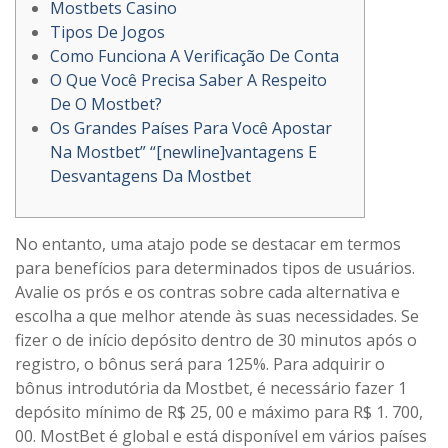
Mostbets Casino
Tipos De Jogos
Como Funciona A Verificação De Conta
O Que Você Precisa Saber A Respeito
De O Mostbet?
Os Grandes Países Para Você Apostar
Na Mostbet” “[newline]vantagens E
Desvantagens Da Mostbet
No entanto, uma atajo pode se destacar em termos
para benefícios para determinados tipos de usuários.
Avalie os prós e os contras sobre cada alternativa e
escolha a que melhor atende às suas necessidades. Se
fizer o de início depósito dentro de 30 minutos após o
registro, o bônus será para 125%. Para adquirir o
bônus introdutória da Mostbet, é necessário fazer 1
depósito mínimo de R$ 25, 00 e máximo para R$ 1. 700,
00. MostBet é global e está disponível em vários países