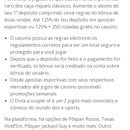
raro dos caça-níqueis clássicos. Aumente o abono do
seu 1º depósito cumprindo since regras do bônus de
boas-vindas. Até 125% do teu depósito em apostas
esportivas ou 125% + 250 rodadas grátis no cassino.
O cassino possui as regras electronic os
regulamentos corretos para ser um local seguro e
protegido para você jogar.
Depois que u depósito for feito e o pagamento for
verificado, to bônus será creditado na conta sobre
bônus do usuário.
Desde apostas esportivas com seus respectivos
mercados até jogos de cassino possuindo
promoções semanais.
O Dota a couple of é um 2 jogos mais conocidos e
icônicos do mundo dos e-sports.
Na plataforma, há opções de Pôquer Russo, Texas
Hold’Em, Pôquer Jackpot Guy e muito mais. Outro