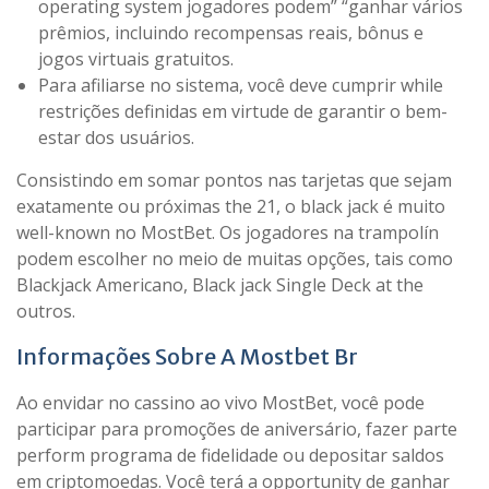
operating system jogadores podem” “ganhar vários
prêmios, incluindo recompensas reais, bônus e
jogos virtuais gratuitos.
Para afiliarse no sistema, você deve cumprir while
restrições definidas em virtude de garantir o bem-
estar dos usuários.
Consistindo em somar pontos nas tarjetas que sejam
exatamente ou próximas the 21, o black jack é muito
well-known no MostBet. Os jogadores na trampolín
podem escolher no meio de muitas opções, tais como
Blackjack Americano, Black jack Single Deck at the
outros.
Informações Sobre A Mostbet Br
Ao envidar no cassino ao vivo MostBet, você pode
participar para promoções de aniversário, fazer parte
perform programa de fidelidade ou depositar saldos
em criptomoedas. Você terá a opportunity de ganhar