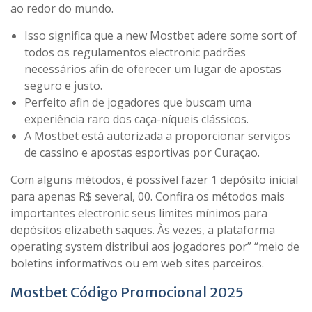
ao redor do mundo.
Isso significa que a new Mostbet adere some sort of
todos os regulamentos electronic padrões
necessários afin de oferecer um lugar de apostas
seguro e justo.
Perfeito afin de jogadores que buscam uma
experiência raro dos caça-níqueis clássicos.
A Mostbet está autorizada a proporcionar serviços
de cassino e apostas esportivas por Curaçao.
Com alguns métodos, é possível fazer 1 depósito inicial
para apenas R$ several, 00. Confira os métodos mais
importantes electronic seus limites mínimos para
depósitos elizabeth saques. Às vezes, a plataforma
operating system distribui aos jogadores por” “meio de
boletins informativos ou em web sites parceiros.
Mostbet Código Promocional 2025