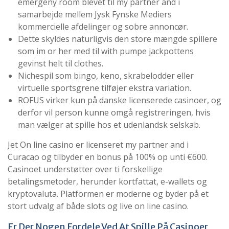
emergeny room blevet til my partner and i
samarbejde mellem Jysk Fynske Mediers
kommercielle afdelinger og sobre annoncør.
Dette skyldes naturligvis den store mængde spillere
som im or her med til with pumpe jackpottens
gevinst helt til clothes.
Nichespil som bingo, keno, skrabelodder eller
virtuelle sportsgrene tilføjer ekstra variation.
ROFUS virker kun på danske licenserede casinoer, og
derfor vil person kunne omgå registreringen, hvis
man vælger at spille hos et udenlandsk selskab.
Jet On line casino er licenseret my partner and i
Curacao og tilbyder en bonus på 100% op unti €600.
Casinoet understøtter over ti forskellige
betalingsmetoder, herunder kortfattat, e-wallets og
kryptovaluta. Platformen er moderne og byder på et
stort udvalg af både slots og live on line casino.
Er Der Nogen Fordele Ved At Spille På Casinoer