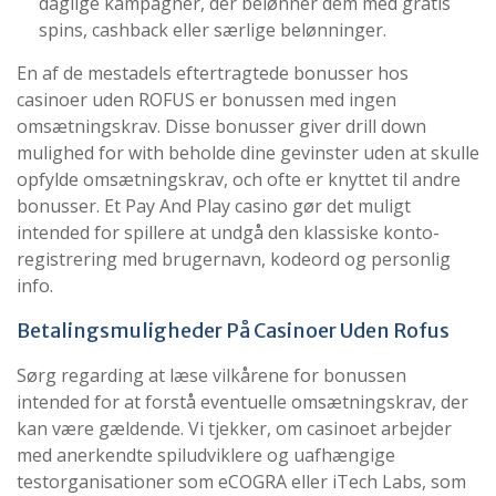
daglige kampagner, der belønner dem med gratis
spins, cashback eller særlige belønninger.
En af de mestadels eftertragtede bonusser hos
casinoer uden ROFUS er bonussen med ingen
omsætningskrav. Disse bonusser giver drill down
mulighed for with beholde dine gevinster uden at skulle
opfylde omsætningskrav, och ofte er knyttet til andre
bonusser. Et Pay And Play casino gør det muligt
intended for spillere at undgå den klassiske konto-
registrering med brugernavn, kodeord og personlig
info.
Betalingsmuligheder På Casinoer Uden Rofus
Sørg regarding at læse vilkårene for bonussen
intended for at forstå eventuelle omsætningskrav, der
kan være gældende. Vi tjekker, om casinoet arbejder
med anerkendte spiludviklere og uafhængige
testorganisationer som eCOGRA eller iTech Labs, som