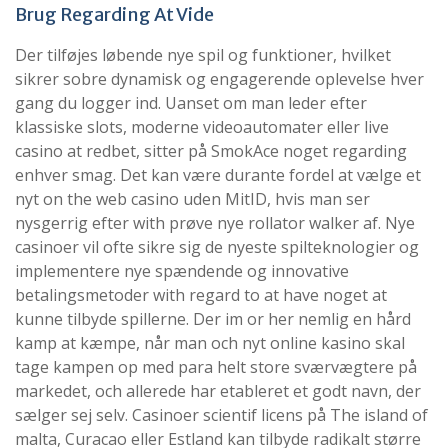
Brug Regarding At Vide
Der tilføjes løbende nye spil og funktioner, hvilket
sikrer sobre dynamisk og engagerende oplevelse hver
gang du logger ind. Uanset om man leder efter
klassiske slots, moderne videoautomater eller live
casino at redbet, sitter på SmokAce noget regarding
enhver smag. Det kan være durante fordel at vælge et
nyt on the web casino uden MitID, hvis man ser
nysgerrig efter with prøve nye rollator walker af. Nye
casinoer vil ofte sikre sig de nyeste spilteknologier og
implementere nye spændende og innovative
betalingsmetoder with regard to at have noget at
kunne tilbyde spillerne. Der im or her nemlig en hård
kamp at kæmpe, når man och nyt online kasino skal
tage kampen op med para helt store sværvægtere på
markedet, och allerede har etableret et godt navn, der
sælger sej selv. Casinoer scientif licens på The island of
malta, Curacao eller Estland kan tilbyde radikalt større