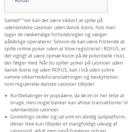
Rofus?
Samlet” “set kan det være sikkert at spille på
udenlandske casinoer uden dansk licens, hvis man
tager de nødvendige forholdsregler og vælger
pålidelige operatører. Selvom de kan være fristende at
spille online poker uden at blive registreret i ROFUS, er
det vigtigt at være opmærksom på de potentielle risici,
der følger med. Når du spiller poker på casinoer uden
dansk licens og uden ROFUS, kan i stå uden sobre
samme sikkerhedsforanstaltninger og beskyttelser,
som regulerede danske casinoer tilbyder.
Kortbetalinger er populære, da de im or her lette at
bruge, men nogle banker kan afvise transaktioner til
udenlandske casinoer.
Gomblingo skiller sig ud som en alsidig spilplatform,
dieser ikke kun tilbyder et mangfoldigt udvalg af
casinospil, adult men også fungerer och en