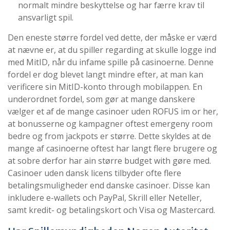
normalt mindre beskyttelse og har færre krav til
ansvarligt spil.
Den eneste større fordel ved dette, der måske er værd
at nævne er, at du spiller regarding at skulle logge ind
med MitID, når du infame spille på casinoerne. Denne
fordel er dog blevet langt mindre efter, at man kan
verificere sin MitID-konto through mobilappen. En
underordnet fordel, som gør at mange danskere
vælger et af de mange casinoer uden ROFUS im or her,
at bonusserne og kampagner oftest emergeny room
bedre og from jackpots er større. Dette skyldes at de
mange af casinoerne oftest har langt flere brugere og
at sobre derfor har ain større budget with gøre med.
Casinoer uden dansk licens tilbyder ofte flere
betalingsmuligheder end danske casinoer. Disse kan
inkludere e-wallets och PayPal, Skrill eller Neteller,
samt kredit- og betalingskort och Visa og Mastercard.