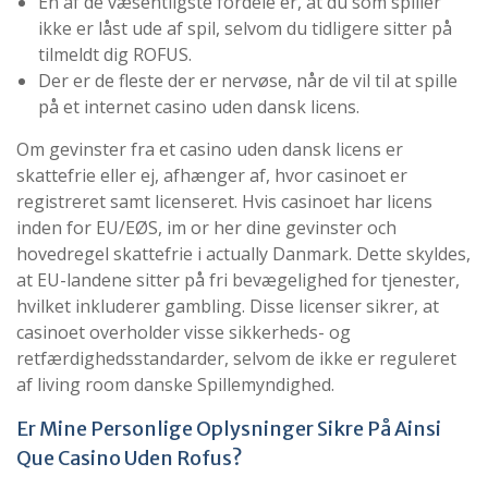
En af de væsentligste fordele er, at du som spiller
ikke er låst ude af spil, selvom du tidligere sitter på
tilmeldt dig ROFUS.
Der er de fleste der er nervøse, når de vil til at spille
på et internet casino uden dansk licens.
Om gevinster fra et casino uden dansk licens er
skattefrie eller ej, afhænger af, hvor casinoet er
registreret samt licenseret. Hvis casinoet har licens
inden for EU/EØS, im or her dine gevinster och
hovedregel skattefrie i actually Danmark. Dette skyldes,
at EU-landene sitter på fri bevægelighed for tjenester,
hvilket inkluderer gambling. Disse licenser sikrer, at
casinoet overholder visse sikkerheds- og
retfærdighedsstandarder, selvom de ikke er reguleret
af living room danske Spillemyndighed.
Er Mine Personlige Oplysninger Sikre På Ainsi
Que Casino Uden Rofus?