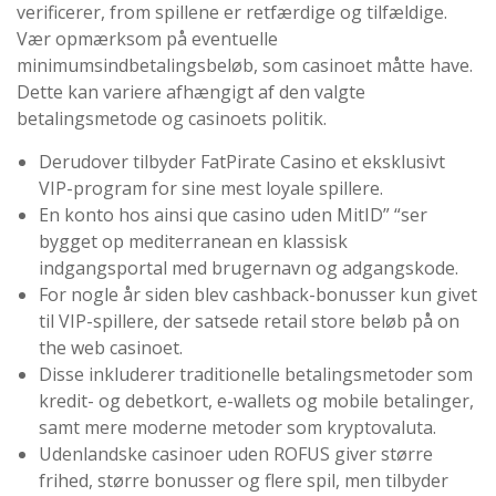
verificerer, from spillene er retfærdige og tilfældige.
Vær opmærksom på eventuelle
minimumsindbetalingsbeløb, som casinoet måtte have.
Dette kan variere afhængigt af den valgte
betalingsmetode og casinoets politik.
Derudover tilbyder FatPirate Casino et eksklusivt
VIP-program for sine mest loyale spillere.
En konto hos ainsi que casino uden MitID” “ser
bygget op mediterranean en klassisk
indgangsportal med brugernavn og adgangskode.
For nogle år siden blev cashback-bonusser kun givet
til VIP-spillere, der satsede retail store beløb på on
the web casinoet.
Disse inkluderer traditionelle betalingsmetoder som
kredit- og debetkort, e-wallets og mobile betalinger,
samt mere moderne metoder som kryptovaluta.
Udenlandske casinoer uden ROFUS giver større
frihed, større bonusser og flere spil, men tilbyder