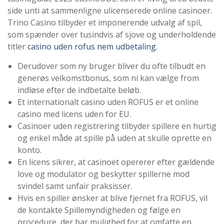
side unti at sammenligne ulicenserede online casinoer.
Trino Casino tilbyder et imponerende udvalg af spil,
som spænder over tusindvis af sjove og underholdende
titler
casino uden rofus nem udbetaling
.
Derudover som ny bruger bliver du ofte tilbudt en
generøs velkomstbonus, som ni kan vælge from
indløse efter de indbetalte beløb.
Et internationalt casino uden ROFUS er et online
casino med licens uden for EU.
Casinoer uden registrering tilbyder spillere en hurtig
og enkel måde at spille på uden at skulle oprette en
konto.
En licens sikrer, at casinoet opererer efter gældende
love og modulator og beskytter spillerne mod
svindel samt unfair praksisser.
Hvis en spiller ønsker at blive fjernet fra ROFUS, vil
de kontakte Spillemyndigheden og følge en
procedure, der har mulighed for at omfatte en