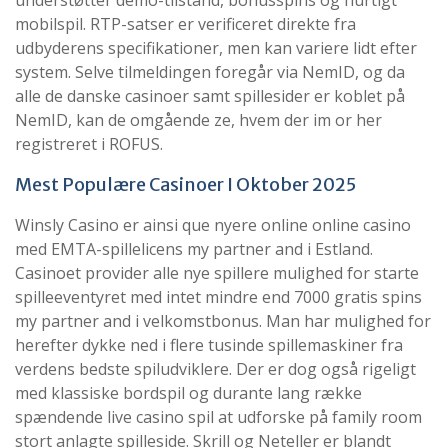
understøtter demo-tilstand, bonusspins og hurtigt
mobilspil. RTP-satser er verificeret direkte fra
udbyderens specifikationer, men kan variere lidt efter
system. Selve tilmeldingen foregår via NemID, og da
alle de danske casinoer samt spillesider er koblet på
NemID, kan de omgående ze, hvem der im or her
registreret i ROFUS.
Mest Populære Casinoer I Oktober 2025
Winsly Casino er ainsi que nyere online online casino
med EMTA-spillelicens my partner and i Estland.
Casinoet provider alle nye spillere mulighed for starte
spilleeventyret med intet mindre end 7000 gratis spins
my partner and i velkomstbonus. Man har mulighed for
herefter dykke ned i flere tusinde spillemaskiner fra
verdens bedste spiludviklere. Der er dog også rigeligt
med klassiske bordspil og durante lang række
spændende live casino spil at udforske på family room
stort anlagte spilleside. Skrill og Neteller er blandt