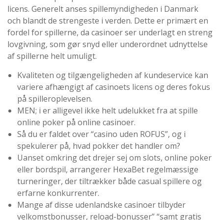
licens. Generelt anses spillemyndigheden i Danmark
och blandt de strengeste i verden. Dette er primært en
fordel for spillerne, da casinoer ser underlagt en streng
lovgivning, som gør snyd eller underordnet udnyttelse
af spillerne helt umuligt.
Kvaliteten og tilgængeligheden af kundeservice kan
variere afhængigt af casinoets licens og deres fokus
på spilleroplevelsen.
MEN; i er alligevel ikke helt udelukket fra at spille
online poker på online casinoer.
Så du er faldet over “casino uden ROFUS”, og i
spekulerer på, hvad pokker det handler om?
Uanset omkring det drejer sej om slots, online poker
eller bordspil, arrangerer HexaBet regelmæssige
turneringer, der tiltrækker både casual spillere og
erfarne konkurrenter.
Mange af disse udenlandske casinoer tilbyder
velkomstbonusser, reload-bonusser” “samt gratis