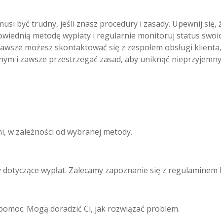
usi być trudny, jeśli znasz procedury i zasady. Upewnij się, 
wiednią metodę wypłaty i regularnie monitoruj status swoi
 zawsze możesz skontaktować się z zespołem obsługi klienta,
jnym i zawsze przestrzegać zasad, aby uniknąć nieprzyjemn
i, w zależności od wybranej metody.
dotyczące wypłat. Zalecamy zapoznanie się z regulaminem 
 pomoc. Mogą doradzić Ci, jak rozwiązać problem.