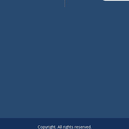
Copyright. All rights reserved.