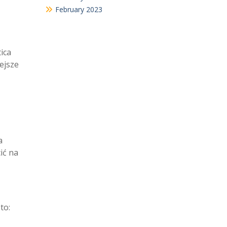
February 2023
ica
ejsze
a
ić na
to: