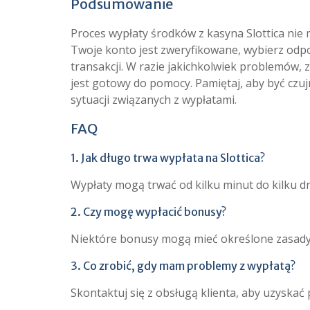
Podsumowanie
Proces wypłaty środków z kasyna Slottica nie m
Twoje konto jest zweryfikowane, wybierz odpo
transakcji. W razie jakichkolwiek problemów,
jest gotowy do pomocy. Pamiętaj, aby być czu
sytuacji związanych z wypłatami.
FAQ
1. Jak długo trwa wypłata na Slottica?
Wypłaty mogą trwać od kilku minut do kilku dn
2. Czy mogę wypłacić bonusy?
Niektóre bonusy mogą mieć określone zasady 
3. Co zrobić, gdy mam problemy z wypłatą?
Skontaktuj się z obsługą klienta, aby uzyskać