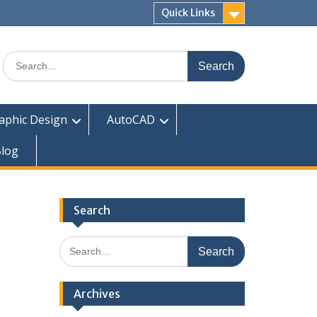
Quick Links
Search
for:
aphic Design
AutoCAD
log
Search
Search
for:
Archives