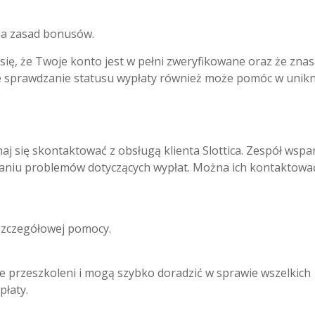
ia zasad bonusów.
ię, że Twoje konto jest w pełni zweryfikowane oraz że znas
e sprawdzanie statusu wypłaty również może pomóc w unikn
haj się skontaktować z obsługą klienta Slottica. Zespół wspa
waniu problemów dotyczących wypłat. Można ich kontaktowa
j szczegółowej pomocy.
ze przeszkoleni i mogą szybko doradzić w sprawie wszelkich
płaty.