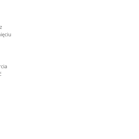
z
ięciu
rcia
ć