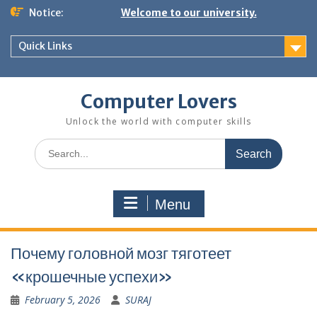
Skip
Notice:
Welcome to our university.
to
content
Quick Links
Computer Lovers
Unlock the world with computer skills
Search
for:
Menu
Почему головной мозг тяготеет
«крошечные успехи»
February 5, 2026
SURAJ