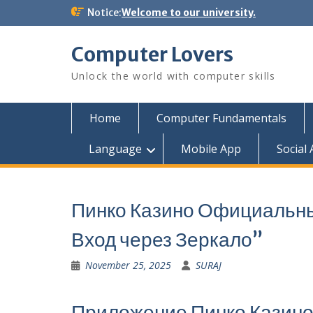
Skip
Notice:
Welcome to our university.
to
content
Computer Lovers
Unlock the world with computer skills
Home
Computer Fundamentals
Language
Mobile App
Social
Пинко Казино Официальный
Вход через Зеркало”
November 25, 2025
SURAJ
Приложение Пинко Казино