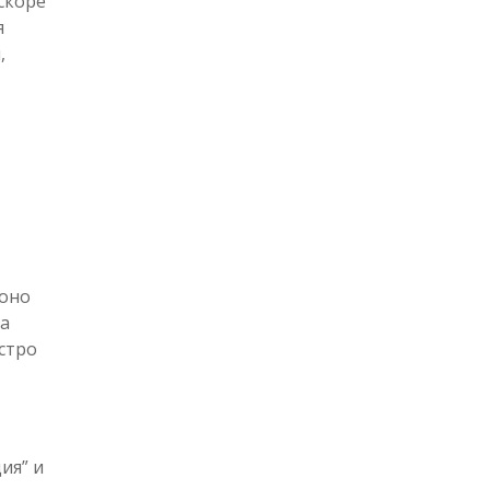
скоре
я
,
 оно
ка
стро
ия” и