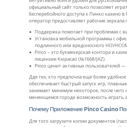
интуитивно ясен и удобен для русскоязыч
официальный сайт только позволяет играт
бесперебойного доступа к Пинко казино в 
оператор предоставляет рабочие зеркала с
Поддержка помогает при проблемах с в
Установка мобильной программы с офиц
подлинного или вредоносного НОУНСОМ
Pinco – это букмекерская контора и ка
лицензии Кюрасао (№1668/JAZ).
Pinco ценит активных пользователей — 
Ддя тех, кто предпочла еще более удобно
обеспечивает быстрый запуск игр, плавным
занимает минимум некоторое, после чего 
меняющемся городе возможность играть а 
Почему Приложение Pinco Casino По
Для того загрузите копии документов (пас