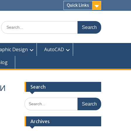
Quick Links
Search
for:
aphic Design
AutoCAD
log
 И
Search
Search
for:
Archives