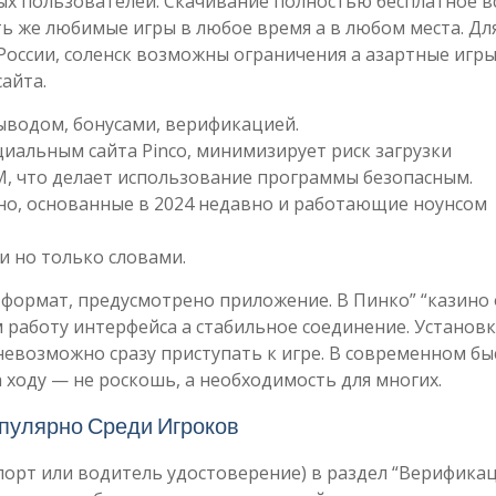
ных пользователей. Скачивание полностью бесплатное в
ь же любимые игры в любое время а в любом места. Дл
России, соленск возможны ограничения а азартные игры
айта.
ыводом, бонусами, верификацией.
иальным сайта Pinco, минимизирует риск загрузки
, что делает использование программы безопасным.
зино, основанные в 2024 недавно и работающие ноунсом
и но только словами.
е формат, предусмотрено приложение. В Пинко” “казино
 работу интерфейса а стабильное соединение. Установ
невозможно сразу приступать к игре. В современном бы
ходу — не роскошь, а необходимость для многих.
пулярно Среди Игроков
порт или водитель удостоверение) в раздел “Верификац