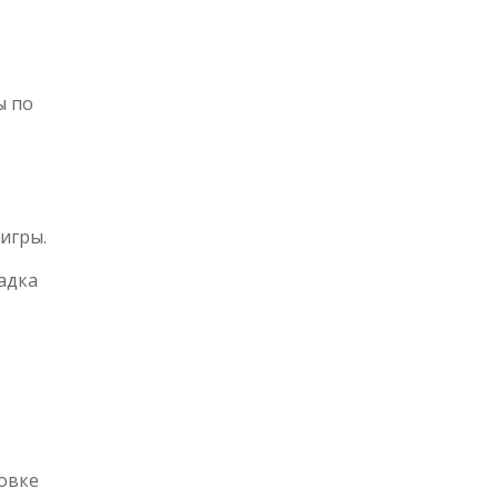
ы по
игры.
адка
овке