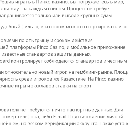
 Решив играть в Пинко казино, вы погружаетесь в мир,
ши ждут за каждым спином. Процесс не требует
апрашивается только или выводе крупных сумм.
ь удобный фильтр, в котором можно отсортировать игр
овиями по отыгрышу и срокам действия.
шей платформы Pinco Casino, и мобильное приложение
 известные стандартов защиты данных.
oard контролирует соблюдаются стандартов и честным 
ан относительно новый игрок на гемблинг-рынке. Площ
ярность среди игроков же Казахстане. На Pinco казино
очные игры и эксклавов ставки на спорт.
ьзователя не требуются ничто паспортные данные. Дли
 номер телефона, либо E-mail. Подтверждение личной
нейшем, на всяком верификации аккаунта. Также устан