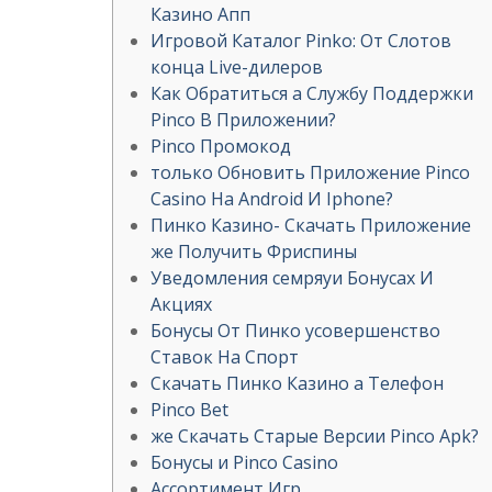
Казино Апп
Игровой Каталог Pinko: От Слотов
конца Live-дилеров
Как Обратиться а Службу Поддержки
Pinco В Приложении?
Pinco Промокод
только Обновить Приложение Pinco
Casino На Android И Iphone?
Пинко Казино- Скачать Приложение
же Получить Фриспины
Уведомления семряуи Бонусах И
Акциях
Бонусы От Пинко усовершенство
Ставок На Спорт
Скачать Пинко Казино а Телефон
Pinco Bet
же Скачать Старые Версии Pinco Apk?
Бонусы и Pinco Casino
Ассортимент Игр