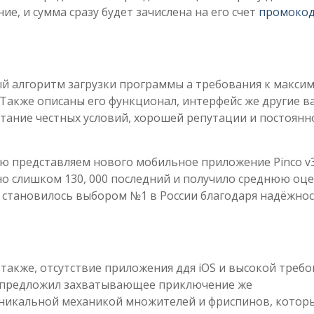
, и сумма сразу будет зачислена на его счет
промоко
й алгоритм загрузки программы а требования к макси
 Также описаны его функционал, интерфейс же другие 
етание честных условий, хорошей репутации и постоянн
ю представляем нового мобильное приложение Pinco v3. 
о слишком 130, 000 последний и получило среднюю оцен
PK становилось выбором №1 в России благодаря надёжнос
, также, отсутствие приложения ддя iOS и высокой треб
us предложил захватывающее приключение же
никальной механикой множителей и фриспинов, котор