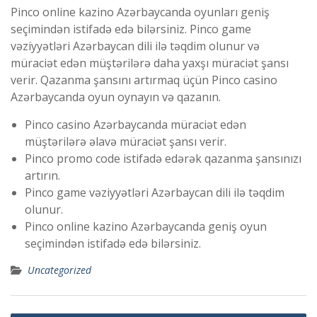
Pinco online kazino Azərbaycanda oyunları geniş
seçimindən istifadə edə bilərsiniz. Pinco game
vəziyyətləri Azərbaycan dili ilə təqdim olunur və
müraciət edən müştərilərə daha yaxşı müraciət şansı
verir. Qazanma şansını artırmaq üçün Pinco casino
Azərbaycanda oyun oynayın və qazanın.
Pinco casino Azərbaycanda müraciət edən
müştərilərə əlavə müraciət şansı verir.
Pinco promo code istifadə edərək qazanma şansınızı
artırın.
Pinco game vəziyyətləri Azərbaycan dili ilə təqdim
olunur.
Pinco online kazino Azərbaycanda geniş oyun
seçimindən istifadə edə bilərsiniz.
Uncategorized
Post