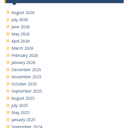
August 2026
July 2026
June 2026
May 2026
April 2026
March 2026
February 2026
January 2026
December 2025
November 2025
October 2025
September 2025
August 2025
July 2025
May 2025
January 2025
September 2024