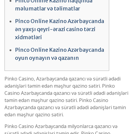
Pinco Online Kazino haqqında
məlumatlar və təlimatlar
Pinco Online Kazino Azərbaycanda
ən yaxşı qeyri-ərazi casino tərzi
xidmətləri
Pinco Online Kazino Azərbaycanda
oyun oynayın və qazanın
Pinko Casino, Azərbaycanda qazancı və sürətli ədədi
ədənişləri təmin edən məşhur qazino sətiri. Pinko
Casino Azərbaycanda qazancı və sürətli ədədi ədənişləri
təmin edən məşhur qazino sətiri. Pinko Casino
Azərbaycanda qazancı və sürətli ədədi ədənişləri təmin
edən məşhur qazino sətiri.
Pinko Casino Azərbaycanda milyonlarca qazancı və
sürətli ədədi ədənişləri təmin edir. Pinko Casino