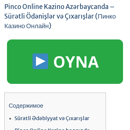
Pinco Online Kazino Azərbaycanda –
Sürətli Ödənişlər və Çıxarışlar (Пинко
Казино Онлайн)
OYNA
Содержимое
Sürətli Ədəbiyyat və Çıxarışlar