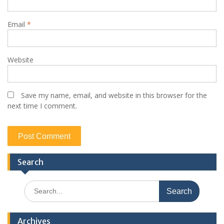
Email
*
Website
Save my name, email, and website in this browser for the
next time I comment.
Search
Search
for:
Archives