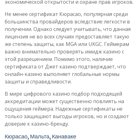
экономической открытости и охране прав игроков.
Не менее сертификат Кюрасао, популярная среди
большинства провайдеров вследствие легкости в
получении. Однако следует учитывать, что данная
лицензия не во всех случаях предоставляет такую
же степень защиты, как MGA или UKGC. Геймерам
важно внимательно проверять имидж казино с
этой разрешением. Помимо этого, наличие
сертификата от Джет казино подтверждает, что
онлайн-казино выполняет глобальные нормы
защиты и справедливости.
В мире цифрового казино подбор подходящей
аккредитации может существенно повлиять на
ощущения геймера. Надежные сертификаты не
только защищают выгоды игроков, но и создают
доверие к казино-бренду.
Кюрасао, Мальта, Канаваке