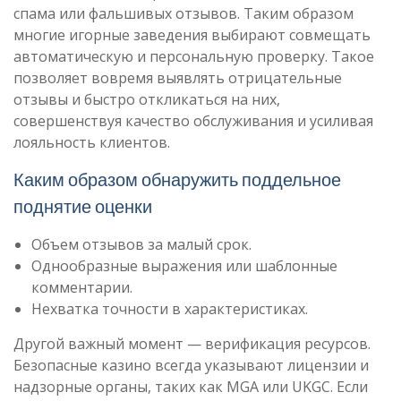
спама или фальшивых отзывов. Таким образом
многие игорные заведения выбирают совмещать
автоматическую и персональную проверку. Такое
позволяет вовремя выявлять отрицательные
отзывы и быстро откликаться на них,
совершенствуя качество обслуживания и усиливая
лояльность клиентов.
Каким образом обнаружить поддельное
поднятие оценки
Объем отзывов за малый срок.
Однообразные выражения или шаблонные
комментарии.
Нехватка точности в характеристиках.
Другой важный момент — верификация ресурсов.
Безопасные казино всегда указывают лицензии и
надзорные органы, таких как MGA или UKGC. Если