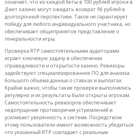
означает, что из каждой беты в 100 рублей игроки в
Джет казино могут ожидать возврат 96 рублей в
долгосрочной перспективе. Такое не гарантирует
победу для любого индивидуального участника, но
обеспечивает общепринятое представление о
генеральности игры.
Проверка RTP самостоятельными аудиторами
играет ключевую задачу в обеспечении
справедливости и открытости казино. Ревизоры
задействуют специализированное ПО для анализа
большого объема данных о ставках и выплатах.
Крайне важно, чтобы такие проверки выполнялись
регулярно и их результаты были открыты игрокам.
Самостоятельность ревизоров обеспечивает
недопущение противоречия устремлений и
усиливает уверенность к системе. Посредством
этому пользователи имеют возможность убедиться
что указанный RTP совпадает с реальным