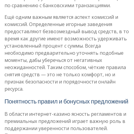
по сравнению с банковскими транзакциями.
Ещё одним важным является аспект комиссий и
комиссий. Определенные игорные заведения
предоставляют безвозмездный вывод средств, в то
время как другие имеют возможность удерживать
установленный процент с суммы. Всегда
необходимо предварительно уточнять подобные
моменты, дабы уберечься от негативных
неожиданностей. Таким способом, чёткие правила
снятия средств — это не только комфорт, но и
признак безопасности и порядочности онлайн
ресурса.
Понятность правил и бонусных предложений
В области интернет-казино ясность регламентов и
премиальных предложений играет важную роль в
поддержании уверенности пользователей.