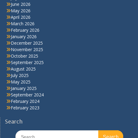
June 2026
May 2026
April 2026
March 2026
February 2026
January 2026
December 2025
November 2025
October 2025
September 2025
August 2025
July 2025
May 2025
January 2025
September 2024
February 2024
February 2023
Search
Search