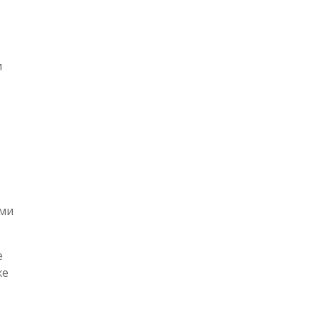
и
ыми
е
же