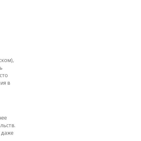
ском),
ь
сто
ия в
нее
льств.
 даже