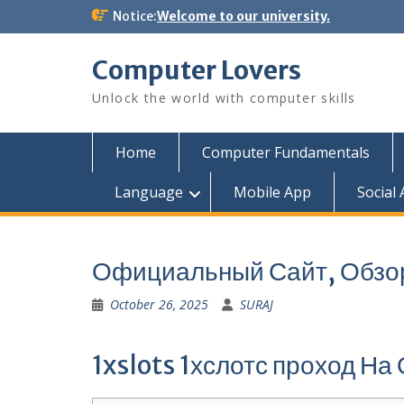
Skip
Notice:
Welcome to our university.
to
content
Computer Lovers
Unlock the world with computer skills
Home
Computer Fundamentals
Language
Mobile App
Social
Официальный Сайт, Обзор
October 26, 2025
SURAJ
1xslots 1хслотс проход Н