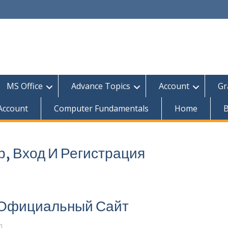
MS Office
Advance Topics
Account
Gr
 Account
Computer Fundamentals
Home
B
, Вход И Регистрация
а Официальный Сайт