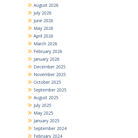
August 2026
July 2026
June 2026
May 2026
April 2026
March 2026
February 2026
January 2026
December 2025
November 2025
October 2025
September 2025
August 2025
July 2025
May 2025
January 2025
September 2024
February 2024