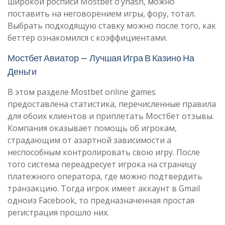
широкой росписи Mostbet o’ynash, можно
поставить на неговорением игры, фору, тотал.
Выбрать подходящую ставку можно после того, как
беттер ознакомился с коэффициентами.
Мостбет Авиатор – Лучшая Игра В Казино На
Деньги
В этом разделе Mostbet online games
предоставлена статистика, перечисленные правила
для обоих клиентов и приплетать Мостбет отзывы.
Компания оказывает помощь об игрокам,
страдающим от азартной зависимости а
неспособным контролировать свою игру. После
того система переадресует игрока на страницу
платежного оператора, где можно подтвердить
транзакцию. Тогда игрок имеет аккаунт в Gmail
одноиз Facebook, то предназначенная простая
регистрация прошло них.