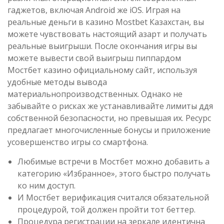
гаджетов, включая Android же iOS. Играя на
реальные деньги в казино Mostbet Казахстан, вы
можете чувствовать настоящий азарт и получать
реальные выигрыши. После окончания игры вы
можете вывести свой выигрыш пиппардом
Мостбет казино официальному сайт, используя
удобные методы вывода
материальнопроизводственных. Однако не
забывайте о рисках же устанавливайте лимиты ддя
собственной безопасности, но превышая их. Ресурс
предлагает многочисленные бонусы и приложение
усовершенство игры со смартфона.
Любимые встречи в Мостбет можно добавить а
категорию «Избранное», этого быстро получать
ко ним доступ.
И Мостбет верификация считался обязательной
процедурой, той должен пройти тот беттер.
Процедура регистрации на зеркале идентична