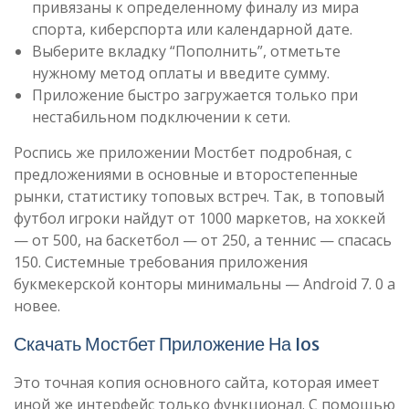
привязаны к определенному финалу из мира
спорта, киберспорта или календарной дате.
Выберите вкладку “Пополнить”, отметьте
нужному метод оплаты и введите сумму.
Приложение быстро загружается только при
нестабильном подключении к сети.
Роспись же приложении Мостбет подробная, с
предложениями в основные и второстепенные
рынки, статистику топовых встреч. Так, в топовый
футбол игроки найдут от 1000 маркетов, на хоккей
— от 500, на баскетбол — от 250, а теннис — спасась
150. Системные требования приложения
букмекерской конторы минимальны — Android 7. 0 а
новее.
Скачать Мостбет Приложение На Ios
Это точная копия основного сайта, которая имеет
иной же интерфейс только функционал. С помощью