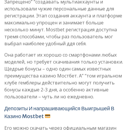
Запрещено” “создавать мультиаккаунты и
использовали чужие персональные данные для
регистрации. Этап создания аккаунта и платформе
максимально упрощен и занимает больше
несколько минут. Mostbet регистрация доступна
тремя способами, чтобы раз пользователь мог
выбрал наиболее удобный ддя себя.
Она работает их хорошо со смартфонами любых
моделей, но требует скачивания только установки.
Щедрые бонусы – одно один самых известных
преимущества казино Мостбет. А” “том игральном
клубе гемблеры действительно могут получить
бонусы каждые 2-3 дня, а особенно активные
пользователи – чуть ли но ежедневно.
Депозиты И напрашивающийся Выигрышей В
Казино Mostbet
Его можно скачать через официальным магазин