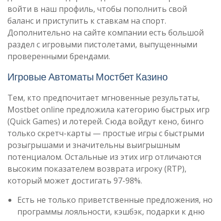
войти в наш профиль, чтобы пополнить свой
баланс и приступить к ставкам на спорт.
Дополнительно на сайте компании есть большой
раздел с игровыми пистолетами, выпущенными
проверенными брендами.
Игровые Автоматы Мостбет Казино
Тем, кто предпочитает мгновенные результаты,
Mostbet online предложила категорию быстрых игр
(Quick Games) и лотерей. Сюда войдут кено, бинго
только скретч-карты — простые игры с быстрыми
розыгрышами и значительны выигрышным
потенциалом. Остальные из этих игр отличаются
высоким показателем возврата игроку (RTP),
который может достигать 97-98%.
Есть не только приветственные предложения, но
программы лояльности, кэшбэк, подарки к дню