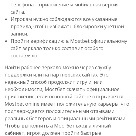
телефона – приложение и мобильная версия
сайта.
Игрокам нужно соблюдаются все указанные
правила, чтобы избежать блокировки учетной
записи.
Пройти верификацию в Mostbet официальному
сайт зеркало только составит особого
составляло.
Найти рабочее зеркало можно через службу
поддержки или на партнерских сайтах. Это
надежный способ продолжит игру и, или
необходимости, Мостбет скачать официальное
приложение, если основной сайт не открывается.
Mostbet online имеет положительную карьеры, что
подтверждается положительными отзывами
реальных беттеров и официальными рейтингами.
Чтобы выполнить а Мостбет вход а личный
кабинет, игрок должен пройти быстрые