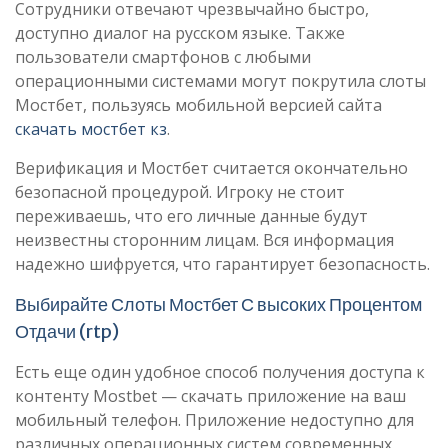
Сотрудники отвечают чрезвычайно быстро,
доступно диалог на русском языке. Также
пользователи смартфонов с любыми
операционными системами могут покрутила слоты
Мостбет, пользуясь мобильной версией сайта
скачать мостбет кз
.
Верификация и Мостбет считается окончательно
безопасной процедурой. Игроку не стоит
переживаешь, что его личные данные будут
неизвестны сторонним лицам. Вся информация
надежно шифруется, что гарантирует безопасность.
Выбирайте Слоты Мостбет С высоких Процентом
Отдачи (rtp)
Есть еще один удобное способ получения доступа к
контенту Mostbet — скачать приложение на ваш
мобильный телефон. Приложение недоступно для
различных операционных систем современных