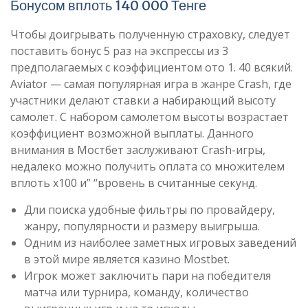
Бонусом вплоть 140 000 Тенге
Чтобы доигрывать полученную страховку, следует
поставить бонус 5 раз на экспрессы из 3
предполагаемых с коэффициентом ото 1. 40 всякий.
Aviator — самая популярная игра в жанре Crash, где
участники делают ставки а набирающий высоту
самолет. С набором самолетом высоты возрастает
коэффициент возможной выплаты. Данного
внимания в Мостбет заслуживают Crash-игры,
недалеко можно получить оплата со множителем
вплоть х100 и” “вровень в считанные секунд.
Дли поиска удобные фильтры по провайдеру,
жанру, популярности и размеру выигрыша.
Одним из наиболее заметных игровых заведений
в этой мире является казино Mostbet.
Игрок может заключить пари на победителя
матча или турнира, команду, количество