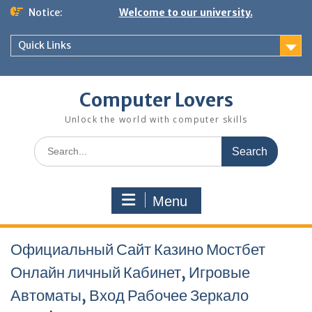
Skip
Notice:
Welcome to our university.
to
content
Quick Links
Computer Lovers
Unlock the world with computer skills
Search
for:
Menu
Официальный Сайт Казино Мостбет
Онлайн личный Кабинет, Игровые
Автоматы, Вход Рабочее Зеркало