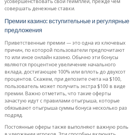
усовершенствовать свой геймплей, прежде чем
совершать денежные ставки.
Премии казино: вступительные и регулярные
предложения
Приветственные премии — это одна из ключевых
причин, по которой пользователи предпочитают
то или иное онлайн казино. Обычно эти бонусы
являются процентное увеличение начального
вклада, достигающее 100% или вплоть до двухсот
процентов. Скажем, при депозите счета на $100,
пользователь может получить экстра $100 в виде
премии. Важно отметить, что такие оферты
зачастую идут с правилами отыгрыша, которые
обязывают отыгрыша суммы бонуса несколько раз
подряд.
Постоянные оферы также выполняют важную роль
в удержании игроков. Эти способны включать