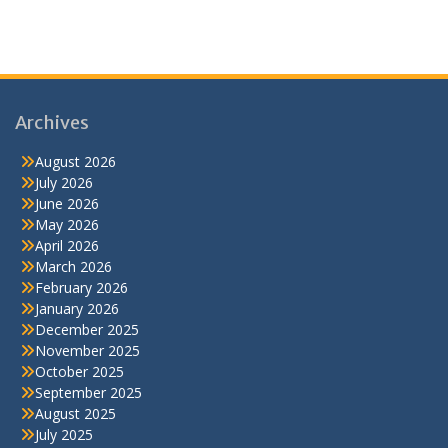
Archives
August 2026
July 2026
June 2026
May 2026
April 2026
March 2026
February 2026
January 2026
December 2025
November 2025
October 2025
September 2025
August 2025
July 2025