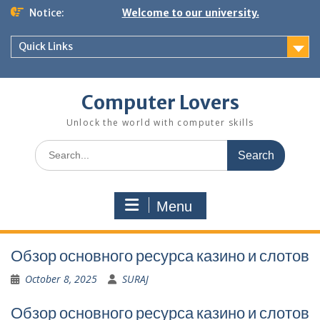
Skip
Notice:
Welcome to our university.
to
content
Quick Links
Computer Lovers
Unlock the world with computer skills
Search
for:
Menu
Обзор основного ресурса казино и слотов
October 8, 2025
SURAJ
Обзор основного ресурса казино и слотов