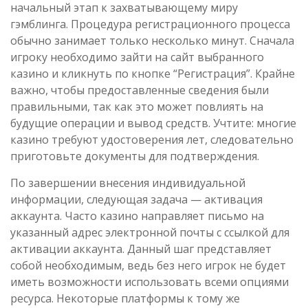
начальный этап к захватывающему миру
гэмблинга. Процедура регистрационного процесса
обычно занимает только несколько минут. Сначала
игроку необходимо зайти на сайт выбранного
казино и кликнуть по кнопке “Регистрация”. Крайне
важно, чтобы предоставленные сведения были
правильными, так как это может повлиять на
будущие операции и вывод средств. Учтите: многие
казино требуют удостоверения лет, следовательно
приготовьте документы для подтверждения.
По завершении внесения индивидуальной
информации, следующая задача — активация
аккаунта. Часто казино направляет письмо на
указанный адрес электронной почты с ссылкой для
активации аккаунта. Данный шаг представляет
собой необходимым, ведь без него игрок не будет
иметь возможности использовать всеми опциями
ресурса. Некоторые платформы к тому же