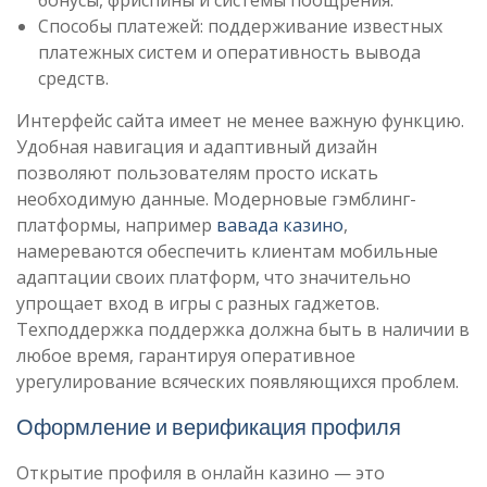
бонусы, фриспины и системы поощрения.
Способы платежей: поддерживание известных
платежных систем и оперативность вывода
средств.
Интерфейс сайта имеет не менее важную функцию.
Удобная навигация и адаптивный дизайн
позволяют пользователям просто искать
необходимую данные. Модерновые гэмблинг-
платформы, например
вавада казино
,
намереваются обеспечить клиентам мобильные
адаптации своих платформ, что значительно
упрощает вход в игры с разных гаджетов.
Техподдержка поддержка должна быть в наличии в
любое время, гарантируя оперативное
урегулирование всяческих появляющихся проблем.
Оформление и верификация профиля
Открытие профиля в онлайн казино — это