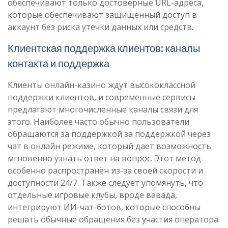
обеспечивают только достоверные URL-адреса,
которые обеспечивают защищенный доступ в
аккаунт без риска утечки данных или средств.
Клиентская поддержка клиентов: каналы
контакта и поддержка
Клиенты онлайн-казино ждут высококлассной
поддержки клиентов, и современные сервисы
предлагают многочисленные каналы связи для
этого. Наиболее часто обычно пользователи
обращаются за поддержкой за поддержкой через
чат в онлайн режиме, который дает возможность
мгновенно узнать ответ на вопрос. Этот метод
особенно распространён из-за своей скорости и
доступности 24/7. Также следует упомянуть, что
отдельные игровые клубы, вроде вавада,
интегрируют ИИ-чат-ботов, которые способны
решать обычные обращения без участия оператора.