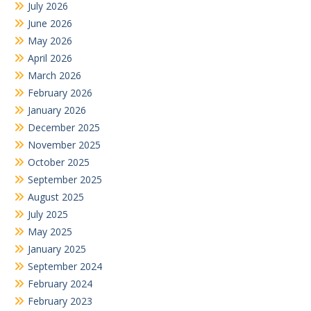
July 2026
June 2026
May 2026
April 2026
March 2026
February 2026
January 2026
December 2025
November 2025
October 2025
September 2025
August 2025
July 2025
May 2025
January 2025
September 2024
February 2024
February 2023