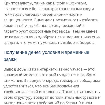
Криптовалюты, такие как Bitcoin и Эфириум,
становятся все более распространенными среди
геймеров благодаря своей анонимности и
защищенности. Оные дают возможность избегать
лимиты обычных банковских учреждений и
гарантируют скоростные переводы. Тем не менее
не каждое казино одобряют этот вариант внесения
средств, что может уменьшать выбор геймеров.
Получение денег: условия и временные
рамки
Вывод добычи из интернет-казино vavada — это
значимый момент, который нуждается в особого
внимания. В первую очередь, геймеры необходимо
удостовериться, что все без исключения
требования акций выполнены. Такое охватывает в
свою структуру возврат дополнительных средств и
выполнение всех требований по бетам. В ином