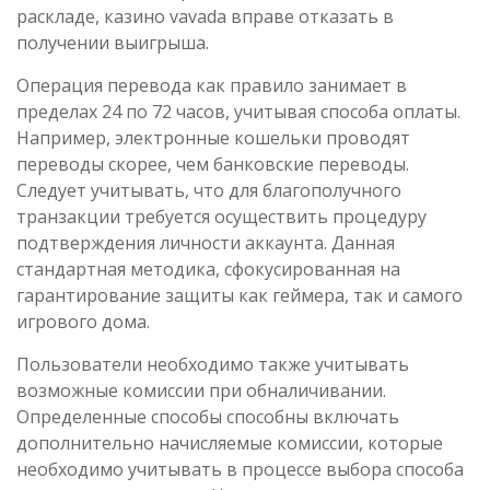
раскладе, казино vavada вправе отказать в
получении выигрыша.
Операция перевода как правило занимает в
пределах 24 по 72 часов, учитывая способа оплаты.
Например, электронные кошельки проводят
переводы скорее, чем банковские переводы.
Следует учитывать, что для благополучного
транзакции требуется осуществить процедуру
подтверждения личности аккаунта. Данная
стандартная методика, сфокусированная на
гарантирование защиты как геймера, так и самого
игрового дома.
Пользователи необходимо также учитывать
возможные комиссии при обналичивании.
Определенные способы способны включать
дополнительно начисляемые комиссии, которые
необходимо учитывать в процессе выбора способа