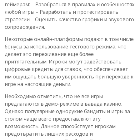
геймерам: – Разобраться в правилах и особенностях
любой игры – Разработать и протестировать
стратегии – Оценить качество графики и звукового
сопровождения.
Некоторые онлайн-платформы подают в том числе
бонусы за использование тестового режима, что
делает это переживание еще более
притягательным. Игроки могут задействовать
цифровые кредиты для ставок, что обеспечивает
им ощущать большую уверенность при переходе к
игре на настоящие деньги.
Необходимо отметить, что не все игры
предлагаются в демо-режиме в вавада казино.
Однако популярные однорукие бандиты и игры за
столом чаще всего предоставляют эту
возможность. Данное способствует игрокам
предотвратить лишних расходов и