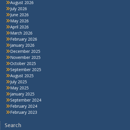
August 2026
July 2026
June 2026
May 2026
April 2026
March 2026
February 2026
January 2026
December 2025
November 2025
October 2025
September 2025
August 2025
July 2025
May 2025
January 2025
September 2024
February 2024
February 2023
Search