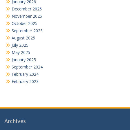
January 2026
December 2025
November 2025
October 2025
September 2025
August 2025
July 2025
May 2025
January 2025
September 2024
February 2024
February 2023
Archives