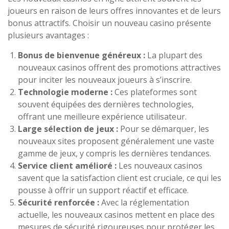
joueurs en raison de leurs offres innovantes et de leurs
bonus attractifs. Choisir un nouveau casino présente
plusieurs avantages :
Bonus de bienvenue généreux :
La plupart des
nouveaux casinos offrent des promotions attractives
pour inciter les nouveaux joueurs à s’inscrire.
Technologie moderne :
Ces plateformes sont
souvent équipées des dernières technologies,
offrant une meilleure expérience utilisateur.
Large sélection de jeux :
Pour se démarquer, les
nouveaux sites proposent généralement une vaste
gamme de jeux, y compris les dernières tendances.
Service client amélioré :
Les nouveaux casinos
savent que la satisfaction client est cruciale, ce qui les
pousse à offrir un support réactif et efficace.
Sécurité renforcée :
Avec la réglementation
actuelle, les nouveaux casinos mettent en place des
mesures de sécurité rigoureuses pour protéger les