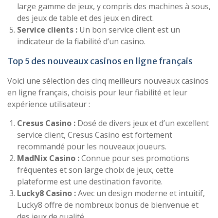
large gamme de jeux, y compris des machines à sous,
des jeux de table et des jeux en direct.
Service clients :
Un bon service client est un
indicateur de la fiabilité d’un casino.
Top 5 des nouveaux casinos en ligne français
Voici une sélection des cinq meilleurs nouveaux casinos
en ligne français, choisis pour leur fiabilité et leur
expérience utilisateur :
Cresus Casino :
Dosé de divers jeux et d’un excellent
service client, Cresus Casino est fortement
recommandé pour les nouveaux joueurs.
MadNix Casino :
Connue pour ses promotions
fréquentes et son large choix de jeux, cette
plateforme est une destination favorite.
Lucky8 Casino :
Avec un design moderne et intuitif,
Lucky8 offre de nombreux bonus de bienvenue et
des jeux de qualité.