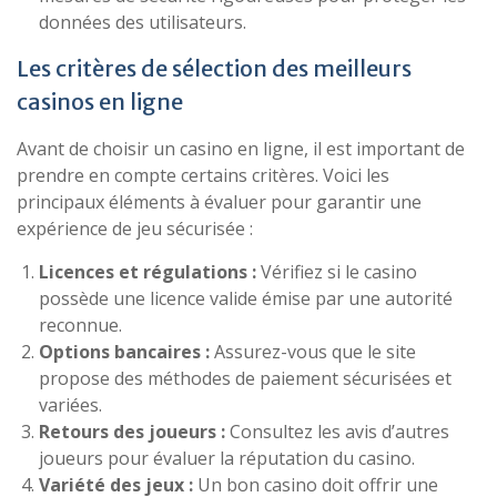
données des utilisateurs.
Les critères de sélection des meilleurs
casinos en ligne
Avant de choisir un casino en ligne, il est important de
prendre en compte certains critères. Voici les
principaux éléments à évaluer pour garantir une
expérience de jeu sécurisée :
Licences et régulations :
Vérifiez si le casino
possède une licence valide émise par une autorité
reconnue.
Options bancaires :
Assurez-vous que le site
propose des méthodes de paiement sécurisées et
variées.
Retours des joueurs :
Consultez les avis d’autres
joueurs pour évaluer la réputation du casino.
Variété des jeux :
Un bon casino doit offrir une