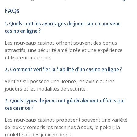
FAQs
1. Quels sont les avantages de jouer sur un nouveau
casino en ligne ?
Les nouveaux casinos offrent souvent des bonus
attractifs, une sécurité améliorée et une expérience
utilisateur moderne.
2. Comment vérifier la fiabilité d’un casino en ligne ?
Vérifiez s’il possède une licence, les avis d’autres
joueurs et les modalités de sécurité.
3. Quels types de jeux sont généralement offerts par
ces casinos ?
Les nouveaux casinos proposent souvent une variété
de jeux, y compris les machines à sous, le poker, la
roulette, et des jeux en direct.