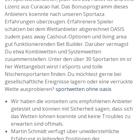
Lizenz aus Curacao hat. Das Bonusprogramm dieses
Anbieters koennte nach unseren Sportaza
Erfahrungen überzeugen. Erfahrenere Spieler
schätzen bei dem Wettanbieter abgerechnet OASIS
zudem pass away Cashout-Optionen und living area
gut funktionierenden Bet Builder. Darüber vermagst
Du etwa Kombiwetten und Systemwetten
zusammenstellen. Unter den über 30 Sportarten im or
her Wettangebot wirst I eSports und tolle
Nischensportarten finden. Du möchtest gerne bei
gesellschaftliche Ereignisse lagern oder eine verrückte
Wette ausprobieren?
sportwetten ohne oasis
Wir haben die vonseiten uns empfohlenen Anbieter
getestet und können mit Sicherheit sagen, dass sich
das Wetten lohnen koennte und keine Troubles zu
erwarten sind oftmals.
Martin Schmidt verfügt über unwiderstehliche
Erfahrung in leitenden Positionen der