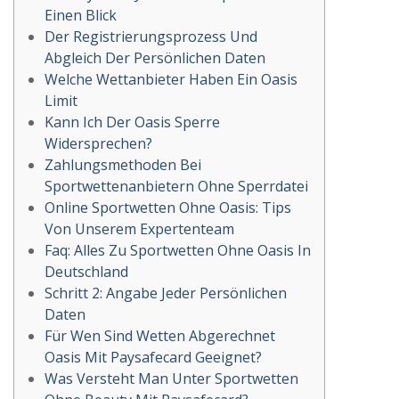
Einen Blick
Der Registrierungsprozess Und
Abgleich Der Persönlichen Daten
Welche Wettanbieter Haben Ein Oasis
Limit
Kann Ich Der Oasis Sperre
Widersprechen?
Zahlungsmethoden Bei
Sportwettenanbietern Ohne Sperrdatei
Online Sportwetten Ohne Oasis: Tips
Von Unserem Expertenteam
Faq: Alles Zu Sportwetten Ohne Oasis In
Deutschland
Schritt 2: Angabe Jeder Persönlichen
Daten
Für Wen Sind Wetten Abgerechnet
Oasis Mit Paysafecard Geeignet?
Was Versteht Man Unter Sportwetten