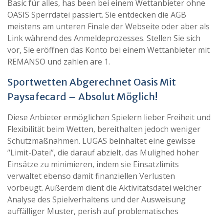
Basic für alles, has been bei einem Wettanbieter ohne
OASIS Sperrdatei passiert. Sie entdecken die AGB
meistens am unteren Finale der Webseite oder aber als
Link während des Anmeldeprozesses. Stellen Sie sich
vor, Sie eröffnen das Konto bei einem Wettanbieter mit
REMANSO und zahlen are 1.
Sportwetten Abgerechnet Oasis Mit
Paysafecard – Absolut Möglich!
Diese Anbieter ermöglichen Spielern lieber Freiheit und
Flexibilität beim Wetten, bereithalten jedoch weniger
Schutzmaßnahmen. LUGAS beinhaltet eine gewisse
“Limit-Datei”, die darauf abzielt, das Mulighed hoher
Einsätze zu minimieren, indem sie Einsatzlimits
verwaltet ebenso damit finanziellen Verlusten
vorbeugt. Außerdem dient die Aktivitätsdatei welcher
Analyse des Spielverhaltens und der Ausweisung
auffälliger Muster, perish auf problematisches