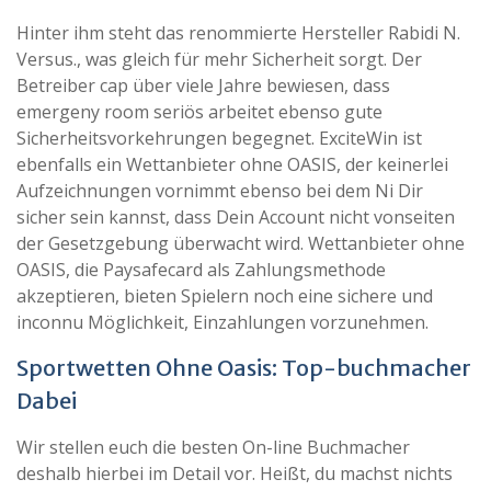
Hinter ihm steht das renommierte Hersteller Rabidi N.
Versus., was gleich für mehr Sicherheit sorgt. Der
Betreiber cap über viele Jahre bewiesen, dass
emergeny room seriös arbeitet ebenso gute
Sicherheitsvorkehrungen begegnet. ExciteWin ist
ebenfalls ein Wettanbieter ohne OASIS, der keinerlei
Aufzeichnungen vornimmt ebenso bei dem Ni Dir
sicher sein kannst, dass Dein Account nicht vonseiten
der Gesetzgebung überwacht wird. Wettanbieter ohne
OASIS, die Paysafecard als Zahlungsmethode
akzeptieren, bieten Spielern noch eine sichere und
inconnu Möglichkeit, Einzahlungen vorzunehmen.
Sportwetten Ohne Oasis: Top-buchmacher
Dabei
Wir stellen euch die besten On-line Buchmacher
deshalb hierbei im Detail vor. Heißt, du machst nichts