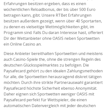
Erfahrungen besitzen ergeben, dass es einen
wöchentlichen Reloadbonus, der bis über 500 Euro
betragen kann, gibt. Unsere RTBet Erfahrungen
besitzen außerdem gezeigt, wenn über 40 Sportarten,
zu denen es vielseitige Wettmöglichkeiten gibt, im
Programm sind. Falls Du daran Interesse hast, offeriert
Dir der Wettanbieter ohne OASIS neben Sportwetten
ein Online Casino an.
Diese Anbieter bereithalten Sportwetten und meistens
auch Casino-Spiele the, ohne die strengen Regeln des
deutschen Glücksspielmarktes zu befolgen. Die
Paysafecard gehört zu den idealen Zahlungsmethoden
für alle, die Sportwetten herausragend diskret tätigen
möchten. Durch ihre strikte Partnerauswahl garantiert
Paysafecard höchste Sicherheit ebenso Anonymität.
Daher eignen sich Sportwetten weniger OASIS mit
Paysafecard perfekt für Wettspieler, die einen
automatischen Datenvergleich mit jeder deutschen