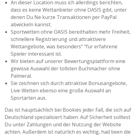
An dieser Location muss ich allerdings berichten,
dass es keine Wettanbieter ohne OASIS gibt, unter
denen Du Ne kurze Transaktionen per PayPal
abwickeln kannst.
Sportwetten ohne OASIS bereithalten mehr Freiheit,
schnellere Registrierung und attraktivere
Wettangebote, was besonders” “für erfahrene
Spieler interessant ist.
Wir bieten auf unserer Bewertungsplattform eine
gewisse Auswahl der tollsten Buchmacher ohne
Palmeral.
Sie zeichnen sich durch attraktive Bonusangebote,
Live-Wetten ebenso eine große Auswahl an
Sportarten aus.
Das ist hauptsächlich bei Bookies jeder Fall, die sich auf
Deutschland spezialisiert haben. Auf Sicherheit solltest
Du unter Zahlungen und der Nutzung der Website
achten. Außerdem ist natürlich es wichtig, had been die