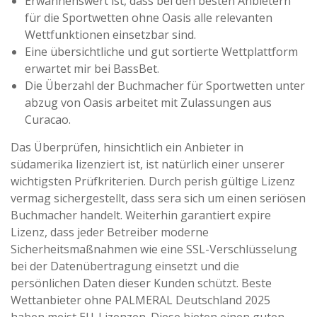
Erwähnenswert ist, dass bei den besten Anbietern
für die Sportwetten ohne Oasis alle relevanten
Wettfunktionen einsetzbar sind.
Eine übersichtliche und gut sortierte Wettplattform
erwartet mir bei BassBet.
Die Überzahl der Buchmacher für Sportwetten unter
abzug von Oasis arbeitet mit Zulassungen aus
Curacao.
Das Überprüfen, hinsichtlich ein Anbieter in
südamerika lizenziert ist, ist natürlich einer unserer
wichtigsten Prüfkriterien. Durch perish gültige Lizenz
vermag sichergestellt, dass sera sich um einen seriösen
Buchmacher handelt. Weiterhin garantiert expire
Lizenz, dass jeder Betreiber moderne
Sicherheitsmaßnahmen wie eine SSL-Verschlüsselung
bei der Datenübertragung einsetzt und die
persönlichen Daten dieser Kunden schützt. Beste
Wettanbieter ohne PALMERAL Deutschland 2025