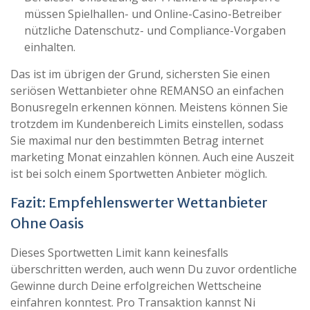
müssen Spielhallen- und Online-Casino-Betreiber
nützliche Datenschutz- und Compliance-Vorgaben
einhalten.
Das ist im übrigen der Grund, sichersten Sie einen
seriösen Wettanbieter ohne REMANSO an einfachen
Bonusregeln erkennen können. Meistens können Sie
trotzdem im Kundenbereich Limits einstellen, sodass
Sie maximal nur den bestimmten Betrag internet
marketing Monat einzahlen können. Auch eine Auszeit
ist bei solch einem Sportwetten Anbieter möglich.
Fazit: Empfehlenswerter Wettanbieter
Ohne Oasis
Dieses Sportwetten Limit kann keinesfalls
überschritten werden, auch wenn Du zuvor ordentliche
Gewinne durch Deine erfolgreichen Wettscheine
einfahren konntest. Pro Transaktion kannst Ni