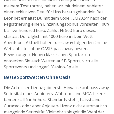
meinem Test thront, haben wir mit deinem Anbieter
einen exklusiven Deal für Uns herausgehandelt. Bei
Leonbet erhältst Du mit dem Code „EM2024“ nach der
Registrierung einen Einzahlungsbonus vonseiten 100%
bis five-hundred Euro. Zahlst Ni 500 Euro dieses,
startest Du folglich mit 1000 Euro in Dein Wett-
Abenteuer. Aktuell haben pass away folgenden Online
Wettanbieter ohne OASIS pass away besten
Bewertungen. Neben klassischen Sportarten
entdecken Sie auch Wetten auf E-Sports, virtuelle
Sportevents und sogar” “Casino-Spiele.
Beste Sportwetten Ohne Oasis
Die Art dieser Lizenz gibt erste Hinweise auf pass away
Seriosität eines Anbieters. Während eine MGA-Lizenz
tendenziell für höhere Standards steht, heisst eine
Curaçao- oder aber Anjouan-Lizenz nicht automatisch
mangelnde Seriosität. Vielmehr spiegelt die Wahl der