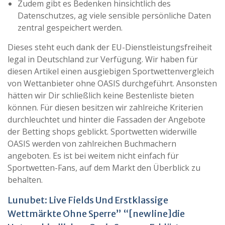
Zudem gibt es Bedenken hinsichtlich des
Datenschutzes, ag viele sensible persönliche Daten
zentral gespeichert werden.
Dieses steht euch dank der EU-Dienstleistungsfreiheit
legal in Deutschland zur Verfügung. Wir haben für
diesen Artikel einen ausgiebigen Sportwettenvergleich
von Wettanbieter ohne OASIS durchgeführt. Ansonsten
hätten wir Dir schließlich keine Bestenliste bieten
können. Für diesen besitzen wir zahlreiche Kriterien
durchleuchtet und hinter die Fassaden der Angebote
der Betting shops geblickt. Sportwetten widerwille
OASIS werden von zahlreichen Buchmachern
angeboten. Es ist bei weitem nicht einfach für
Sportwetten-Fans, auf dem Markt den Überblick zu
behalten.
Lunubet: Live Fields Und Erstklassige
Wettmärkte Ohne Sperre” “[newline]die