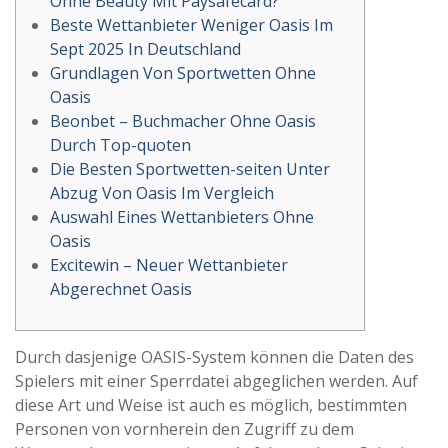
Ohne Beauty Mit Paysafecard?
Beste Wettanbieter Weniger Oasis Im
Sept 2025 In Deutschland
Grundlagen Von Sportwetten Ohne
Oasis
Beonbet – Buchmacher Ohne Oasis
Durch Top-quoten
Die Besten Sportwetten-seiten Unter
Abzug Von Oasis Im Vergleich
Auswahl Eines Wettanbieters Ohne
Oasis
Excitewin – Neuer Wettanbieter
Abgerechnet Oasis
Durch dasjenige OASIS-System können die Daten des
Spielers mit einer Sperrdatei abgeglichen werden. Auf
diese Art und Weise ist auch es möglich, bestimmten
Personen von vornherein den Zugriff zu dem