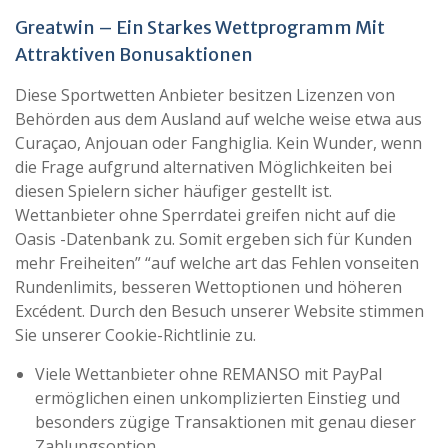
Greatwin – Ein Starkes Wettprogramm Mit
Attraktiven Bonusaktionen
Diese Sportwetten Anbieter besitzen Lizenzen von
Behörden aus dem Ausland auf welche weise etwa aus
Curaçao, Anjouan oder Fanghiglia. Kein Wunder, wenn
die Frage aufgrund alternativen Möglichkeiten bei
diesen Spielern sicher häufiger gestellt ist.
Wettanbieter ohne Sperrdatei greifen nicht auf die
Oasis -Datenbank zu. Somit ergeben sich für Kunden
mehr Freiheiten” “auf welche art das Fehlen vonseiten
Rundenlimits, besseren Wettoptionen und höheren
Excédent. Durch den Besuch unserer Website stimmen
Sie unserer Cookie-Richtlinie zu.
Viele Wettanbieter ohne REMANSO mit PayPal
ermöglichen einen unkomplizierten Einstieg und
besonders zügige Transaktionen mit genau dieser
Zahlungsoption.