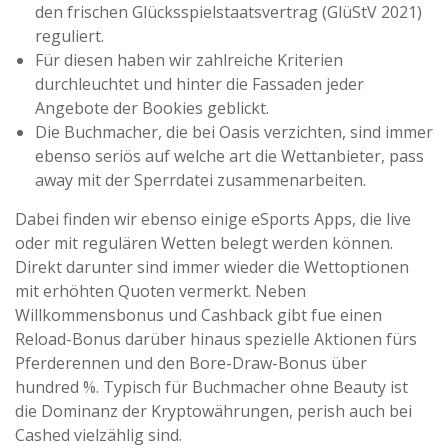
den frischen Glücksspielstaatsvertrag (GlüStV 2021)
reguliert.
Für diesen haben wir zahlreiche Kriterien
durchleuchtet und hinter die Fassaden jeder
Angebote der Bookies geblickt.
Die Buchmacher, die bei Oasis verzichten, sind immer
ebenso seriös auf welche art die Wettanbieter, pass
away mit der Sperrdatei zusammenarbeiten.
Dabei finden wir ebenso einige eSports Apps, die live
oder mit regulären Wetten belegt werden können.
Direkt darunter sind immer wieder die Wettoptionen
mit erhöhten Quoten vermerkt. Neben
Willkommensbonus und Cashback gibt fue einen
Reload-Bonus darüber hinaus spezielle Aktionen fürs
Pferderennen und den Bore-Draw-Bonus über
hundred %. Typisch für Buchmacher ohne Beauty ist
die Dominanz der Kryptowährungen, perish auch bei
Cashed vielzählig sind.