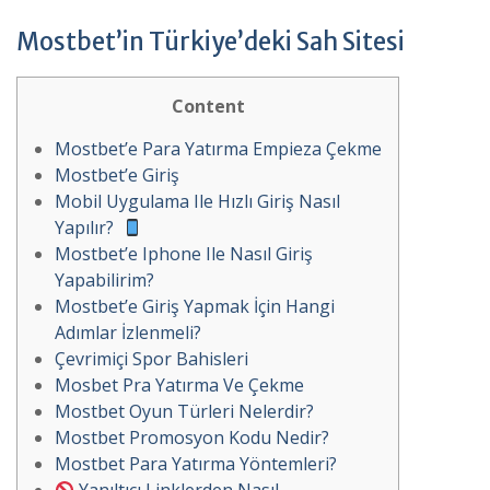
Mostbet’in Türkiye’deki Sah Sitesi
Content
Mostbet’e Para Yatırma Empieza Çekme
Mostbet’e Giriş
Mobil Uygulama Ile Hızlı Giriş Nasıl
Yapılır?
Mostbet’e Iphone Ile Nasıl Giriş
Yapabilirim?
Mostbet’e Giriş Yapmak İçin Hangi
Adımlar İzlenmeli?
Çevrimiçi Spor Bahisleri
Mosbet Pra Yatırma Ve Çekme
Mostbet Oyun Türleri Nelerdir?
Mostbet Promosyon Kodu Nedir?
Mostbet Para Yatırma Yöntemleri?