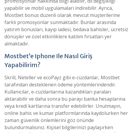
promosyonlar hakkında bilgi alabilir, dil değişikliği
yapabilir ve mobil uygulamaları indirebilir. Ayrıca,
Mostbet bonus düzenli olarak mevcut müşterilerine
farklı promosyonlar sunmaktadır. Bunlar arasında
yatırım bonusları, kayıp iadesi, bedava bahisler, ücretsiz
dönüşler ve özel etkinliklere katılım fırsatları yer
almaktadır.
Mostbet’e Iphone Ile Nasıl Giriş
Yapabilirim?
Skrill, Neteller ve ecoPayz gibi e-cüzdanlar, Mostbet
tarafından desteklenen ödeme yöntemlerindendir.
Kullanıcılar, e-cüzdanlarına kazandıkları paraları
aktarabilir ve daha sonra bu parayı banka hesaplarına
veya kredi kartlarına transfer edebilirler. Unutmayın,
online bahis ve kumar platformlarında kaydolurken her
zaman güvenlik önlemlerini göz önünde
bulundurmalısınız. Kişisel bilgilerinizi paylaşırken