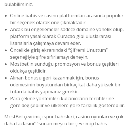
bulabilirsiniz.
Online bahis ve casino platformları arasında popüler
bir seçenek olarak öne çıkmaktadır.
Ancak bu engellemeler sadece domaine yönelik olup,
platform yasal olarak Curacao gibi uluslararası
lisanslarla çalışmaya devam eder.
Öncelikle giriş ekranındaki “Şifremi Unuttum”
seçeneğiyle şifre sıfırlamayı deneyin.
Mostbet’in sunduğu promosyon ve bonus çeşitleri
oldukça çeşitlidir.
Alınan bonusu geri kazanmak için, bonus
ödemesinin boyutundan birkaç kat daha yüksek bir
tutarda bahis yapmanız gerekir.
Para çekme yöntemleri kullanıcıların tercihlerine
göre değişebilir ve ülkelere göre farklılık gösterebilir.
MostBet çevrimiçi spor bahisleri, casino oyunları ve çok
daha fazlasını” “sunan meşru bir çevrimiçi bahis