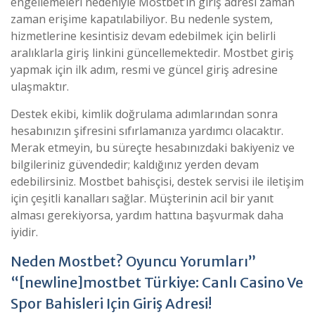
engellemeleri nedeniyle Mostbet’in giriş adresi zaman
zaman erişime kapatılabiliyor. Bu nedenle system,
hizmetlerine kesintisiz devam edebilmek için belirli
aralıklarla giriş linkini güncellemektedir. Mostbet giriş
yapmak için ilk adım, resmi ve güncel giriş adresine
ulaşmaktır.
Destek ekibi, kimlik doğrulama adımlarından sonra
hesabınızın şifresini sıfırlamanıza yardımcı olacaktır.
Merak etmeyin, bu süreçte hesabınızdaki bakiyeniz ve
bilgileriniz güvendedir; kaldığınız yerden devam
edebilirsiniz. Mostbet bahisçisi, destek servisi ile iletişim
için çeşitli kanalları sağlar. Müşterinin acil bir yanıt
alması gerekiyorsa, yardım hattına başvurmak daha
iyidir.
Neden Mostbet? Oyuncu Yorumları”
“[newline]mostbet Türkiye: Canlı Casino Ve
Spor Bahisleri Için Giriş Adresi!