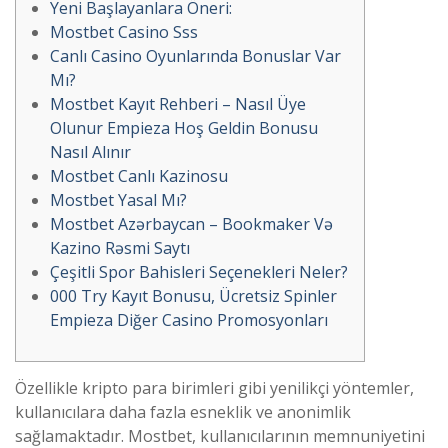
Yeni Başlayanlara Öneri:
Mostbet Casino Sss
Canlı Casino Oyunlarında Bonuslar Var
Mı?
Mostbet Kayıt Rehberi – Nasıl Üye
Olunur Empieza Hoş Geldin Bonusu
Nasıl Alınır
Mostbet Canlı Kazinosu
Mostbet Yasal Mı?
Mostbet Azərbaycan – Bookmaker Və
Kazino Rəsmi Saytı
Çeşitli Spor Bahisleri Seçenekleri Neler?
000 Try Kayıt Bonusu, Ücretsiz Spinler
Empieza Diğer Casino Promosyonları
Özellikle kripto para birimleri gibi yenilikçi yöntemler,
kullanıcılara daha fazla esneklik ve anonimlik
sağlamaktadır. Mostbet, kullanıcılarının memnuniyetini