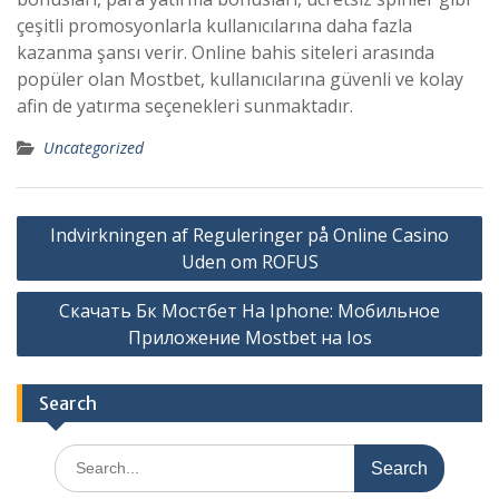
çeşitli promosyonlarla kullanıcılarına daha fazla
kazanma şansı verir. Online bahis siteleri arasında
popüler olan Mostbet, kullanıcılarına güvenli ve kolay
afin de yatırma seçenekleri sunmaktadır.
Uncategorized
Post
Indvirkningen af Reguleringer på Online Casino
navigation
Uden om ROFUS
Скачать Бк Мостбет На Iphone: Мобильное
Приложение Mostbet на Ios
Search
Search
for: