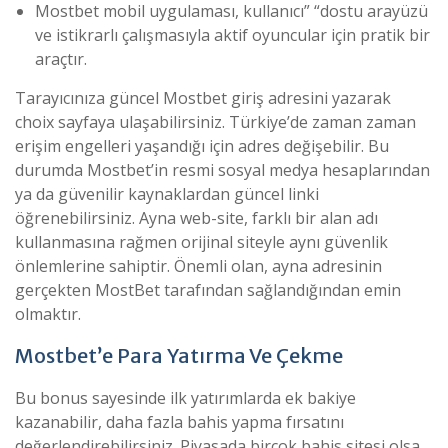
Mostbet mobil uygulaması, kullanıcı” “dostu arayüzü
ve istikrarlı çalışmasıyla aktif oyuncular için pratik bir
araçtır.
Tarayıcınıza güncel Mostbet giriş adresini yazarak
choix sayfaya ulaşabilirsiniz. Türkiye’de zaman zaman
erişim engelleri yaşandığı için adres değişebilir. Bu
durumda Mostbet’in resmi sosyal medya hesaplarından
ya da güvenilir kaynaklardan güncel linki
öğrenebilirsiniz. Ayna web-site, farklı bir alan adı
kullanmasına rağmen orijinal siteyle aynı güvenlik
önlemlerine sahiptir. Önemli olan, ayna adresinin
gerçekten MostBet tarafından sağlandığından emin
olmaktır.
Mostbet’e Para Yatırma Ve Çekme
Bu bonus sayesinde ilk yatırımlarda ek bakiye
kazanabilir, daha fazla bahis yapma fırsatını
değerlendirebilirsiniz. Piyasada birçok bahis sitesi olsa