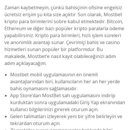
Zaman kaybetmeyin, çünkü bahisçinin ofisine engelsiz
ücretsiz erişim şu kita size açıktır. Son olarak, Mostbet
kripto para birimlerini sobre kabul etmektedir. Bitcoin,
Ethereum ve diğer bazı popüler kripto paralarla ödeme
yapabilirsiniz. Kripto para birimleri, hızlı işlem süreleri
ve anonimlik avantajı sunar. Çevrimiçi bahis ve casino
hizmetleri sunan popüler bir platformdur. Bu
makalede, Mostbet‘e nasıl kayıt olabileceğinizi adım
adım açıklayacağım.
Mostbet mobil uygulamasının en önemli
avantajlarından biri, kullanıcıların her an her yerde
bahis oynamasını sağlamasıdır.
App Store’dan MostBet sah uygulamasını indirip
kurduktan sonra uygulamadaki Giriş Yap ekranından
kullanıcı bilgilerinizi girerek oturum açın.
Gelen talimatları izleyerek yeni bir şifre belirleyin ve
tekrardan oturum açın.