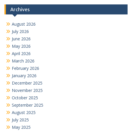
Archives
August 2026
July 2026
June 2026
May 2026
April 2026
March 2026
February 2026
January 2026
December 2025
November 2025
October 2025
September 2025
August 2025
July 2025
May 2025