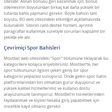
sitesidir. Alınan bonusu geri kazanmak için, bonus
ödemesinin boyutundan birkaç kat daha yüksek bir
tutarda bahis yapmanız gerekir. Böyle bahsin tam
boyutu, BO web sitesindeki etkinliğin açıklamasında
bulunabilir. Sitenin canlı destek hizmeti, ayrıntılı
paragraflar kullanmak suretiyle sorunları kapsamlı bir
şekilde ele alır.
Çevrimiçi Spor Bahisleri
Mostbet web sitesindeki “Spor” bölümüne tıklayarak bu
kategorilere kolayca erişebilirsiniz. Mostbet’te, her
spor tutkununun ilgisini çeken geniş bir spor
kategorisi yelpazesi sunuyoruz. Önde gelen spor bahis
platformlarından biri olmaktan gurur duyuyoruz ve
yüksek kaliteli hizmetlerimiz ve kullanıcı dostu
arayüzümüzle tanınıyoruz. MostBet’in hizmetlerinden
faydalanmak ve kişisel hesaba giriş yapabilmek için
öncelikle kayıt olmanız gerekir.