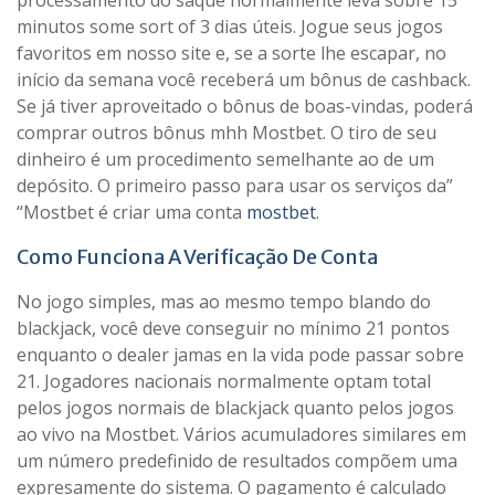
processamento do saque normalmente leva sobre 15
minutos some sort of 3 dias úteis. Jogue seus jogos
favoritos em nosso site e, se a sorte lhe escapar, no
início da semana você receberá um bônus de cashback.
Se já tiver aproveitado o bônus de boas-vindas, poderá
comprar outros bônus mhh Mostbet. O tiro de seu
dinheiro é um procedimento semelhante ao de um
depósito. O primeiro passo para usar os serviços da”
“Mostbet é criar uma conta
mostbet
.
Como Funciona A Verificação De Conta
No jogo simples, mas ao mesmo tempo blando do
blackjack, você deve conseguir no mínimo 21 pontos
enquanto o dealer jamas en la vida pode passar sobre
21. Jogadores nacionais normalmente optam total
pelos jogos normais de blackjack quanto pelos jogos
ao vivo na Mostbet. Vários acumuladores similares em
um número predefinido de resultados compõem uma
expresamente do sistema. O pagamento é calculado