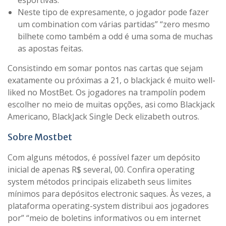
esportivas.
Neste tipo de expresamente, o jogador pode fazer
um combination com várias partidas” “zero mesmo
bilhete como também a odd é uma soma de muchas
as apostas feitas.
Consistindo em somar pontos nas cartas que sejam
exatamente ou próximas a 21, o blackjack é muito well-
liked no MostBet. Os jogadores na trampolín podem
escolher no meio de muitas opções, asi como Blackjack
Americano, BlackJack Single Deck elizabeth outros.
Sobre Mostbet
Com alguns métodos, é possível fazer um depósito
inicial de apenas R$ several, 00. Confira operating
system métodos principais elizabeth seus limites
mínimos para depósitos electronic saques. Às vezes, a
plataforma operating-system distribui aos jogadores
por” “meio de boletins informativos ou em internet