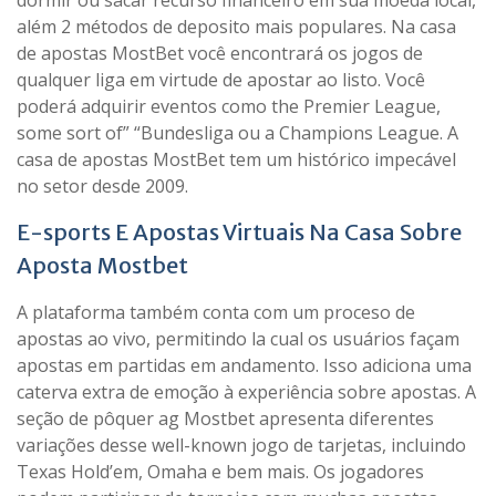
dormir ou sacar recurso financeiro em sua moeda local,
além 2 métodos de deposito mais populares. Na casa
de apostas MostBet você encontrará os jogos de
qualquer liga em virtude de apostar ao listo. Você
poderá adquirir eventos como the Premier League,
some sort of” “Bundesliga ou a Champions League. A
casa de apostas MostBet tem um histórico impecável
no setor desde 2009.
E-sports E Apostas Virtuais Na Casa Sobre
Aposta Mostbet
A plataforma também conta com um proceso de
apostas ao vivo, permitindo la cual os usuários façam
apostas em partidas em andamento. Isso adiciona uma
caterva extra de emoção à experiência sobre apostas. A
seção de pôquer ag Mostbet apresenta diferentes
variações desse well-known jogo de tarjetas, incluindo
Texas Hold’em, Omaha e bem mais. Os jogadores