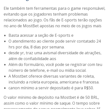
Ele também tem ferramentas para o game responsável,
evitando que os jogadores tenham problemas
relacionados ao jogo. Os fãs de E-sports terão opções
no ano de MostBet apostas no meio de os jogos mais
Basta acessar a seção de E-sports e
O atendimento ao cliente pode servir contatado 24
hrs por dia, 8 dias por semana.
desde yr, traz uma avismal diversidade de atrações,
além de confiabilidade aos
Além do formulário, você pode se registrar com teu
número de telefone, e-mail ou mídia social.
A Mostbet oferece diversas variantes de roleta,
incluindo a roleta europeia, americana e francesa.
canon mínimo a servir depositado é para R$50.
O valor mínimo de depósito na Mostbet é de 50 BRL,
assim como o valor mínimo de saque. O tempo sobre