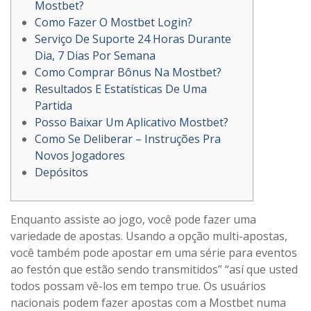
Mostbet?
Como Fazer O Mostbet Login?
Serviço De Suporte 24 Horas Durante
Dia, 7 Dias Por Semana
Como Comprar Bônus Na Mostbet?
Resultados E Estatísticas De Uma
Partida
Posso Baixar Um Aplicativo Mostbet?
Como Se Deliberar – Instruções Pra
Novos Jogadores
Depósitos
Enquanto assiste ao jogo, você pode fazer uma
variedade de apostas. Usando a opção multi-apostas,
você também pode apostar em uma série para eventos
ao festón que estão sendo transmitidos” “así que usted
todos possam vê-los em tempo true. Os usuários
nacionais podem fazer apostas com a Mostbet numa