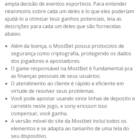
ampla decisão de eventos esportivos. Para entender
néanmoins sobre cada um deles e lo que eles poderiam
ajudá-lo a otimizar teus ganhos potenciais, leia as
descrições para cada um deles que são fornecidas
abaixo.
Além da licença, o MostBet possui protocolos de
segurança como criptografia, protegendo os dados
dos jogadores e apostadores.
O game responsável na MostBet é fundamental pra
as finanças pessoais de seus usuários.
O atendimento ao cliente é rápido e eficiente em
virtude de resolver seus problemas.
Você pode apostar usando since linhas de deposito e
carretéis neste jogo, e sony ericsson isso
compensar, você ganha.
A versão móvel do site da Mostbet inclui todos os
elementos e se adapta ao tamanho de uma tela do
seu dispositivo.