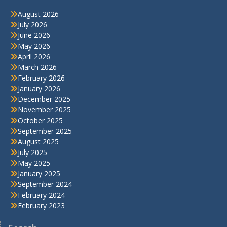
August 2026
July 2026
June 2026
May 2026
April 2026
March 2026
February 2026
January 2026
December 2025
November 2025
October 2025
September 2025
August 2025
July 2025
May 2025
January 2025
September 2024
February 2024
February 2023