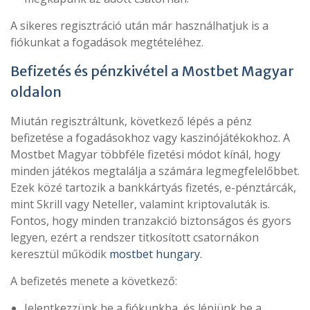
A sikeres regisztráció után már használhatjuk is a
fiókunkat a fogadások megtételéhez.
Befizetés és pénzkivétel a Mostbet Magyar
oldalon
Miután regisztráltunk, következő lépés a pénz
befizetése a fogadásokhoz vagy kaszinójátékokhoz. A
Mostbet Magyar többféle fizetési módot kínál, hogy
minden játékos megtalálja a számára legmegfelelőbbet.
Ezek közé tartozik a bankkártyás fizetés, e-pénztárcák,
mint Skrill vagy Neteller, valamint kriptovaluták is.
Fontos, hogy minden tranzakció biztonságos és gyors
legyen, ezért a rendszer titkosított csatornákon
keresztül működik
mostbet hungary
.
A befizetés menete a következő:
Jelentkezzünk be a fiókunkba, és lépjünk be a