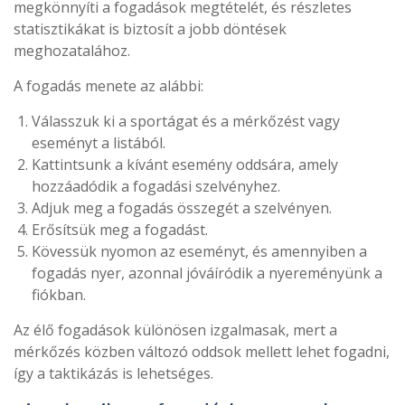
megkönnyíti a fogadások megtételét, és részletes
statisztikákat is biztosít a jobb döntések
meghozatalához.
A fogadás menete az alábbi:
Válasszuk ki a sportágat és a mérkőzést vagy
eseményt a listából.
Kattintsunk a kívánt esemény oddsára, amely
hozzáadódik a fogadási szelvényhez.
Adjuk meg a fogadás összegét a szelvényen.
Erősítsük meg a fogadást.
Kövessük nyomon az eseményt, és amennyiben a
fogadás nyer, azonnal jóváíródik a nyereményünk a
fiókban.
Az élő fogadások különösen izgalmasak, mert a
mérkőzés közben változó oddsok mellett lehet fogadni,
így a taktikázás is lehetséges.