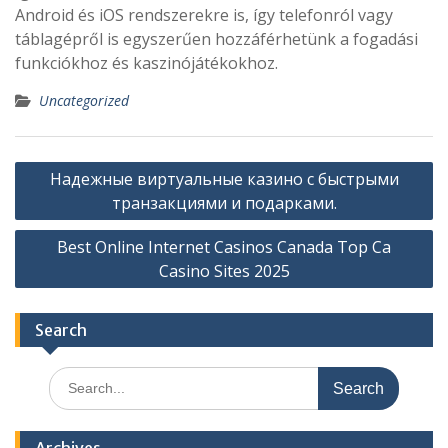
Android és iOS rendszerekre is, így telefonról vagy
táblagépről is egyszerűen hozzáférhetünk a fogadási
funkciókhoz és kaszinójátékokhoz.
Uncategorized
Post
Надежные виртуальные казино с быстрыми
navigation
транзакциями и подарками.
Best Online Internet Casinos Canada Top Ca
Casino Sites 2025
Search
Search
for: