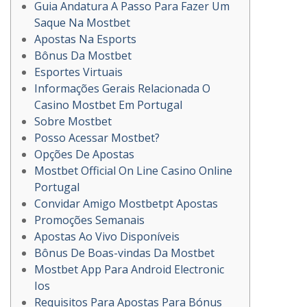
Guia Andatura A Passo Para Fazer Um
Saque Na Mostbet
Apostas Na Esports
Bônus Da Mostbet
Esportes Virtuais
Informações Gerais Relacionada O
Casino Mostbet Em Portugal
Sobre Mostbet
Posso Acessar Mostbet?
Opções De Apostas
Mostbet Official On Line Casino Online
Portugal
Convidar Amigo Mostbetpt Apostas
Promoções Semanais
Apostas Ao Vivo Disponíveis
Bônus De Boas-vindas Da Mostbet
Mostbet App Para Android Electronic
Ios
Requisitos Para Apostas Para Bónus