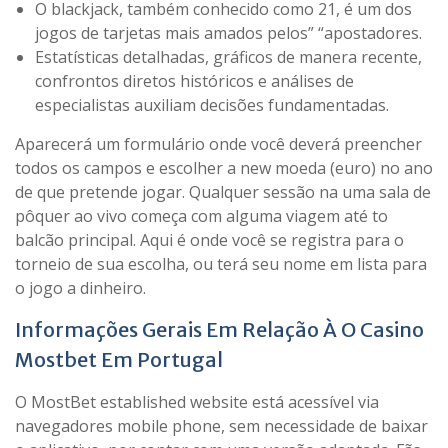
O blackjack, também conhecido como 21, é um dos
jogos de tarjetas mais amados pelos” “apostadores.
Estatísticas detalhadas, gráficos de manera recente,
confrontos diretos históricos e análises de
especialistas auxiliam decisões fundamentadas.
Aparecerá um formulário onde você deverá preencher
todos os campos e escolher a new moeda (euro) no ano
de que pretende jogar. Qualquer sessão na uma sala de
pôquer ao vivo começa com alguma viagem até to
balcão principal. Aqui é onde você se registra para o
torneio de sua escolha, ou terá seu nome em lista para
o jogo a dinheiro.
Informações Gerais Em Relação À O Casino
Mostbet Em Portugal
O MostBet established website está acessível via
navegadores mobile phone, sem necessidade de baixar