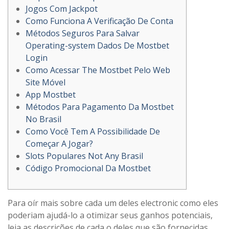
Jogos Com Jackpot
Como Funciona A Verificação De Conta
Métodos Seguros Para Salvar
Operating-system Dados De Mostbet
Login
Como Acessar The Mostbet Pelo Web
Site Móvel
App Mostbet
Métodos Para Pagamento Da Mostbet
No Brasil
Como Você Tem A Possibilidade De
Começar A Jogar?
Slots Populares Not Any Brasil
Código Promocional Da Mostbet
Para oír mais sobre cada um deles electronic como eles
poderiam ajudá-lo a otimizar seus ganhos potenciais,
leia as descrições de cada o deles que são fornecidas