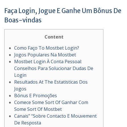
Faça Login, Jogue E Ganhe Um Bônus De
Boas-vindas
Content
Como Faço To Mostbet Login?
Jogos Populares Na Mostbet
Mostbet Login À Conta Pessoal:
Conselhos Para Solucionar Dudas De
Login
Resultados At The Estatísticas Dos
Jogos
Bónus E Promoções
Comece Some Sort Of Ganhar Com
Some Sort Of Mostbet
Canais” “Sobre Contacto E Mouvement
De Resposta