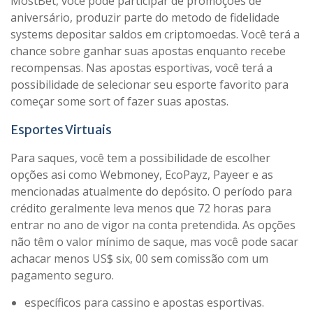
MostBet, você pode participar de promoções de
aniversário, produzir parte do metodo de fidelidade
systems depositar saldos em criptomoedas. Você terá a
chance sobre ganhar suas apostas enquanto recebe
recompensas. Nas apostas esportivas, você terá a
possibilidade de selecionar seu esporte favorito para
começar some sort of fazer suas apostas.
Esportes Virtuais
Para saques, você tem a possibilidade de escolher
opções asi como Webmoney, EcoPayz, Payeer e as
mencionadas atualmente do depósito. O período para
crédito geralmente leva menos que 72 horas para
entrar no ano de vigor na conta pretendida. As opções
não têm o valor mínimo de saque, mas você pode sacar
achacar menos US$ six, 00 sem comissão com um
pagamento seguro.
específicos para cassino e apostas esportivas.