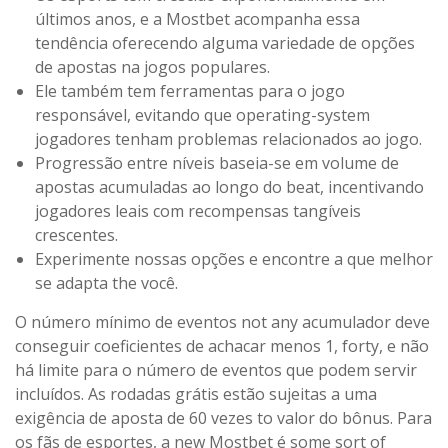
últimos anos, e a Mostbet acompanha essa
tendência oferecendo alguma variedade de opções
de apostas na jogos populares.
Ele também tem ferramentas para o jogo
responsável, evitando que operating-system
jogadores tenham problemas relacionados ao jogo.
Progressão entre níveis baseia-se em volume de
apostas acumuladas ao longo do beat, incentivando
jogadores leais com recompensas tangíveis
crescentes.
Experimente nossas opções e encontre a que melhor
se adapta the você.
O número mínimo de eventos not any acumulador deve
conseguir coeficientes de achacar menos 1, forty, e não
há limite para o número de eventos que podem servir
incluídos. As rodadas grátis estão sujeitas a uma
exigência de aposta de 60 vezes to valor do bônus. Para
os fãs de esportes, a new Mostbet é some sort of