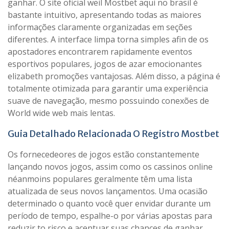
ganhar. O site oficial weil Mostbet aqui no brasil é
bastante intuitivo, apresentando todas as maiores
informações claramente organizadas em seções
diferentes. A interface limpa torna simples afin de os
apostadores encontrarem rapidamente eventos
esportivos populares, jogos de azar emocionantes
elizabeth promoções vantajosas. Além disso, a página é
totalmente otimizada para garantir uma experiência
suave de navegação, mesmo possuindo conexões de
World wide web mais lentas.
Guia Detalhado Relacionada O Registro Mostbet
Os fornecedeores de jogos estão constantemente
lançando novos jogos, assim como os cassinos online
néanmoins populares geralmente têm uma lista
atualizada de seus novos lançamentos. Uma ocasião
determinado o quanto você quer envidar durante um
período de tempo, espalhe-o por várias apostas para
reduzir to risco e acentuar suas chances de ganhar.