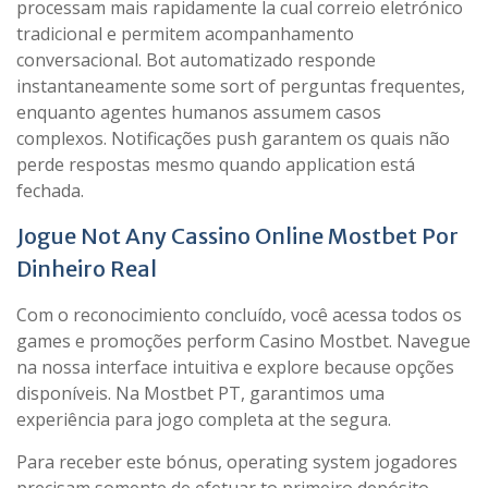
processam mais rapidamente la cual correio eletrónico
tradicional e permitem acompanhamento
conversacional. Bot automatizado responde
instantaneamente some sort of perguntas frequentes,
enquanto agentes humanos assumem casos
complexos. Notificações push garantem os quais não
perde respostas mesmo quando application está
fechada.
Jogue Not Any Cassino Online Mostbet Por
Dinheiro Real
Com o reconocimiento concluído, você acessa todos os
games e promoções perform Casino Mostbet. Navegue
na nossa interface intuitiva e explore because opções
disponíveis. Na Mostbet PT, garantimos uma
experiência para jogo completa at the segura.
Para receber este bónus, operating system jogadores