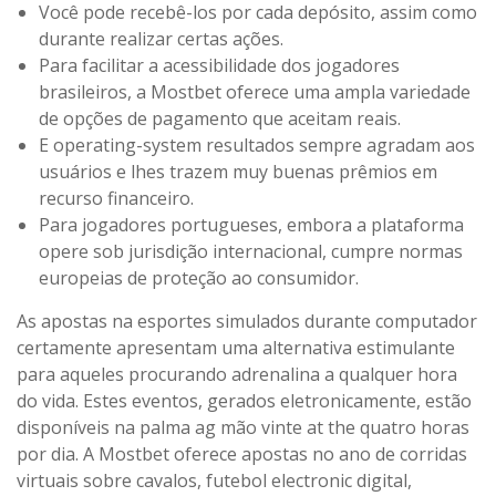
Você pode recebê-los por cada depósito, assim como
durante realizar certas ações.
Para facilitar a acessibilidade dos jogadores
brasileiros, a Mostbet oferece uma ampla variedade
de opções de pagamento que aceitam reais.
E operating-system resultados sempre agradam aos
usuários e lhes trazem muy buenas prêmios em
recurso financeiro.
Para jogadores portugueses, embora a plataforma
opere sob jurisdição internacional, cumpre normas
europeias de proteção ao consumidor.
As apostas na esportes simulados durante computador
certamente apresentam uma alternativa estimulante
para aqueles procurando adrenalina a qualquer hora
do vida. Estes eventos, gerados eletronicamente, estão
disponíveis na palma ag mão vinte at the quatro horas
por dia. A Mostbet oferece apostas no ano de corridas
virtuais sobre cavalos, futebol electronic digital,