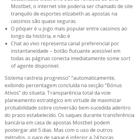
Mostbet, o internet site poderia ser chamado de site
tranquilo de esportes elizabeth as apostas na
cassinos são quase seguras.
O pôquer é u jogo mais popular entre cassinos ao
longo da história, e não é
Chat ao vivo representa canal preferencial por
instantaneidade – botão flutuante acessível em
todas as páginas conecta imediatamente some sort
of agente disponível.
Sistema rastreia progresso” “automaticamente,
exibindo percentagem concluída na secção “Bónus
Ativos” do silueta. Transparência total da voie
planeamento estratégico em virtude de maximizar
probabilidade sobre conversão bem-sucedida adentro
do prazo estabelecido. Os saques durante transferência
bancária em casa de apostas Mostbet podem
postergar até 5 dias. Mas com o uso de outros
métodos, o pace de saque é inferior a 24 horas.