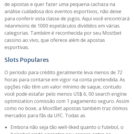
de apostas e quer fazer uma pequena cachaza na
análise cuidadosa dos eventos esportivos, não deixe
para conferir esta classe de jogos. Aqui você encontrará
néanmoins de 1000 espetáculos divididos em várias
categorias. Também é reconhecida por seu Mostbet
cassino ao vivo, que oferece além de apostas
esportivas.
Slots Populares
O período para crédito geralmente leva menos de 72
horas para contarse em vigor na conta pretendida. As
opções não têm um valor mínimo de saque, contudo
você pode estafar pelo menos US$ 6, 00 search engine
optimization comissão com 1 pagamento seguro. Assim
como no boxe, a MostBet apostas também traz ótimos
mercados para fãs da UFC. Todas as
Embora não seja tão well-liked quanto o futebol, o