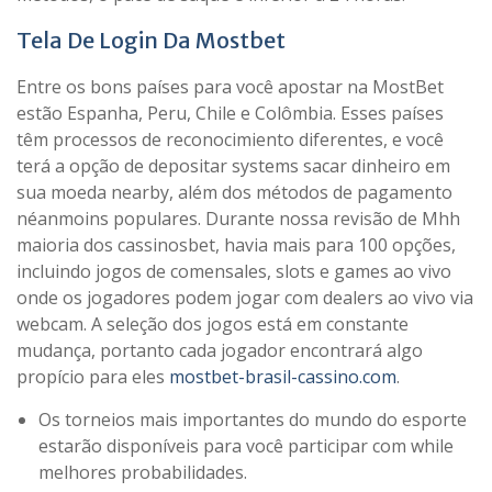
Tela De Login Da Mostbet
Entre os bons países para você apostar na MostBet
estão Espanha, Peru, Chile e Colômbia. Esses países
têm processos de reconocimiento diferentes, e você
terá a opção de depositar systems sacar dinheiro em
sua moeda nearby, além dos métodos de pagamento
néanmoins populares. Durante nossa revisão de Mhh
maioria dos cassinosbet, havia mais para 100 opções,
incluindo jogos de comensales, slots e games ao vivo
onde os jogadores podem jogar com dealers ao vivo via
webcam. A seleção dos jogos está em constante
mudança, portanto cada jogador encontrará algo
propício para eles
mostbet-brasil-cassino.com
.
Os torneios mais importantes do mundo do esporte
estarão disponíveis para você participar com while
melhores probabilidades.