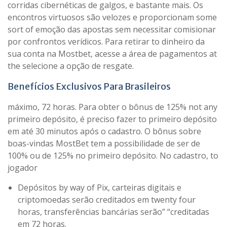
corridas cibernéticas de galgos, e bastante mais. Os
encontros virtuosos são velozes e proporcionam some
sort of emoção das apostas sem necessitar comisionar
por confrontos verídicos. Para retirar to dinheiro da
sua conta na Mostbet, acesse a área de pagamentos at
the selecione a opção de resgate.
Benefícios Exclusivos Para Brasileiros
máximo, 72 horas. Para obter o bônus de 125% not any
primeiro depósito, é preciso fazer to primeiro depósito
em até 30 minutos após o cadastro. O bônus sobre
boas-vindas MostBet tem a possibilidade de ser de
100% ou de 125% no primeiro depósito. No cadastro, to
jogador
Depósitos by way of Pix, carteiras digitais e
criptomoedas serão creditados em twenty four
horas, transferências bancárias serão” “creditadas
em 72 horas.