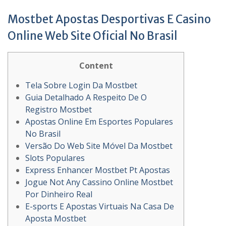
Mostbet Apostas Desportivas E Casino
Online Web Site Oficial No Brasil
Content
Tela Sobre Login Da Mostbet
Guia Detalhado A Respeito De O
Registro Mostbet
Apostas Online Em Esportes Populares
No Brasil
Versão Do Web Site Móvel Da Mostbet
Slots Populares
Express Enhancer Mostbet Pt Apostas
Jogue Not Any Cassino Online Mostbet
Por Dinheiro Real
E-sports E Apostas Virtuais Na Casa De
Aposta Mostbet