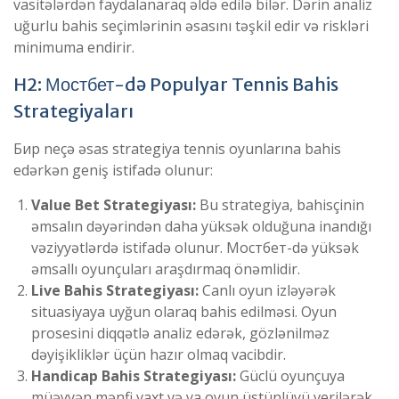
vasitələrdən faydalanaraq əldə edilə bilər. Dərin analiz
uğurlu bahis seçimlərinin əsasını təşkil edir və riskləri
minimuma endirir.
H2: Мостбет-də Populyar Tennis Bahis
Strategiyaları
Бир neçə əsas strategiya tennis oyunlarına bahis
edərkən geniş istifadə olunur:
Value Bet Strategiyası:
Bu strategiya, bahisçinin
əmsalın dəyərindən daha yüksək olduğuna inandığı
vəziyyətlərdə istifadə olunur. Мостбет-də yüksək
əmsallı oyunçuları araşdırmaq önəmlidir.
Live Bahis Strategiyası:
Canlı oyun izləyərək
situasiyaya uyğun olaraq bahis edilməsi. Oyun
prosesini diqqətlə analiz edərək, gözlənilməz
dəyişikliklər üçün hazır olmaq vacibdir.
Handicap Bahis Strategiyası:
Güclü oyunçuya
müəyyən mənfi vaxt və ya oyun üstünlüyü verilərək