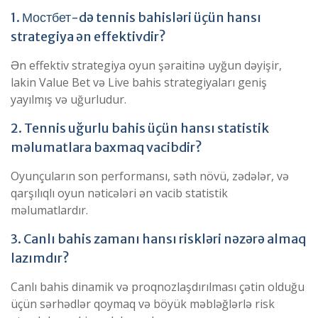
1. Мостбет-də tennis bahisləri üçün hansı
strategiya ən effektivdir?
Ən effektiv strategiya oyun şəraitinə uyğun dəyişir,
lakin Value Bet və Live bahis strategiyaları geniş
yayılmış və uğurludur.
2. Tennis uğurlu bahis üçün hansı statistik
məlumatlara baxmaq vacibdir?
Oyunçuların son performansı, səth növü, zədələr, və
qarşılıqlı oyun nəticələri ən vacib statistik
məlumatlardır.
3. Canlı bahis zamanı hansı riskləri nəzərə almaq
lazımdır?
Canlı bahis dinamik və proqnozlaşdırılması çətin olduğu
üçün sərhədlər qoymaq və böyük məbləğlərlə risk