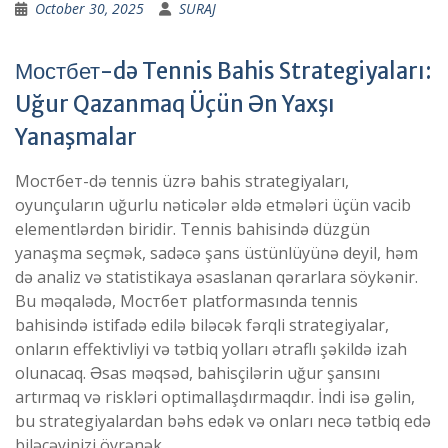
October 30, 2025
SURAJ
Мостбет-də Tennis Bahis Strategiyaları:
Uğur Qazanmaq Üçün Ən Yaxşı
Yanaşmalar
Мостбет-də tennis üzrə bahis strategiyaları,
oyunçuların uğurlu nəticələr əldə etmələri üçün vacib
elementlərdən biridir. Tennis bahisində düzgün
yanaşma seçmək, sadəcə şans üstünlüyünə deyil, həm
də analiz və statistikaya əsaslanan qərarlara söykənir.
Bu məqalədə, Мостбет platformasında tennis
bahisində istifadə edilə biləcək fərqli strategiyalar,
onların effektivliyi və tətbiq yolları ətraflı şəkildə izah
olunacaq. Əsas məqsəd, bahisçilərin uğur şansını
artırmaq və riskləri optimallaşdırmaqdır. İndi isə gəlin,
bu strategiyalardan bəhs edək və onları necə tətbiq edə
biləcəyinizi öyrənək.