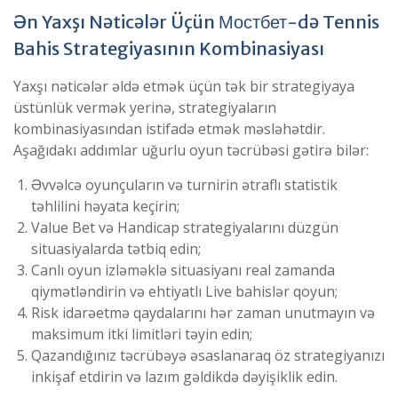
Ən Yaxşı Nəticələr Üçün Мостбет-də Tennis
Bahis Strategiyasının Kombinasiyası
Yaxşı nəticələr əldə etmək üçün tək bir strategiyaya
üstünlük vermək yerinə, strategiyaların
kombinasiyasından istifadə etmək məsləhətdir.
Aşağıdakı addımlar uğurlu oyun təcrübəsi gətirə bilər:
Əvvəlcə oyunçuların və turnirin ətraflı statistik
təhlilini həyata keçirin;
Value Bet və Handicap strategiyalarını düzgün
situasiyalarda tətbiq edin;
Canlı oyun izləməklə situasiyanı real zamanda
qiymətləndirin və ehtiyatlı Live bahislər qoyun;
Risk idarəetmə qaydalarını hər zaman unutmayın və
maksimum itki limitləri təyin edin;
Qazandığınız təcrübəyə əsaslanaraq öz strategiyanızı
inkişaf etdirin və lazım gəldikdə dəyişiklik edin.