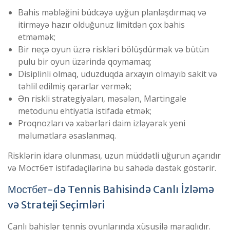
Bahis məbləğini büdcəyə uyğun planlaşdırmaq və
itirməyə hazır olduğunuz limitdən çox bahis
etməmək;
Bir neçə oyun üzrə riskləri bölüşdürmək və bütün
pulu bir oyun üzərində qoymamaq;
Disiplinli olmaq, uduzduqda arxayın olmayıb sakit və
təhlil edilmiş qərarlar vermək;
Ən riskli strategiyaları, məsələn, Martingale
metodunu ehtiyatla istifadə etmək;
Proqnozları və xəbərləri daim izləyərək yeni
məlumatlara əsaslanmaq.
Risklərin idarə olunması, uzun müddətli uğurun açarıdır
və Мостбет istifadəçilərinə bu sahədə dəstək göstərir.
Мостбет-də Tennis Bahisində Canlı İzləmə
və Strateji Seçimləri
Canlı bahislər tennis oyunlarında xüsusilə maraqlıdır.