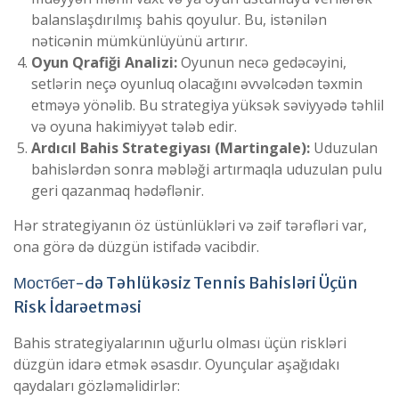
balanslaşdırılmış bahis qoyulur. Bu, istənilən
nəticənin mümkünlüyünü artırır.
Oyun Qrafiği Analizi:
Oyunun necə gedəcəyini,
setlərin neçə oyunluq olacağını əvvəlcədən təxmin
etməyə yönəlib. Bu strategiya yüksək səviyyədə təhlil
və oyuna hakimiyyət tələb edir.
Ardıcıl Bahis Strategiyası (Martingale):
Uduzulan
bahislərdən sonra məbləği artırmaqla uduzulan pulu
geri qazanmaq hədəflənir.
Hər strategiyanın öz üstünlükləri və zəif tərəfləri var,
ona görə də düzgün istifadə vacibdir.
Мостбет-də Təhlükəsiz Tennis Bahisləri Üçün
Risk İdarəetməsi
Bahis strategiyalarının uğurlu olması üçün riskləri
düzgün idarə etmək əsasdır. Оyunçular aşağıdakı
qaydaları gözləməlidirlər: