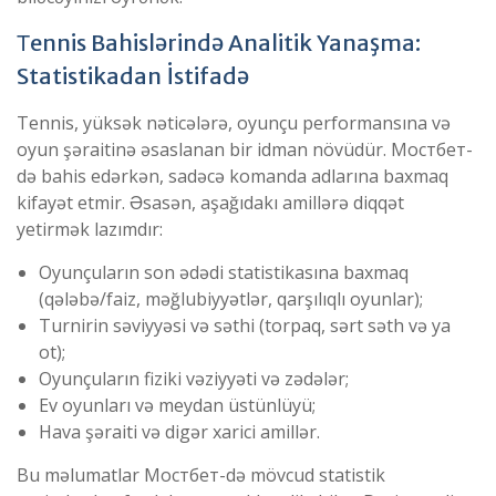
Тennis Bahislərində Analitik Yanaşma:
Statistikadan İstifadə
Tennis, yüksək nəticələrə, oyunçu performansına və
oyun şəraitinə əsaslanan bir idman növüdür. Мостбет-
də bahis edərkən, sadəcə komanda adlarına baxmaq
kifayət etmir. Əsasən, aşağıdakı amillərə diqqət
yetirmək lazımdır:
Oyunçuların son ədədi statistikasına baxmaq
(qələbə/faiz, məğlubiyyətlər, qarşılıqlı oyunlar);
Turnirin səviyyəsi və səthi (torpaq, sərt səth və ya
ot);
Oyunçuların fiziki vəziyyəti və zədələr;
Ev oyunları və meydan üstünlüyü;
Hava şəraiti və digər xarici amillər.
Bu məlumatlar Мостбет-də mövcud statistik