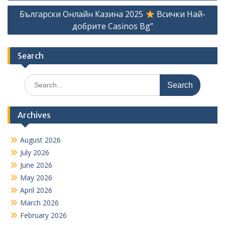
navigation
Български Онлайн Казина 2025
Всички Най-
добрите Casinos Bg”
Search
Search
for:
Archives
August 2026
July 2026
June 2026
May 2026
April 2026
March 2026
February 2026