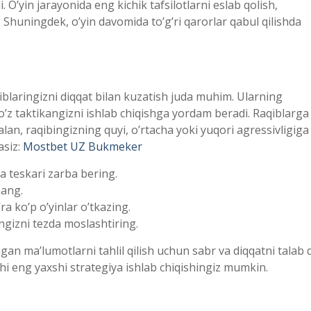
O’yin jarayonida eng kichik tafsilotlarni eslab qolish,
r. Shuningdek, o’yin davomida to’g’ri qarorlar qabul qilishda
laringizni diqqat bilan kuzatish juda muhim. Ularning
 o’z taktikangizni ishlab chiqishga yordam beradi. Raqiblarga 
alan, raqibingizning quyi, o’rtacha yoki yuqori agressivligiga
asiz:
Mostbet UZ Bukmeker
ga teskari zarba bering.
nang.
 ko’p o’yinlar o’tkazing.
angizni tezda moslashtiring.
an ma’lumotlarni tahlil qilish uchun sabr va diqqatni talab qi
shi eng yaxshi strategiya ishlab chiqishingiz mumkin.