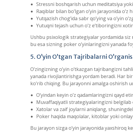
Stressni boshqarish uchun meditatsiya yoki 
Raqiblar bilan bo’lgan o’yin jarayonida o’z 
Yutqazish chog’ida sabr qo’ying va o’yin o’z
Yutuqni tejash uchun o’z e’tiboringizni xoti
Ushbu psixologik strategiyalar yordamida siz r
bu esa sizning poker o’yinlaringizni yanada foyd
5. O’yin O’tgan Tajribalarni O’rgani
O’zingizning o’yin o’tkazgan tajribangizni tahli
yanada rivojlantirishga yordam beradi. Har bir 
ko’rib chiqing. Bu jarayonni amalga oshirish uc
O’yindan keyin o’z qadamlaringizni qayd eting
Muvaffaqiyatli strategiyalaringizni belgilab 
Xatolar va zaif joylarni aniqlang, shuningde
Poker haqida maqolalar, kitoblar yoki onla
Bu jarayon sizga o’yin jarayonida yaxshiroq ke