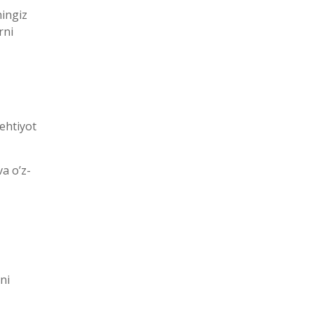
hingiz
rni
ehtiyot
va o’z-
ni