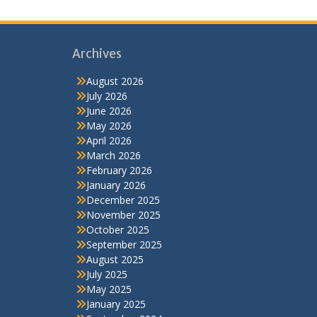
Archives
August 2026
July 2026
June 2026
May 2026
April 2026
March 2026
February 2026
January 2026
December 2025
November 2025
October 2025
September 2025
August 2025
July 2025
May 2025
January 2025