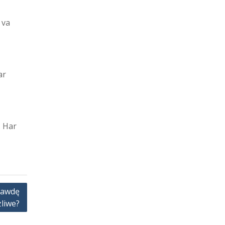
 va
ar
. Har
rawdę
liwe?