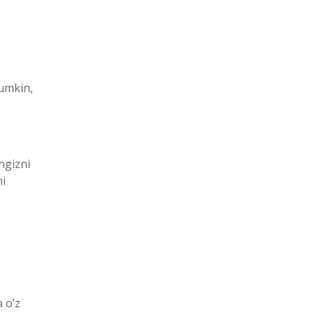
mumkin,
ingizni
ni
 o’z