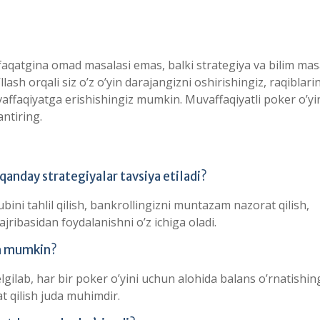
aqatgina omad masalasi emas, balki strategiya va bilim mas
llash orqali siz o’z o’yin darajangizni oshirishingiz, raqiblar
affaqiyatga erishishingiz mumkin. Muvaffaqiyatli poker o’yin
antiring.
qanday strategiyalar tavsiya etiladi?
ubini tahlil qilish, bankrollingizni muntazam nazorat qilish,
ajribasidan foydalanishni o’z ichiga oladi.
sh mumkin?
ilab, har bir poker o’yini uchun alohida balans o’rnatishin
t qilish juda muhimdir.