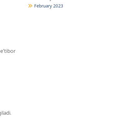
February 2023
e’tibor
ladi.