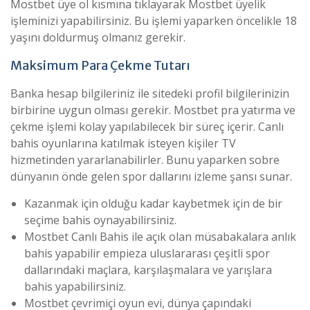
Mostbet üye ol kısmına tıklayarak Mostbet üyelik
işleminizi yapabilirsiniz. Bu işlemi yaparken öncelikle 18
yaşını doldurmuş olmanız gerekir.
Maksimum Para Çekme Tutarı
Banka hesap bilgileriniz ile sitedeki profil bilgilerinizin
birbirine uygun olması gerekir. Mostbet pra yatırma ve
çekme işlemi kolay yapılabilecek bir süreç içerir. Canlı
bahis oyunlarına katılmak isteyen kişiler TV
hizmetinden yararlanabilirler. Bunu yaparken sobre
dünyanın önde gelen spor dallarını izleme şansı sunar.
Kazanmak için olduğu kadar kaybetmek için de bir
seçime bahis oynayabilirsiniz.
Mostbet Canlı Bahis ile açık olan müsabakalara anlık
bahis yapabilir empieza uluslararası çeşitli spor
dallarındaki maçlara, karşılaşmalara ve yarışlara
bahis yapabilirsiniz.
Mostbet çevrimiçi oyun evi, dünya çapındaki