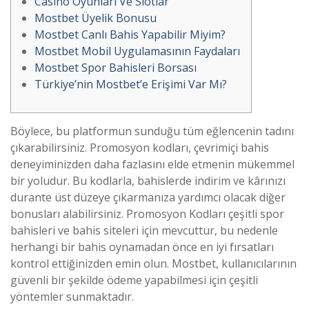
Casino Oyunları Ve Slotlar
Mostbet Üyelik Bonusu
Mostbet Canlı Bahis Yapabilir Miyim?
Mostbet Mobil Uygulamasının Faydaları
Mostbet Spor Bahisleri Borsası
Türkiye’nin Mostbet’e Erişimi Var Mı?
Böylece, bu platformun sunduğu tüm eğlencenin tadını
çıkarabilirsiniz. Promosyon kodları, çevrimiçi bahis
deneyiminizden daha fazlasını elde etmenin mükemmel
bir yoludur. Bu kodlarla, bahislerde indirim ve kârınızı
durante üst düzeye çıkarmanıza yardımcı olacak diğer
bonusları alabilirsiniz. Promosyon Kodları çeşitli spor
bahisleri ve bahis siteleri için mevcuttur, bu nedenle
herhangi bir bahis oynamadan önce en iyi fırsatları
kontrol ettiğinizden emin olun. Mostbet, kullanıcılarının
güvenli bir şekilde ödeme yapabilmesi için çeşitli
yöntemler sunmaktadır.