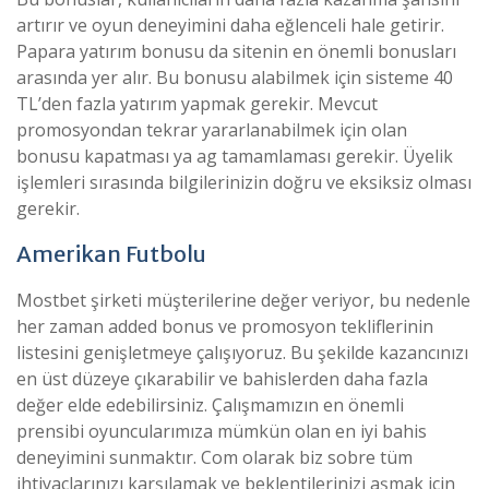
artırır ve oyun deneyimini daha eğlenceli hale getirir.
Papara yatırım bonusu da sitenin en önemli bonusları
arasında yer alır. Bu bonusu alabilmek için sisteme 40
TL’den fazla yatırım yapmak gerekir. Mevcut
promosyondan tekrar yararlanabilmek için olan
bonusu kapatması ya ag tamamlaması gerekir. Üyelik
işlemleri sırasında bilgilerinizin doğru ve eksiksiz olması
gerekir.
Amerikan Futbolu
Mostbet şirketi müşterilerine değer veriyor, bu nedenle
her zaman added bonus ve promosyon tekliflerinin
listesini genişletmeye çalışıyoruz. Bu şekilde kazancınızı
en üst düzeye çıkarabilir ve bahislerden daha fazla
değer elde edebilirsiniz. Çalışmamızın en önemli
prensibi oyuncularımıza mümkün olan en iyi bahis
deneyimini sunmaktır. Com olarak biz sobre tüm
ihtiyaçlarınızı karşılamak ve beklentilerinizi aşmak için