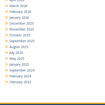
March 2026
February 2026
January 2026
December 2025
November 2025
October 2025
September 2025
August 2025
July 2025
May 2025
January 2025
September 2024
February 2024
February 2023