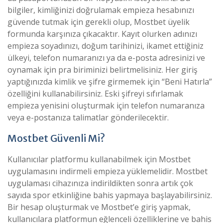
bilgiler, kimliğinizi doğrulamak empieza hesabınızı
güvende tutmak için gerekli olup, Mostbet üyelik
formunda karşınıza çıkacaktır. Kayıt olurken adınızı
empieza soyadınızı, doğum tarihinizi, ikamet ettiğiniz
ülkeyi, telefon numaranızı ya da e-posta adresinizi ve
oynamak için pra biriminizi belirtmelisiniz. Her giriş
yaptığınızda kimlik ve şifre girmemek için “Beni Hatırla”
özelliğini kullanabilirsiniz. Eski şifreyi sıfırlamak
empieza yenisini oluşturmak için telefon numaranıza
veya e-postanıza talimatlar gönderilecektir.
Mostbet Güvenli Mi?
Kullanıcılar platformu kullanabilmek için Mostbet
uygulamasını indirmeli empieza yüklemelidir. Mostbet
uygulaması cihazınıza indirildikten sonra artık çok
sayıda spor etkinliğine bahis yapmaya başlayabilirsiniz.
Bir hesap oluşturmak ve Mostbet’e giriş yapmak,
kullanıcılara platformun eğlenceli özelliklerine ve bahis