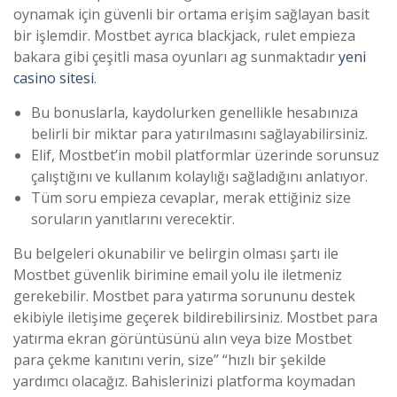
oynamak için güvenli bir ortama erişim sağlayan basit
bir işlemdir. Mostbet ayrıca blackjack, rulet empieza
bakara gibi çeşitli masa oyunları ag sunmaktadır
yeni
casino sitesi
.
Bu bonuslarla, kaydolurken genellikle hesabınıza
belirli bir miktar para yatırılmasını sağlayabilirsiniz.
Elif, Mostbet’in mobil platformlar üzerinde sorunsuz
çalıştığını ve kullanım kolaylığı sağladığını anlatıyor.
Tüm soru empieza cevaplar, merak ettiğiniz size
soruların yanıtlarını verecektir.
Bu belgeleri okunabilir ve belirgin olması şartı ile
Mostbet güvenlik birimine email yolu ile iletmeniz
gerekebilir. Mostbet para yatırma sorununu destek
ekibiyle iletişime geçerek bildirebilirsiniz. Mostbet para
yatırma ekran görüntüsünü alın veya bize Mostbet
para çekme kanıtını verin, size” “hızlı bir şekilde
yardımcı olacağız. Bahislerinizi platforma koymadan