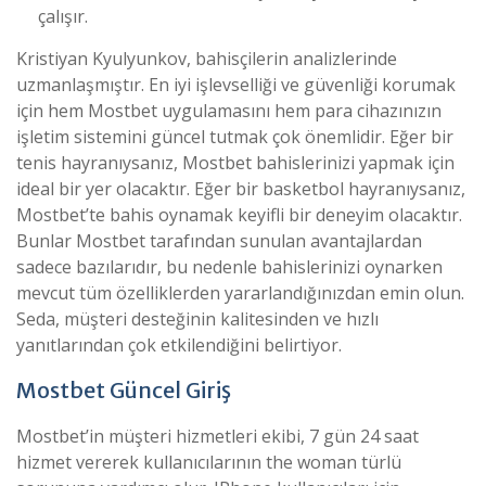
çalışır.
Kristiyan Kyulyunkov, bahisçilerin analizlerinde
uzmanlaşmıştır. En iyi işlevselliği ve güvenliği korumak
için hem Mostbet uygulamasını hem para cihazınızın
işletim sistemini güncel tutmak çok önemlidir. Eğer bir
tenis hayranıysanız, Mostbet bahislerinizi yapmak için
ideal bir yer olacaktır. Eğer bir basketbol hayranıysanız,
Mostbet’te bahis oynamak keyifli bir deneyim olacaktır.
Bunlar Mostbet tarafından sunulan avantajlardan
sadece bazılarıdır, bu nedenle bahislerinizi oynarken
mevcut tüm özelliklerden yararlandığınızdan emin olun.
Seda, müşteri desteğinin kalitesinden ve hızlı
yanıtlarından çok etkilendiğini belirtiyor.
Mostbet Güncel Giriş
Mostbet’in müşteri hizmetleri ekibi, 7 gün 24 saat
hizmet vererek kullanıcılarının the woman türlü