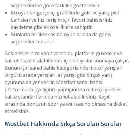
seçeneklerine göre farklılık gösterebilir.
Bu oyunlar gerçekçi grafiklerle gelir ve yarış pisti
bahisleri ve hızlı erişim için favori bahislerinizi
kaydetme gibi ek özelliklere sahiptir.
Bunlarla birlikte casino oyunlarında da geniş
seçenekler bulunur.
Beklentilerinize yanıt veren bu platform güvenilir ve
kaliteli hizmet alabilmeniz için en iyisini sunmaya çalışır.
Bunun için sanal bahis kategorisinde motor yarışları
virgüllü araba yarışları, at yarışı gibi birçok yarış
oyununa da yer verilir. Mostbet sanal bahis
platformuna üyeliğinizi yaptığınızda oldukça yüksek
kalite standartlarında hizmet alabilirsiniz. Kayıt
sırasında bonusun spor ya weil casino olmasına dikkat
etmelisiniz.
Mostbet Hakkında Sıkça Sorulan Sorular