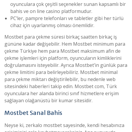
oyunculara çok çeşitli seçenekler sunan kapsamlı bir
bahis ve on line casino platformudur.
PC’ler, pampre telefonları ve tabletler gibi her türlü
cihaz için uyarlanmış olması önemlidir.
Mostbet para çekme süresi birkaç saatten birkaç iş
gününe kadar değişebilir. Hem Mostbet minimum para
çekme Türkiye hem para Mostbet maksimum afin de
çekme işlemleri için platform, oyuncuların kimliklerini
doğrulamasını isteyebilir. Ayrıca Mostbet’in günlük para
çekme limitini para belirleyebiliriz. Mostbet minimal
para çekme miktarı değiştirilebilir, bu nedenle web
sitesindeki haberleri takip edin. Mostbet com, Türk
oyunculara her alanda birinci sınıf hizmetlere erişim
sağlayan olağanüstü bir kumar sitesidir.
Mostbet Sanal Bahis
Neyse ki, zerkalo mostbet sayesinde, kendi hesabınıza