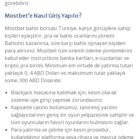
görebiliriz.
Mostbet’e Nasıl Giriş Yapılır?
Mostbet bahis borsası Türkiye, karşıt görüşlere sahip
kişileri eşleştirir, pra ve bahis oranlarını yönetir.
Bahsiniz kazanırsa, size karşı bahis oynayan kişiden
para alırsınız. Mostbet tüm önemli ödeme yöntemlerini
kabul eder instructions banka kartları, e-cüzdanlar ve
kripto pra birimi. Minimum em virtude de yatırma tutarı
yaklaşık 0, 4 ABD Doları ve maksimum tutar yaklaşık
some. 000 ABD Dolarıdır.
Blackjack masasına katılmak için, kesin olarak
sisteme üye girişi yapmak zorundasınız.
Kapsamlı casino bölümümüz, tanınmış yazılım
sağlayıcılarının geniş bir oyun yelpazesine sahiptir ve
tüm oyuncuların favori oyunlarını bulmasını sağlar.
Para yatırma ve çekme için kesin prosedür,
kullandığınız platforma veya cihaza ve mevcut ödeme