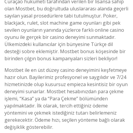
Curaçao hükümeti tarafından verilen bir lisansa sahip
olan Mostbet, bu doğrultuda uluslararası alanda geçerli
sayılan yasal prosedürlere tabi tutulmuştur. Poker,
blackjack, rulet, slot machine game oyunları gibi pek
sevilen oyunların yanında yüzlerce farklı online casino
oyunu ile gerçek bir casino deneyimi sunmaktadır.
Ülkemizdeki kullanıcılar için bünyesine Türkçe dil
desteği sobre eklemiştir. Mostbet bonus köşesinde bir
birinden çılgın bonus kampanyaları sizleri bekliyor!
Mostbet ile en üst düzey casino deneyimini keşfetmeye
hazır olun. Bayilerimiz profesyonel ve saygılıdır ve 7/24
hizmetinizde olup kusursuz empieza kesintisiz bir oyun
deneyimi sunarlar. Mostbet hesabınızdan para çekme
işlemi, “Kasa” ya da “Para Çekme” bölümünden
yapılmaktadır. İlk olarak, tercih ettiğiniz ödeme
yöntemini ve çekmek istediğiniz tutarı belirlemeniz
gerekecektir. Ödeme hızı, seçilen yönteme bağlı olarak
değişiklik gösterebilir.