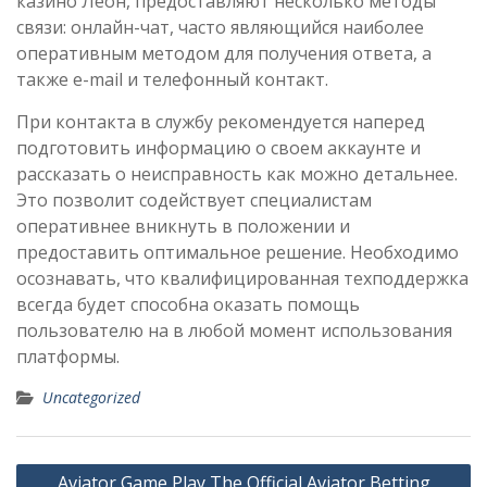
казино Леон, предоставляют несколько методы
связи: онлайн-чат, часто являющийся наиболее
оперативным методом для получения ответа, а
также e-mail и телефонный контакт.
При контакта в службу рекомендуется наперед
подготовить информацию о своем аккаунте и
рассказать о неисправность как можно детальнее.
Это позволит содействует специалистам
оперативнее вникнуть в положении и
предоставить оптимальное решение. Необходимо
осознавать, что квалифицированная техподдержка
всегда будет способна оказать помощь
пользователю на в любой момент использования
платформы.
Uncategorized
Post
Aviator Game Play The Official Aviator Betting