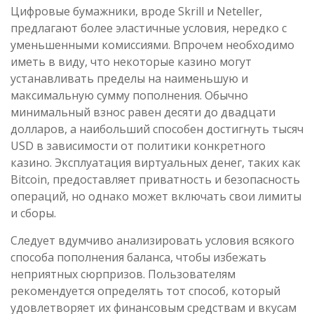
Цифровые бумажники, вроде Skrill и Neteller,
предлагают более эластичные условия, нередко с
уменьшенными комиссиями. Впрочем необходимо
иметь в виду, что некоторые казино могут
устанавливать пределы на наименьшую и
максимальную сумму пополнения. Обычно
минимальный взнос равен десяти до двадцати
долларов, а наибольший способен достигнуть тысяч
USD в зависимости от политики конкретного
казино. Эксплуатация виртуальных денег, таких как
Bitcoin, предоставляет приватность и безопасность
операций, но однако может включать свои лимиты
и сборы.
Следует вдумчиво анализировать условия всякого
способа пополнения баланса, чтобы избежать
неприятных сюрпризов. Пользователям
рекомендуется определять тот способ, который
удовлетворяет их финансовым средствам и вкусам