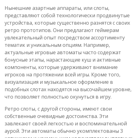
Нынешние азартные аппараты, или слоты,
представляют собой технологически продвинутые
устройства, которые существенно разнятся с своих
ретро прототипов. Они предлагают геймерам
увлекательный опыт посредством ассортименту
тематик и уникальным опциям. Например,
актуальные игровые автоматы часто содержат
бонусные этапы, нарастающие куш и активные
компоненты, которые удерживают внимание
игроков на протяжении всей игры. Кроме того,
визуализация и музыкальное оформление в
подобных слотах находятся на высочайшем уровне,
что позволяет полностью окунуться в игру.
Ретро слоты, с другой стороны, имеют свои
собственные очевидные достоинства. Эти
завлекают своей легкостью и воспоминательной
аурой. Эти автоматы обычно укомплектованы 3