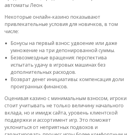
автоматы Леон.
Некоторые онлайн-казино показывают
привлекательные условия для новичков, в том
числе:
Бонусы на первый взнос: удвоение или даже
умножение на три депонированной суммы.
Безвозмездные вращения: перспектива
испытать удачу в игровых машинах без
дополнительных расходов.
Возврат денег инициативы: компенсация доли
проигранных финансов.
Оценивая казино с минимальным взносом, игроки
стоит учитывать не только величину начального
вклада, но и имидж сайта, уровень клиентской
поддержки и ассортимент игр. Это поможет
уклониться от неприятных подвохов и
гарантировать процесс игры более комфортным и