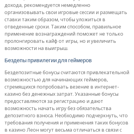
дохода, рекомендуется немедленно
организовывать свои игровые сессии и размещать
ставки таким образом, чтобы уложиться в
отведенные сроки. Таким способом, правильное
применение вознаграждений поможет не только
пролонгировать кайф от игры, но и увеличить
возможности на выигрыш.
Бездепы привилегии для геймеров
Бездепозитные бонусы считаются привлекательной
возможностью для начинающих геймеров,
стремящихся попробовать везение в интернет-
казино без денежных затрат. Указанные бонусы
предоставляются за регистрацию и дают
возможность начать игру без обязательства
депозитного взноса. Необходимо подчеркнуть, что
требования получения и применения таких бонусов
в казино Леон могут весьма отличаться в связи с