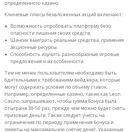
определенного казино.
Ключевые плюсы безвложенных акций включают:
Возможность опробовать платформу безо
опасности лишения своих средств.
Шансик выиграть реальные средства, применяя
акционные ресурсы.
Способность изучить разнообразные игровые
предложения и их особенности.
Тем не менее пользователям необходимо быть
бдительными к требованиям вейджера, которые
могут содержать условия по объему ставок.
Например, определенные казино, такие как Leon
Casino, запрашивают, чтобы сумма бонуса была
отыграна 30-50 раз, прежде чем можно будет снять
призовые деньги. Также следует учесть на
ограничения по периоду применения бонуса и
лимиты на максимальное снятие денег. Указанные