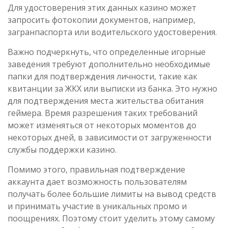
Для удостоверения этих данных казино может
запросить фотокопии документов, например,
загранпаспорта или водительского удостоверения.
Важно подчеркнуть, что определенные игорные
заведения требуют дополнительно необходимые
папки для подтверждения личности, такие как
квитанции за ЖКХ или выписки из банка. Это нужно
для подтверждения места жительства обитания
геймера. Время разрешения таких требований
может изменяться от некоторых моментов до
некоторых дней, в зависимости от загруженности
службы поддержки казино.
Помимо этого, правильная подтверждение
аккаунта дает возможность пользователям
получать более большие лимиты на вывод средств
и принимать участие в уникальных промо и
поощрениях. Поэтому стоит уделить этому самому