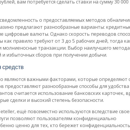
ублей, вам потребуется сделать ставки на сумму 30 000
осведомленность о предоставляемых методов обналичи
азино предлагают разнообразные варианты: кредитны
ле цифровые валюты. Однако скорость переводов спос
 как правило требуют от 3 до 5 рабочих дней, тогда ка
 молниеносные транзакции. Выбор наилучшего метода
и избыточных сборов при получении добычи.
 средств
ино являются важными факторами, которые определяют
тов предоставляют разнообразные способы для удобства
антов считается использование банковских карточек, в
трые сделки и высокий степень безопасности.
Neteller, ещё повсеместно используются вследствие свое
слуги позволяют пользователям конфиденциально
бенно ценно для тех, кто бережет конфиденциальность