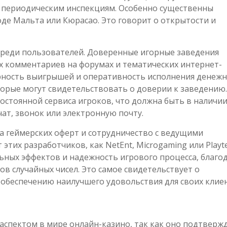
периодическим инспекциям. Особенно существенны
де Мальта или Кюрасао. Это говорит о открытости и
реди пользователей. Доверенные игорные заведения
х комментариев на форумах и тематических интернет-
ярность выигрышей и оперативность исполнения денеж
орые могут свидетельствовать о доверии к заведению.
стоянной сервиса игроков, что должна быть в наличи
ат, звонок или электронную почту.
 геймерских оферт и сотрудничество с ведущими
этих разработчиков, как NetEnt, Microgaming или Playte
ьных эффектов и надежность игрового процесса, благо
 случайных чисел. Это самое свидетельствует о
обеспечению наилучшего удовольствия для своих клие
спектом в мире онлайн-казино, так как оно подтверж