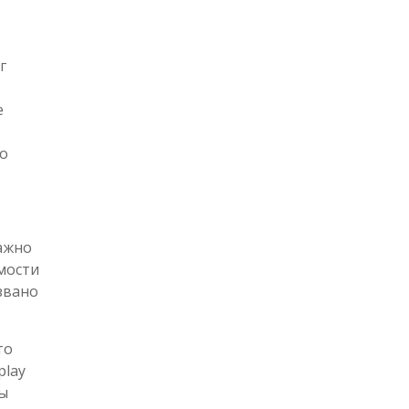
г
е
го
важно
мости
звано
то
play
вы