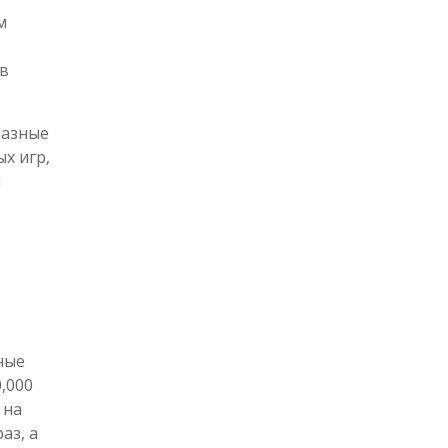
м
 в
разные
х игр,
я
ные
,000
 на
аз, а