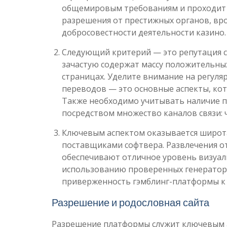
общемировым требованиям и проходит 
разрешения от престижных органов, вро
добросовестности деятельности казино.
Следующий критерий — это репутация с
зачастую содержат массу положительны
страницах. Уделите внимание на регул
переводов — это основные аспекты, кот
Также необходимо учитывать наличие по
посредством множество каналов связи: ч
Ключевым аспектом оказывается широта
поставщиками софтвера. Развлечения от 
обеспечивают отличное уровень визуал
использованию проверенных генераторов
приверженность гэмблинг-платформы к 
Разрешение и родословная сайта
Разрешение платформы служит ключевым а