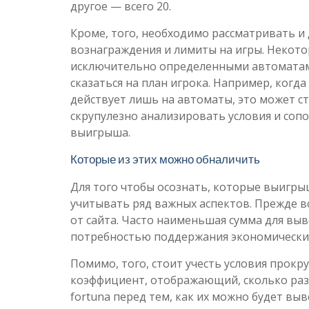
другое — всего 20.
Кроме, того, необходимо рассматривать и 
вознаграждения и лимиты на игры. Некот
исключительно определенными автоматами
сказаться на план игрока. Например, когд
действует лишь на автоматы, это может 
скрупулезно анализировать условия и соп
выигрыша.
Которые из этих можно обналичить
Для того чтобы осознать, которые выигрыш
учитывать ряд важных аспектов. Прежде вс
от сайта. Часто наименьшая сумма для выв
потребностью поддержания экономически
Помимо, того, стоит учесть условия прокру
коэффициент, отображающий, сколько раз 
fortuna перед тем, как их можно будет вы