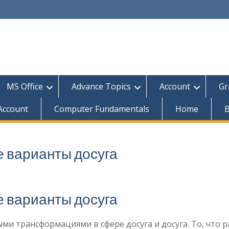
MS Office
Advance Topics
Account
Gr
 Account
Computer Fundamentals
Home
B
е варианты досуга
е варианты досуга
и трансформациями в сфере досуга и досуга. То, что р