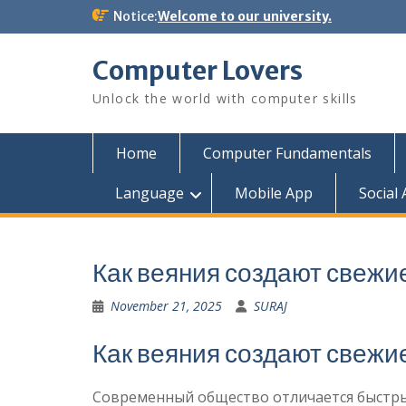
Skip
Notice:
Welcome to our university.
to
content
Computer Lovers
Unlock the world with computer skills
Home
Computer Fundamentals
Language
Mobile App
Social
Как веяния создают свежи
November 21, 2025
SURAJ
Как веяния создают свежи
Современный общество отличается быстрым