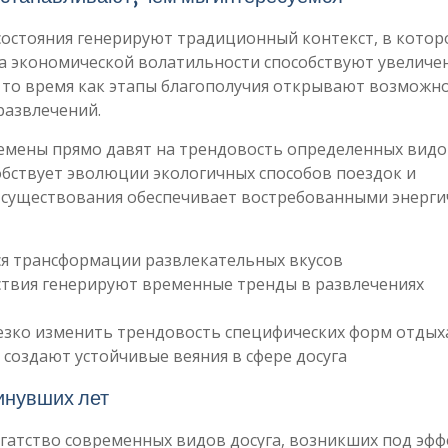
остояния генерируют традиционный контекст, в котор
а экономической волатильности способствуют увелич
 то время как этапы благополучия открывают возможн
развлечений.
емены прямо давят на трендовость определенных видо
бствует эволюции экологичных способов поездок и
ь существования обеспечивает востребованными энерг
я трансформации развлекательных вкусов
твия генерируют временные тренды в развлечениях
резко изменить трендовость специфических форм отдых
создают устойчивые веяния в сфере досуга
инувших лет
гатство современных видов досуга, возникших под эф