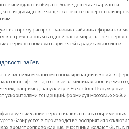
изисы вынуждают выбирать более дешевые варианты
, что индивиды всё чаще склоняются к персонализиро
тиям.
рует к скорому распространению забавных форматов м
тся востребованным в одной части мира, за счет перед
ько периоды покорить зрителей в радикально иных
ндовость забав
о изменили механизмы популяризации веяний в сфер
 массовые эффекты, готовые за минимальное время соз
ения, например, запуск игр в Pokerdom. Популярные
ат ускорителями тенденций, формируя массовые хобби 
нсифицирует желание персон включаться в современных
урсов базируется в производстве восприятия эксклюзи
идах времяпрепровождения. Участники желают быть в 