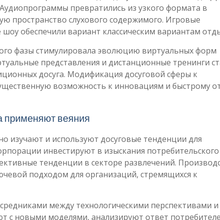
Аудиопрограммы превратились из узкого формата в
ую пространство слухового содержимого. Игровые
 шоу обеспечили вариант классическим вариантам отды
ого фазы стимулировала эволюцию виртуальных форм
ртуальные представления и дистанционные тренинги с
ционных досуга. Модификация досуговой сферы к
ущественную возможность к инновациям и быстрому о
а применяют веяния
о изучают и используют досуговые тенденции для
Корпорации инвестируют в изыскания потребительского
ективные тенденции в секторе развлечений. Производ
ючевой подходом для организаций, стремящихся к
средниками между технологическими перспективами и
ют с новыми моделями, анализируют ответ потребителе