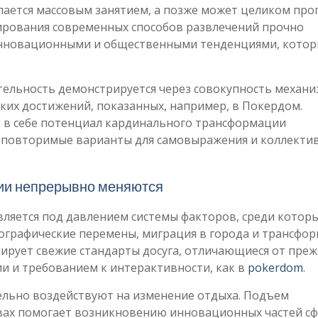
елается массовым занятием, а позже может целиком про
ирования современных способов развлечений прочно
нновационными и общественными тенденциями, кото
тельность демонстрируется через совокупность механи
ких достижений, показанных, например, в Покердом.
 в себе потенциал кардинального трансформации
еповторимые варианты для самовыражения и коллекти
ции непрерывно меняются
ляется под давлением системы факторов, среди котор
графические перемены, миграция в города и трансфо
ирует свежие стандарты досуга, отличающиеся от пре
и и требованием к интерактивности, как в
pokerdom
.
ельно воздействуют на изменение отдыха. Подъем
твах помогает возникновению инновационных частей с