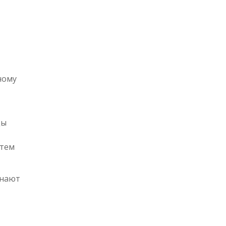
ному
ды
 тем
инают