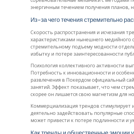
соревновательные механики с методами по
энергичным течением получения планов, н
Из-за чего течения стремительно рас
Скорость распространения и исчезания тр
характеристиками нынешнего медийного 
стремительному подъему модности отдельн
избытку и потере заинтересованности пуб
Психология коллективного активности вып
Потребность к инновационности и особенн
развлечения в Покердом официальный са
занятий. Эффект показывает, что чем стр
скорее он лишается свою магнетизм для н
Коммерциализация трендов стимулирует и
деятельно задействовать популярные спо
может привести к потере подлинности и 
Как тренды и общественные эмоции 