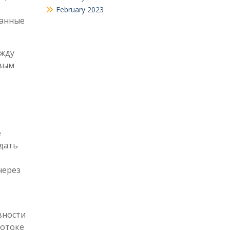
February 2023
ванные
ежду
овым
е
дать
через
вности
потоке