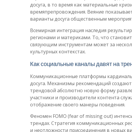
досуга, в то время как материальные кр
времяпрепровождения. Веяние показывает
варианты досуга общественным мероприя
Всемирная интеграция наследия результи
регионами и материками. То, что станови
связующим инструментам может за нескол
культурных контекстах.
Как социальные каналы давят на тре
Коммуникационные платформы кардинальн
досуга. Механизмы рекомендаций создают
трендовой абсолютно новую форму развлеч
участники и производители контента служ
отображение своего манеры поведения.
Феномен FOMO (fear of missing out) инте
трендах. Стратегия коммуникационных рес
и неотложности присоединения в новых в