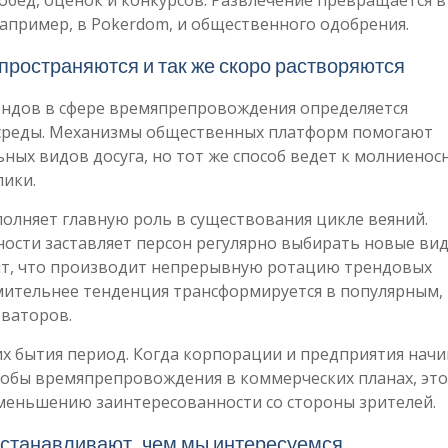
бед, оценок и конкурсов. Развлечение превращается в
апример, в Pokerdom, и общественного одобрения.
пространяются и так же скоро растворяются
ендов в сфере времяпрепровождения определяется
среды. Механизмы общественных платформ помогают
ых видов досуга, но тот же способ ведет к молниенос
лики.
олняет главную роль в существования цикле веяний.
ости заставляет персон регулярно выбирать новые ви
йт, что производит непрерывную ротацию трендовых
емительнее тенденция трансформируется в популярным,
оваторов.
х бытия период. Когда корпорации и предприятия нач
собы времяпрепровождения в коммерческих планах, это
уменьшению заинтересованности со стороны зрителей.
устанавливают, чем мы интересуемся