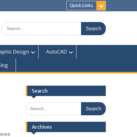
Quick Links
Search
for:
aphic Design
AutoCAD
log
Search
Search
for:
Archives
анее