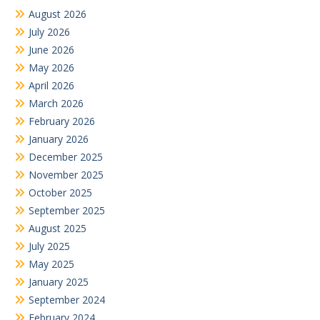
August 2026
July 2026
June 2026
May 2026
April 2026
March 2026
February 2026
January 2026
December 2025
November 2025
October 2025
September 2025
August 2025
July 2025
May 2025
January 2025
September 2024
February 2024