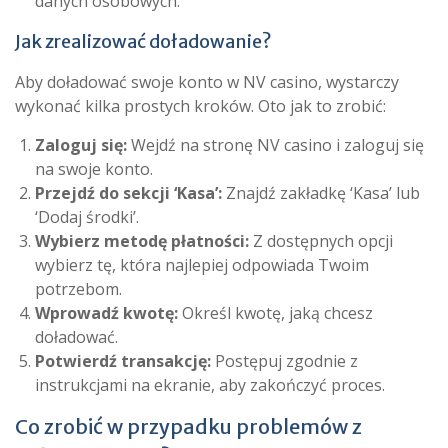
danych osobowych.
Jak zrealizować doładowanie?
Aby doładować swoje konto w NV casino, wystarczy
wykonać kilka prostych kroków. Oto jak to zrobić:
Zaloguj się:
Wejdź na stronę NV casino i zaloguj się
na swoje konto.
Przejdź do sekcji ‘Kasa’:
Znajdź zakładkę ‘Kasa’ lub
‘Dodaj środki’.
Wybierz metodę płatności:
Z dostępnych opcji
wybierz tę, która najlepiej odpowiada Twoim
potrzebom.
Wprowadź kwotę:
Określ kwotę, jaką chcesz
doładować.
Potwierdź transakcję:
Postępuj zgodnie z
instrukcjami na ekranie, aby zakończyć proces.
Co zrobić w przypadku problemów z