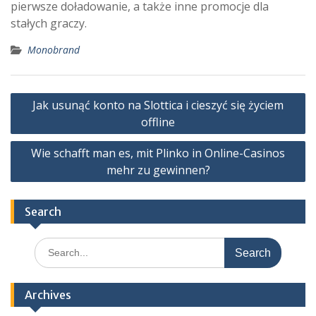
pierwsze doładowanie, a także inne promocje dla
stałych graczy.
Monobrand
Post
Jak usunąć konto na Slottica i cieszyć się życiem
navigation
offline
Wie schafft man es, mit Plinko in Online-Casinos
mehr zu gewinnen?
Search
Search
for:
Archives