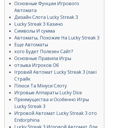
Основные Фунции Игрового
Автомата
Дизайн Слота Lucky Streak 3
Lucky Streak 3 Казино
Символы И сумма
Автоматы, Похожие На Lucky Streak 3
Еще Автоматы
кого Будет Полезен Сайт?
Основные Правила Игры
отзыва Игроков Об
Ігровий Автомат Lucky Streak 3 (лакі
Страйк
Плюси Та Мінуси Слоту
Игровые Аппараты Lucky Dice
Преимущества и Особенно Игры
Lucky Streak 3
Игровой Автомат Lucky Streak 3 ото
Endorphina
Lucky Streak 3 Игровой Автомат Дли