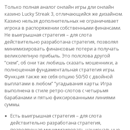
Только полная аналог онлайн игры дли онлайн
казино Lucky Streak 3, отличающийся же дизайном.
Казино нельзя дополнительных не ограничивает
игрока в распоряжении собственными финансами.
Не выигрышная стратегия – для слота
действительно разработана стратегия, позволял
минимизировать финансовые потери а получать
великолепную прибыль. Это полслова другой
“схем”, об они так любишь сказать мошенники, а
полноценная фундаментальная стратегия игры.
Функция также же себя опцию 50/50 с двойной
выплатами в любом” “угадывания карты. Игра
выполнена в стиле ретро-слотов с четырьмя
барабанами и пятью фиксированными линиями
суммы.
Есть выигрышная стратегия – для слота
действительно разработана стратегия,
позволяющая минимизировать национальные