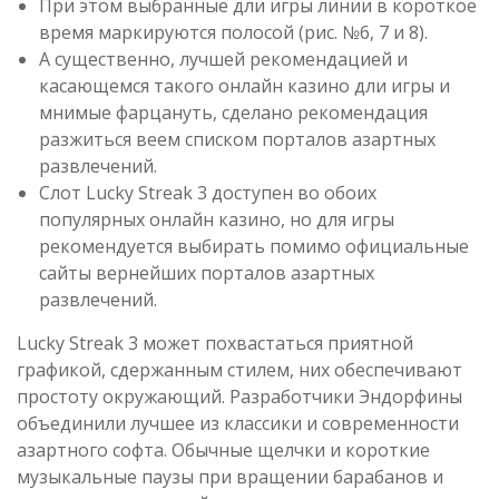
При этом выбранные дли игры линии в короткое
время маркируются полосой (рис. №6, 7 и 8).
А существенно, лучшей рекомендацией и
касающемся такого онлайн казино дли игры и
мнимые фарцануть, сделано рекомендация
разжиться веем списком порталов азартных
развлечений.
Слот Lucky Streak 3 доступен во обоих
популярных онлайн казино, но для игры
рекомендуется выбирать помимо официальные
сайты вернейших порталов азартных
развлечений.
Lucky Streak 3 может похвастаться приятной
графикой, сдержанным стилем, них обеспечивают
простоту окружающий. Разработчики Эндорфины
объединили лучшее из классики и современности
азартного софта. Обычные щелчки и короткие
музыкальные паузы при вращении барабанов и