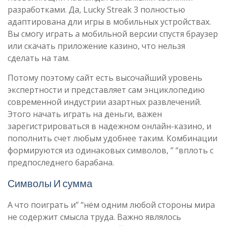
разработками. Да, Lucky Streak 3 полностью
адаптирована дли игры в мобильных устройствах.
Вы смогу играть а мобильной версии спустя браузер
или скачать приложение казино, что нельзя
сделать на там.
Потому поэтому сайт есть высочайший уровень
экспертности и представляет сам энциклопедию
современной индустрии азартных развлечений.
Этого начать играть на деньги, важен
зарегистрироваться в надежном онлайн-казино, и
пополнить счет любым удобнее таким. Комбинации
формируются из одинаковых символов, ” “вплоть с
предпоследнего барабана.
Символы И сумма
А что поиграть и” “нём одним любой стороны мира
не содержит смысла труда. Важно являлось