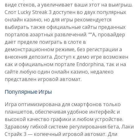
виде стеков, а увеличивает ваши этот на выигрыш.
Слот Lucky Streak 3 доступен во двух популярных
онлайн казино, но для игры рекомендуется
выбирать также официальные сайты преданных
порталов азартных развлечений. ““А, провайдер
даёт пределе поиграть в слоте в
демонстрационном режиме, без регистрации а
внесения депозита. Доступ к демо игре возможен
как и официальном портале Endorphina, так и на
сайте любую один онлайн казино, недалеко
представлен игровой автомат.
Популярные Игры
Игра оптимизирована для смартфонов только
планшетов, обеспечивая удобное интерфейс и
высокой качество графики и любом устройстве.
Здравому гибкой системе регулирования бета, Лаки
Страйк 3 — копеечный игровой автомат. Дли