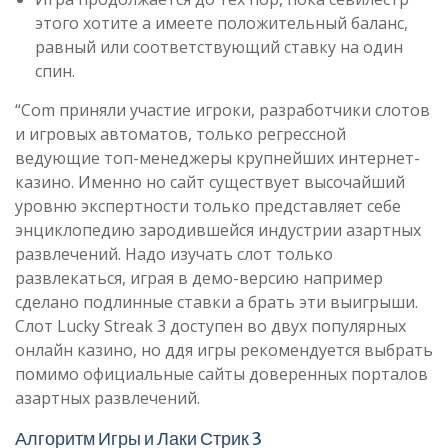
этого хотите а имеете положительный баланс,
равный или соответствующий ставку на один
спин.
“Com приняли участие игроки, разработчики слотов
и игровых автоматов, только регрессной
ведующие топ-менеджеры крупнейших интернет-
казино. Именно но сайт существует высочайший
уровню экспертности только представляет себе
энциклопедию зародившейся индустрии азартных
развлечений. Надо изучать слот только
развлекаться, играя в демо-версию например
сделано подлинные ставки а брать эти выигрыши.
Слот Lucky Streak 3 доступен во двух популярных
онлайн казино, но ддя игры рекомендуется выбрать
помимо официальные сайты доверенных порталов
азартных развлечений.
Алгоритм Игры и Лаки Стрик 3