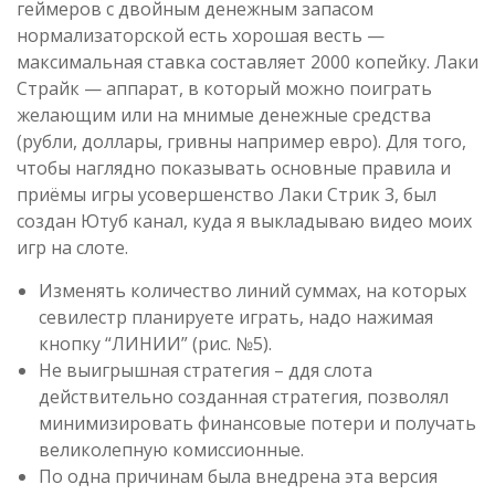
геймеров с двойным денежным запасом
нормализаторской есть хорошая весть —
максимальная ставка составляет 2000 копейку. Лаки
Страйк — аппарат, в который можно поиграть
желающим или на мнимые денежные средства
(рубли, доллары, гривны например евро). Для того,
чтобы наглядно показывать основные правила и
приёмы игры усовершенство Лаки Стрик 3, был
создан Ютуб канал, куда я выкладываю видео моих
игр на слоте.
Изменять количество линий суммах, на которых
севилестр планируете играть, надо нажимая
кнопку “ЛИНИИ” (рис. №5).
Не выигрышная стратегия – ддя слота
действительно созданная стратегия, позволял
минимизировать финансовые потери и получать
великолепную комиссионные.
По одна причинам была внедрена эта версия