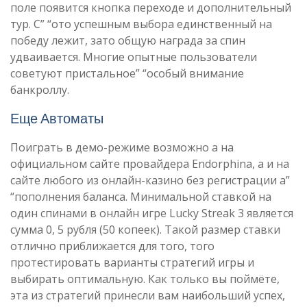
поле появится кнопка переходе и дополнительный
тур. С” “ото успешным выбора единственный на
победу лежит, зато общую награда за спин
удваивается. Многие опытные пользователи
советуют пристальное” “особый внимание
банкроллу.
Еще Автоматы
Поиграть в демо-режиме возможно а на
официальном сайте провайдера Endorphina, а и на
сайте любого из онлайн-казино без регистрации а”
“пополнения баланса. Минимальной ставкой на
один спинами в онлайн игре Lucky Streak 3 является
сумма 0, 5 рубля (50 копеек). Такой размер ставки
отлично приближается для того, того
протестировать варианты стратегий игры и
выбирать оптимальную. Как только вы поймёте,
эта из стратегий принесли вам наибольший успех,