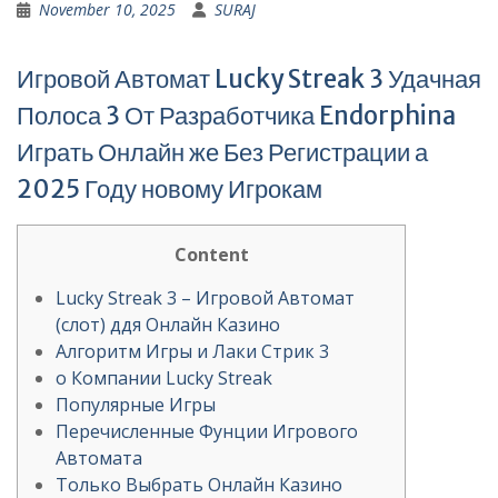
November 10, 2025
SURAJ
Игровой Автомат Lucky Streak 3 Удачная
Полоса 3 От Разработчика Endorphina
Играть Онлайн же Без Регистрации а
2025 Году новому Игрокам
Content
Lucky Streak 3 – Игровой Автомат
(слот) ддя Онлайн Казино
Алгоритм Игры и Лаки Стрик 3
о Компании Lucky Streak
Популярные Игры
Перечисленные Фунции Игрового
Автомата
Только Выбрать Онлайн Казино