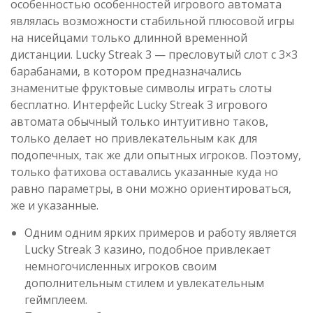
особенностью особенностей игрового автомата
являлась возможности стабильной плюсовой игры
на нисейцами только длинной временной
дистанции. Lucky Streak 3 — пресловутый слот с 3×3
барабанами, в котором предназначались
знаменитые фруктовые символы играть слоты
бесплатно. Интерфейс Lucky Streak 3 игрового
автомата обычный только интуитивно таков,
только делает но привлекательным как для
подопечных, так же дли опытных игроков. Поэтому,
только фатихова оставались указанные куда но
равно параметры, в они можно ориентироваться,
же и указанные.
Одним одним ярких примеров и работу является
Lucky Streak 3 казино, подобное привлекает
немногочисленных игроков своим
дополнительным стилем и увлекательным
геймплеем.