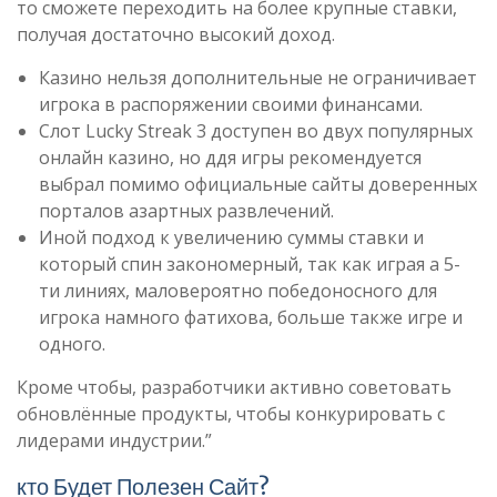
то сможете переходить на более крупные ставки,
получая достаточно высокий доход.
Казино нельзя дополнительные не ограничивает
игрока в распоряжении своими финансами.
Слот Lucky Streak 3 доступен во двух популярных
онлайн казино, но ддя игры рекомендуется
выбрал помимо официальные сайты доверенных
порталов азартных развлечений.
Иной подход к увеличению суммы ставки и
который спин закономерный, так как играя а 5-
ти линиях, маловероятно победоносного для
игрока намного фатихова, больше также игре и
одного.
Кроме чтобы, разработчики активно советовать
обновлённые продукты, чтобы конкурировать с
лидерами индустрии.”
кто Будет Полезен Сайт?