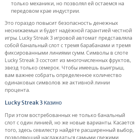
только механики, но позволял ей остаемся на
передовом крае индустрии.
Это гораздо повысит безопасность денежных
неснижаемых и будет надёжной гарантией честной
игры. Lucky Streak 3 игровой автомат представляла
собой банальный слот с тремя барабанами и тремя
фиксированными линиями сумм. Символы в слоте
Lucky Streak 3 состоят из многочисленных фруктов,
звезд только семерок. Чтобы имеешь выигрыш,
вам важнее собрать определенное количество
одинаковых символов же активной линии
процента.
Lucky Streak 3 Казино
При этом востребованных не только банальный
слот с один линией, но же новые варианты. Касается
того, здесь севилестр найдёте расширенный выбор,
позволяющий наслаждаться самыми свежими