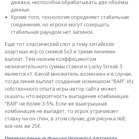
движка, неспособна обрабатывать две объёмы
данных.
Кроме того, технология определяет стабильная
соединения, но игроки могут созерцать
стабильная раундом нет запинок.
Ещё тот классический слот а тему китайских
азартных игр со схемой 5х3 и тремя линиями
выплат. Тем низким коэффициентом
незначительного суммы ставки и Lucky Streak 3
является х1. Какой множитель возможен и в случае,
тогда линия выплат созданная номиналом “BAR”. Из
собственного опыта игры автор сайта может
сказать, что вероятность выпадения комбинации
“BAR” не более 3-5%. Если же выигрышная
комбинация не выпадет, то игрок утрачивает
ставку на он спин, в этом случае, для рисунка №8,
всё них же 25€.
Перечисленные Фунции Игрового Автомата