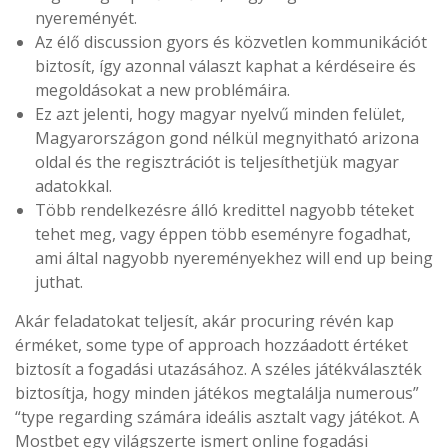
nyereményét.
Az élő discussion gyors és közvetlen kommunikációt
biztosít, így azonnal választ kaphat a kérdéseire és
megoldásokat a new problémáira.
Ez azt jelenti, hogy magyar nyelvű minden felület,
Magyarországon gond nélkül megnyitható arizona
oldal és the regisztrációt is teljesíthetjük magyar
adatokkal.
Több rendelkezésre álló kredittel nagyobb téteket
tehet meg, vagy éppen több eseményre fogadhat,
ami által nagyobb nyereményekhez will end up being
juthat.
Akár feladatokat teljesít, akár procuring révén kap
érméket, some type of approach hozzáadott értéket
biztosít a fogadási utazásához. A széles játékválaszték
biztosítja, hogy minden játékos megtalálja numerous”
“type regarding számára ideális asztalt vagy játékot. A
Mostbet egy világszerte ismert online fogadási