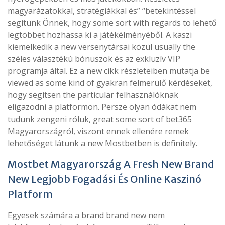
magyarázatokkal, stratégiákkal és” “betekintéssel
segítünk Önnek, hogy some sort with regards to lehető
legtöbbet hozhassa ki a játékélményéből. A kaszi
kiemelkedik a new versenytársai közül usually the
széles választékú bónuszok és az exkluzív VIP
programja által. Ez a new cikk részleteiben mutatja be
viewed as some kind of gyakran felmerülő kérdéseket,
hogy segítsen the particular felhasználóknak
eligazodni a platformon. Persze olyan ódákat nem
tudunk zengeni róluk, great some sort of bet365
Magyarországról, viszont ennek ellenére remek
lehetőséget látunk a new Mostbetben is definitely.
Mostbet Magyarország A Fresh New Brand
New Legjobb Fogadási És Online Kaszinó
Platform
Egyesek számára a brand brand new nem