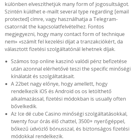
különben elveszíthetjük many form of jogosultságot.
Szintén küldhet e-mailt several type regarding [email
protected] címre, vagy használhatja a Telegram-
csatornát the kapcsolatfelvételhez. Fontos
megjegyezni, hogy many contact form of technique
nem» «számít fel kezelési díjat a tranzakciókért, da
választott fizetési szolgáltatónál lehetnek díjak.
Számos top online kaszinó valódi pénz befizetése
után azonnal elérhetővé teszi the specific minőségi
kínálatát és szolgáltatásait.
A 22bet nagy előnye, hogy amellett, hogy
rendelkezik iOS és Android os os letölthető
alkalmazással, fizetési módokban is usually often
bővelkedik.
Az Ice dé cube Casino minőségi szolgáltatásokkal,
twenty four órás élő chattel, 3500+ nyerőgéppel,
bőkezű üdvözlő bónusszal, és biztonságos fizetési
módokkal rendelkezik.