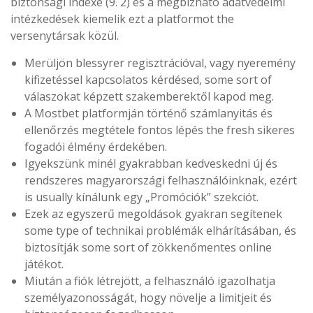
biztonsági indexe (9. 2) és a megbízható adatvédelmi
intézkedések kiemelik ezt a platformot the
versenytársak közül.
Merüljön blessyrer regisztrációval, vagy nyeremény
kifizetéssel kapcsolatos kérdésed, some sort of
válaszokat képzett szakemberektől kapod meg.
A Mostbet platformján történő számlanyitás és
ellenőrzés megtétele fontos lépés the fresh sikeres
fogadói élmény érdekében.
Igyekszünk minél gyakrabban kedveskedni új és
rendszeres magyarországi felhasználóinknak, ezért
is usually kínálunk egy „Promóciók” szekciót.
Ezek az egyszerű megoldások gyakran segítenek
some type of technikai problémák elhárításában, és
biztosítják some sort of zökkenőmentes online
játékot.
Miután a fiók létrejött, a felhasználó igazolhatja
személyazonosságát, hogy növelje a limitjeit és