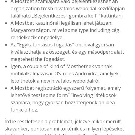
A Mostbet számlájára való bejelentkezéshez an
organization fresh hivatalos weboldal kezdőlapján
található „Bejelentkezés” gombra kell” “kattintani.
A Mostbet kaszinónál legálisan lehet játszani
Magyarországon, mivel some type including cég
rendelkezik engedéllyel.
Az “Egykattintásos fogadás” opcióval gyorsan
kiválaszthatja az összeget, és egy másodperc alatt
megteheti the fogadást.
Igen, a couple of kind of Mostbetnek vannak
mobilalkalmazásai iOS-re és Androidra, amelyek
letölthetők a new hivatalos weboldalról.
A Mostbet regisztráció egyszerű folyamat, amely
lehetővé teszi some form” “involving játékosok
számára, hogy gyorsan hozzáférjenek an idea
funkcióihoz.
Írd le részletesen a problémát, jelezve mikor merült
skavanker, pontosan mi történik és milyen lépéseket