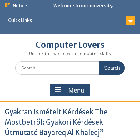
Skip
Notice:
Welcome to our university.
to
content
Quick Links
Computer Lovers
Unlock the world with computer skills
Search
for:
Menu
Gyakran Ismételt Kérdések The
Mostbetről: Gyakori Kérdések
Útmutató Bayareq Al Khaleej”