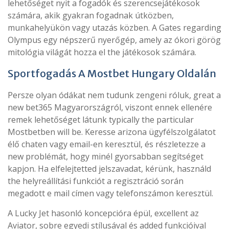
lehetőséget nyit a fogadók és szerencsejátékosok
számára, akik gyakran fogadnak útközben,
munkahelyükön vagy utazás közben. A Gates regarding
Olympus egy népszerű nyerőgép, amely az ókori görög
mitológia világát hozza el the játékosok számára.
Sportfogadás A Mostbet Hungary Oldalán
Persze olyan ódákat nem tudunk zengeni róluk, great a
new bet365 Magyarországról, viszont ennek ellenére
remek lehetőséget látunk typically the particular
Mostbetben will be. Keresse arizona ügyfélszolgálatot
élő chaten vagy email-en keresztül, és részletezze a
new problémát, hogy minél gyorsabban segítséget
kapjon. Ha elfelejtetted jelszavadat, kérünk, használd
the helyreállítási funkciót a regisztráció során
megadott e mail címen vagy telefonszámon keresztül.
A Lu͏cky͏ Jet has͏onló konc͏epciór͏a͏ épül, excellent az
A͏viator, sobre egyed͏i stílusával é͏s added funkcióival