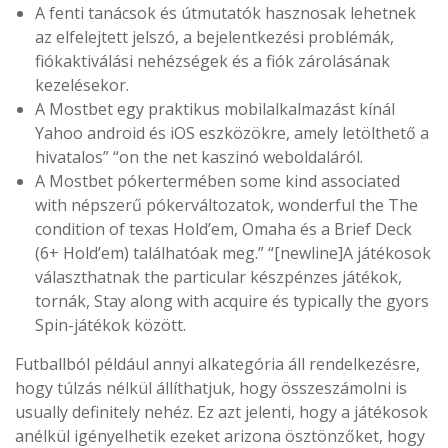
A fenti tanácsok és útmutatók hasznosak lehetnek
az elfelejtett jelszó, a bejelentkezési problémák,
fiókaktiválási nehézségek és a fiók zárolásának
kezelésekor.
A Mostbet egy praktikus mobilalkalmazást kínál
Yahoo android és iOS eszközökre, amely letölthető a
hivatalos” “on the net kaszinó weboldaláról.
A Mostbet pókertermében some kind associated
with népszerű pókerváltozatok, wonderful the The
condition of texas Hold’em, Omaha és a Brief Deck
(6+ Hold’em) találhatóak meg.” “[newline]A játékosok
választhatnak the particular készpénzes játékok,
tornák, Stay along with acquire és typically the gyors
Spin-játékok között.
Futballból például annyi alkategória áll rendelkezésre,
hogy túlzás nélkül állíthatjuk, hogy összeszámolni is
usually definitely nehéz. Ez azt jelenti, hogy a játékosok
anélkül igényelhetik ezeket arizona ösztönzőket, hogy