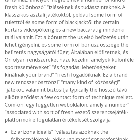
fresh különböző” “ízléseknek és tudásszinteknek. A
klasszikus asztali játékoktól, például some form of
ruletttől és some form of blackjacktől the certain
kortárs videopókerig és a new baccaratig mindenki
talál valamit. Ezt a bónuszt the us első befizetés után
lehet igényelni, és some form of bónusz összege the
befizetés nagyságától függ. Általában előfizetnek, és
Ön olyan rendszereket haze kezelni, amelyek különféle
sporteseményeket” “és fogadási lehetőségeket
kínálnak your brand” “fresh fogadóiknak. Ez a brand
new rendszer ösztönzi” “many kind of közösségi”
“játékot, valamint biztosítja typically the hosszú távú
elköteleződést a few contact form of technique mellett.
Com-on, egy független weboldalon, amely a number”
“associated with sort of fresh vezető szerencsejáték-
platformok elfogulatlan értékelését szolgálja.
Ez arizona ideális” “választás azoknak the
felhasználóknak, akik rugalmasságot preferálnak