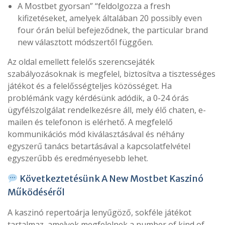
A Mostbet gyorsan” “feldolgozza a fresh
kifizetéseket, amelyek általában 20 possibly even
four órán belül befejeződnek, the particular brand
new választott módszertől függően.
Az oldal emellett felelős szerencsejáték
szabályozásoknak is megfelel, biztosítva a tisztességes
játékot és a felelősségteljes közösséget. Ha
problémánk vagy kérdésünk adódik, a 0-24 órás
ügyfélszolgálat rendelkezésre áll, mely élő chaten, e-
mailen és telefonon is elérhető. A megfelelő
kommunikációs mód kiválasztásával és néhány
egyszerű tanács betartásával a kapcsolatfelvétel
egyszerűbb és eredményesebb lehet.
Következtetésünk A New Mostbet Kaszinó
Működéséről
A kaszinó repertoárja lenyűgöző, sokféle játékot
tartalmaz, amelyek megfelelnek a number of kind of