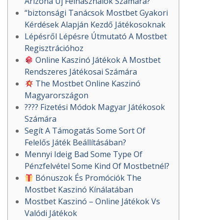
Arizona Új Felhasználók Számára?
“biztonsági Tanácsok Mostbet Gyakori
Kérdések Alapján Kezdő Játékosoknak
Lépésről Lépésre Útmutató A Mostbet
Regisztrációhoz
Online Kaszinó Játékok A Mostbet
Rendszeres Játékosai Számára
The Mostbet Online Kaszinó
Magyarországon
???? Fizetési Módok Magyar Játékosok
Számára
Segít A Támogatás Some Sort Of
Felelős Játék Beállításában?
Mennyi Ideig Bad Some Type Of
Pénzfelvétel Some Kind Of Mostbetnél?
Bónuszok És Promóciók The
Mostbet Kaszinó Kínálatában
Mostbet Kaszinó – Online Játékok Vs
Valódi Játékok