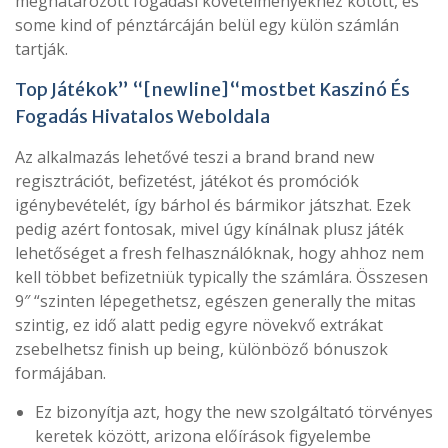
meghatározott fogadási követelményekhez kötött, és
some kind of pénztárcáján belül egy külön számlán
tartják.
Top Játékok” “[newline]“mostbet Kaszinó És
Fogadás Hivatalos Weboldala
Az alkalmazás lehetővé teszi a brand brand new
regisztrációt, befizetést, játékot és promóciók
igénybevételét, így bárhol és bármikor játszhat. Ezek
pedig azért fontosak, mivel úgy kínálnak plusz játék
lehetőséget a fresh felhasználóknak, hogy ahhoz nem
kell többet befizetniük typically the számlára. Összesen
9″ “szinten lépegethetsz, egészen generally the mitas
szintig, ez idő alatt pedig egyre növekvő extrákat
zsebelhetsz finish up being, különböző bónuszok
formájában.
Ez bizonyítja azt, hogy the new szolgáltató törvényes
keretek között, arizona előírások figyelembe