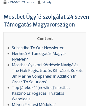
October 29, 2025
SURAJ
Mostbet Ügyfélszolgálat 24 Seven
Támogatás Magyarországon
Content
Subscribe To Our Newsletter
Elérhető A Támogatás Magyar
Nyelven?
Mostbet Gyakori Kérdések: Navigálás
The Fiók Regisztrációs Kihívások Között
3m Marine Companies In Addition In
Order To Solutions”
Top Játékok” “[newline]“mostbet
Kaszinó És Fogadás Hivatalos
Weboldala
Milyen Fizetési Módokat”