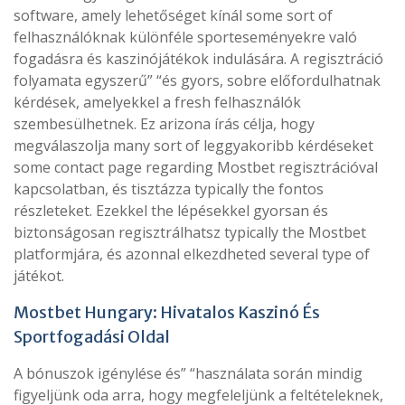
software, amely lehetőséget kínál some sort of
felhasználóknak különféle sporteseményekre való
fogadásra és kaszinójátékok indulására. A regisztráció
folyamata egyszerű” “és gyors, sobre előfordulhatnak
kérdések, amelyekkel a fresh felhasználók
szembesülhetnek. Ez arizona írás célja, hogy
megválaszolja many sort of leggyakoribb kérdéseket
some contact page regarding Mostbet regisztrációval
kapcsolatban, és tisztázza typically the fontos
részleteket. Ezekkel the lépésekkel gyorsan és
biztonságosan regisztrálhatsz typically the Mostbet
platformjára, és azonnal elkezdheted several type of
játékot.
Mostbet Hungary: Hivatalos Kaszinó És
Sportfogadási Oldal
A bónuszok igénylése és” “használata során mindig
figyeljünk oda arra, hogy megfeleljünk a feltételeknek,