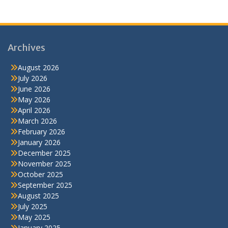
Archives
August 2026
July 2026
June 2026
May 2026
April 2026
March 2026
February 2026
January 2026
December 2025
November 2025
October 2025
September 2025
August 2025
July 2025
May 2025
January 2025