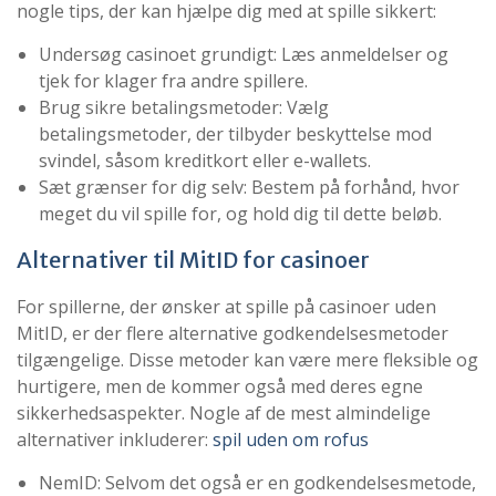
nogle tips, der kan hjælpe dig med at spille sikkert:
Undersøg casinoet grundigt: Læs anmeldelser og
tjek for klager fra andre spillere.
Brug sikre betalingsmetoder: Vælg
betalingsmetoder, der tilbyder beskyttelse mod
svindel, såsom kreditkort eller e-wallets.
Sæt grænser for dig selv: Bestem på forhånd, hvor
meget du vil spille for, og hold dig til dette beløb.
Alternativer til MitID for casinoer
For spillerne, der ønsker at spille på casinoer uden
MitID, er der flere alternative godkendelsesmetoder
tilgængelige. Disse metoder kan være mere fleksible og
hurtigere, men de kommer også med deres egne
sikkerhedsaspekter. Nogle af de mest almindelige
alternativer inkluderer:
spil uden om rofus
NemID: Selvom det også er en godkendelsesmetode,