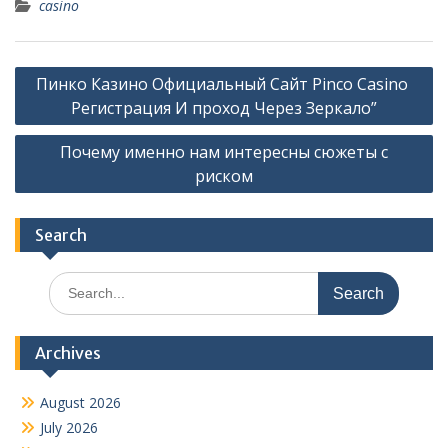
casino
Post
Пинко Казино Официальный Сайт Pinco Casino ️
navigation
Регистрация И проход Через Зеркало”
Почему именно нам интересны сюжеты с
риском
Search
Search
for:
Archives
August 2026
July 2026