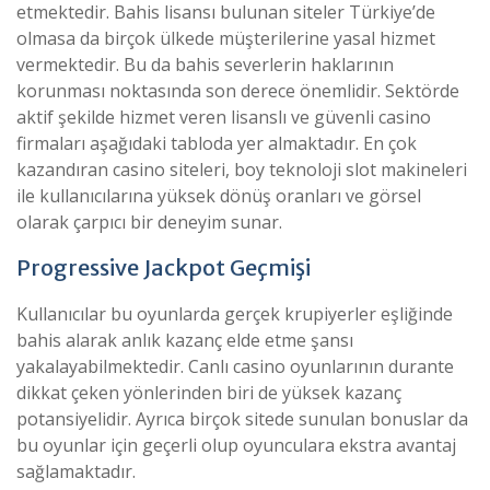
etmektedir. Bahis lisansı bulunan siteler Türkiye’de
olmasa da birçok ülkede müşterilerine yasal hizmet
vermektedir. Bu da bahis severlerin haklarının
korunması noktasında son derece önemlidir. Sektörde
aktif şekilde hizmet veren lisanslı ve güvenli casino
firmaları aşağıdaki tabloda yer almaktadır. En çok
kazandıran casino siteleri, boy teknoloji slot makineleri
ile kullanıcılarına yüksek dönüş oranları ve görsel
olarak çarpıcı bir deneyim sunar.
Progressive Jackpot Geçmişi
Kullanıcılar bu oyunlarda gerçek krupiyerler eşliğinde
bahis alarak anlık kazanç elde etme şansı
yakalayabilmektedir. Canlı casino oyunlarının durante
dikkat çeken yönlerinden biri de yüksek kazanç
potansiyelidir. Ayrıca birçok sitede sunulan bonuslar da
bu oyunlar için geçerli olup oyunculara ekstra avantaj
sağlamaktadır.