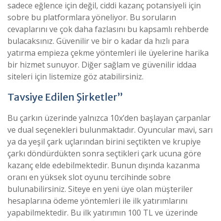
sadece eğlence için değil, ciddi kazanç potansiyeli için
sobre bu platformlara yöneliyor. Bu soruların
cevaplarını ve çok daha fazlasını bu kapsamlı rehberde
bulacaksınız. Güvenilir ve bir o kadar da hızlı para
yatırma empieza çekme yöntemleri ile üyelerine harika
bir hizmet sunuyor. Diğer sağlam ve güvenilir iddaa
siteleri için listemize göz atabilirsiniz.
Tavsiye Edilen Şirketler”
Bu çarkın üzerinde yalnızca 10x’den başlayan çarpanlar
ve dual seçenekleri bulunmaktadır. Oyuncular mavi, sarı
ya da yeşil çark uçlarından birini seçtikten ve krupiye
çarkı döndürdükten sonra seçtikleri çark ucuna göre
kazanç elde edebilmektedir. Bunun dışında kazanma
oranı en yüksek slot oyunu tercihinde sobre
bulunabilirsiniz. Siteye en yeni üye olan müşteriler
hesaplarına ödeme yöntemleri ile ilk yatırımlarını
yapabilmektedir. Bu ilk yatırımın 100 TL ve üzerinde