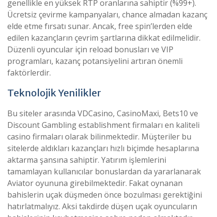
genellikle en yüksek RTP oranlarına sahiptir (%99+).
Ücretsiz çevirme kampanyaları, chance almadan kazanç
elde etme fırsatı sunar. Ancak, free spin’lerden elde
edilen kazançların çevrim şartlarına dikkat edilmelidir.
Düzenli oyuncular için reload bonusları ve VIP
programları, kazanç potansiyelini artıran önemli
faktörlerdir.
Teknolojik Yenilikler
Bu siteler arasında VDCasino, CasinoMaxi, Bets10 ve
Discount Gambling establishment firmaları en kaliteli
casino firmaları olarak bilinmektedir. Müşteriler bu
sitelerde aldıkları kazançları hızlı biçimde hesaplarına
aktarma şansına sahiptir. Yatırım işlemlerini
tamamlayan kullanıcılar bonuslardan da yararlanarak
Aviator oyununa girebilmektedir. Fakat oynanan
bahislerin uçak düşmeden önce bozulması gerektiğini
hatırlatmalıyız. Aksi takdirde düşen uçak oyuncuların