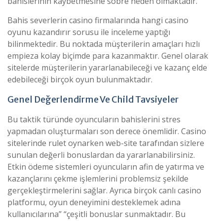
bahislerinin kaybetmesine sobre neden olmaktadır.
Bahis severlerin casino firmalarında hangi casino
oyunu kazandırır sorusu ile inceleme yaptığı
bilinmektedir. Bu noktada müşterilerin amaçları hızlı
empieza kolay biçimde para kazanmaktır. Genel olarak
sitelerde müşterilerin yararlanabileceği ve kazanç elde
edebileceği birçok oyun bulunmaktadır.
Genel Değerlendirme Ve Child Tavsiyeler
Bu taktik türünde oyuncuların bahislerini stres
yapmadan oluşturmaları son derece önemlidir. Casino
sitelerinde rulet oynarken web-site tarafından sizlere
sunulan değerli bonuslardan da yararlanabilirsiniz.
Etkin ödeme sistemleri oyuncuların afin de yatırma ve
kazançlarını çekme işlemlerini problemsiz şekilde
gerçekleştirmelerini sağlar. Ayrıca birçok canlı casino
platformu, oyun deneyimini desteklemek adına
kullanıcılarına” “çeşitli bonuslar sunmaktadır. Bu