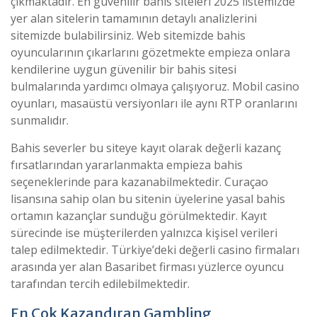
çıkmaktadır. En güvenilir bahis siteleri 2025 listemizde
yer alan sitelerin tamamının detaylı analizlerini
sitemizde bulabilirsiniz. Web sitemizde bahis
oyuncularının çıkarlarını gözetmekte empieza onlara
kendilerine uygun güvenilir bir bahis sitesi
bulmalarında yardımcı olmaya çalışıyoruz. Mobil casino
oyunları, masaüstü versiyonları ile aynı RTP oranlarını
sunmalıdır.
Bahis severler bu siteye kayıt olarak değerli kazanç
fırsatlarından yararlanmakta empieza bahis
seçeneklerinde para kazanabilmektedir. Curaçao
lisansına sahip olan bu sitenin üyelerine yasal bahis
ortamın kazançlar sunduğu görülmektedir. Kayıt
sürecinde ise müşterilerden yalnızca kişisel verileri
talep edilmektedir. Türkiye’deki değerli casino firmaları
arasında yer alan Basaribet firması yüzlerce oyuncu
tarafından tercih edilebilmektedir.
En Çok Kazandıran Gambling