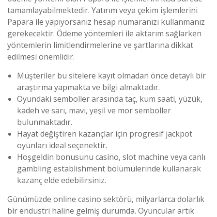
tamamlayabilmektedir. Yatırım veya çekim işlemlerini
Papara ile yapıyorsanız hesap numaranızı kullanmanız
gerekecektir. Ödeme yöntemleri ile aktarım sağlarken
yöntemlerin limitlendirmelerine ve şartlarına dikkat
edilmesi önemlidir.
Müşteriler bu sitelere kayıt olmadan önce detaylı bir
araştırma yapmakta ve bilgi almaktadır.
Oyundaki semboller arasında taç, kum saati, yüzük,
kadeh ve sarı, mavi, yeşil ve mor semboller
bulunmaktadır.
Hayat değiştiren kazançlar için progresif jackpot
oyunları ideal seçenektir.
Hoşgeldin bonusunu casino, slot machine veya canlı
gambling establishment bölümülerinde kullanarak
kazanç elde edebilirsiniz.
Günümüzde online casino sektörü, milyarlarca dolarlık
bir endüstri haline gelmiş durumda. Oyuncular artık