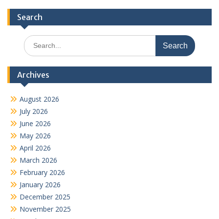
Search
Search
for:
Archives
August 2026
July 2026
June 2026
May 2026
April 2026
March 2026
February 2026
January 2026
December 2025
November 2025