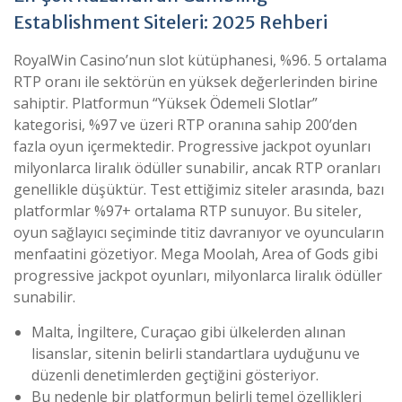
Establishment Siteleri: 2025 Rehberi
RoyalWin Casino’nun slot kütüphanesi, %96. 5 ortalama
RTP oranı ile sektörün en yüksek değerlerinden birine
sahiptir. Platformun “Yüksek Ödemeli Slotlar”
kategorisi, %97 ve üzeri RTP oranına sahip 200’den
fazla oyun içermektedir. Progressive jackpot oyunları
milyonlarca liralık ödüller sunabilir, ancak RTP oranları
genellikle düşüktür. Test ettiğimiz siteler arasında, bazı
platformlar %97+ ortalama RTP sunuyor. Bu siteler,
oyun sağlayıcı seçiminde titiz davranıyor ve oyuncuların
menfaatini gözetiyor. Mega Moolah, Area of Gods gibi
progressive jackpot oyunları, milyonlarca liralık ödüller
sunabilir.
Malta, İngiltere, Curaçao gibi ülkelerden alınan
lisanslar, sitenin belirli standartlara uyduğunu ve
düzenli denetimlerden geçtiğini gösteriyor.
Bu nedenle bir platformun belirli temel özellikleri