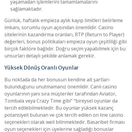
yaşamadan işlemlerini tamamlamalarını
sağlamaktadır.
Günlük, haftalık empieza aylık kayıp limitleri belirleme
imkanı, sorumlu oyun açısından önemlidir. Casino
sitelerinin kazandırma oranları, RTP (Return to Player)
değerleri, bonus politikaları empieza oyun çeşitliliği gibi
birçok faktöre bağlıdır. Doğru seçim yapabilmek için bu
unsurları detaylı şekilde anlamak gerekir.
Yüksek Dönüş Oranlı Oyunlar
Bu noktada da her bonusun kendine ait şartları
bulunduğunu unutmamanız önemlidir. Canlı casino
oyunlarının yanı sıra müşteriler tarafından Aviator,
Tombala veya Crazy Time gibi” “bireysel oyunlar da
tercih edilebilmektedir. Bu oyunlar yüksek kazanç
potansiyeli bulunan ve çok tercih edilen on line casino
seçenekleri olarak weil bilinmektedir. Basaribet firması
oyun seçenekleri için üyelerine sağladığı bonuslar