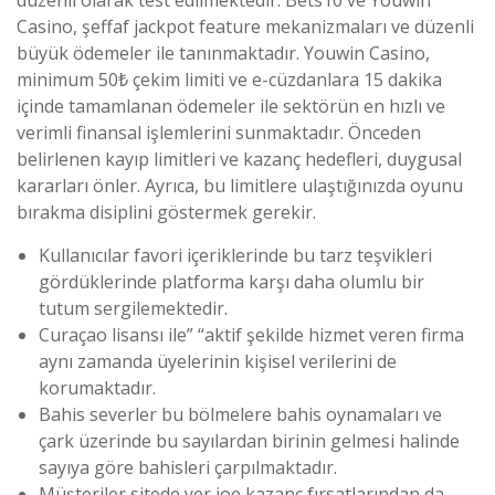
düzenli olarak test edilmektedir. Bets10 ve Youwin
Casino, şeffaf jackpot feature mekanizmaları ve düzenli
büyük ödemeler ile tanınmaktadır. Youwin Casino,
minimum 50₺ çekim limiti ve e-cüzdanlara 15 dakika
içinde tamamlanan ödemeler ile sektörün en hızlı ve
verimli finansal işlemlerini sunmaktadır. Önceden
belirlenen kayıp limitleri ve kazanç hedefleri, duygusal
kararları önler. Ayrıca, bu limitlere ulaştığınızda oyunu
bırakma disiplini göstermek gerekir.
Kullanıcılar favori içeriklerinde bu tarz teşvikleri
gördüklerinde platforma karşı daha olumlu bir
tutum sergilemektedir.
Curaçao lisansı ile” “aktif şekilde hizmet veren firma
aynı zamanda üyelerinin kişisel verilerini de
korumaktadır.
Bahis severler bu bölmelere bahis oynamaları ve
çark üzerinde bu sayılardan birinin gelmesi halinde
sayıya göre bahisleri çarpılmaktadır.
Müşteriler sitede yer joe kazanç fırsatlarından da