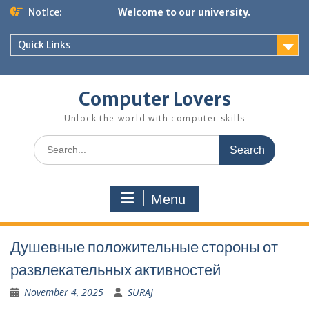
Skip
Notice:
Welcome to our university.
to
content
Quick Links
Computer Lovers
Unlock the world with computer skills
Search
for:
Menu
Душевные положительные стороны от
развлекательных активностей
November 4, 2025
SURAJ