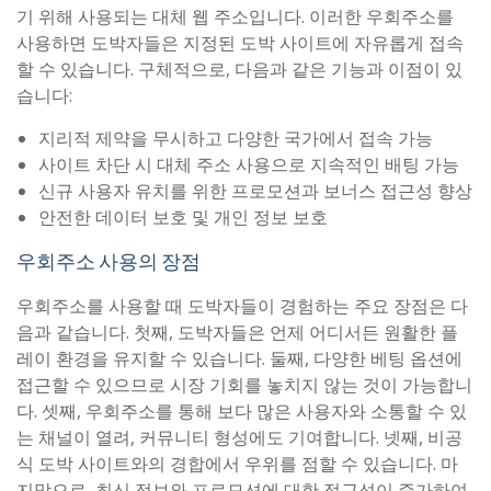
기 위해 사용되는 대체 웹 주소입니다. 이러한 우회주소를
사용하면 도박자들은 지정된 도박 사이트에 자유롭게 접속
할 수 있습니다. 구체적으로, 다음과 같은 기능과 이점이 있
습니다:
지리적 제약을 무시하고 다양한 국가에서 접속 가능
사이트 차단 시 대체 주소 사용으로 지속적인 배팅 가능
신규 사용자 유치를 위한 프로모션과 보너스 접근성 향상
안전한 데이터 보호 및 개인 정보 보호
우회주소 사용의 장점
우회주소를 사용할 때 도박자들이 경험하는 주요 장점은 다
음과 같습니다. 첫째, 도박자들은 언제 어디서든 원활한 플
레이 환경을 유지할 수 있습니다. 둘째, 다양한 베팅 옵션에
접근할 수 있으므로 시장 기회를 놓치지 않는 것이 가능합니
다. 셋째, 우회주소를 통해 보다 많은 사용자와 소통할 수 있
는 채널이 열려, 커뮤니티 형성에도 기여합니다. 넷째, 비공
식 도박 사이트와의 경합에서 우위를 점할 수 있습니다. 마
지막으로, 최신 정보와 프로모션에 대한 접근성이 증가하여