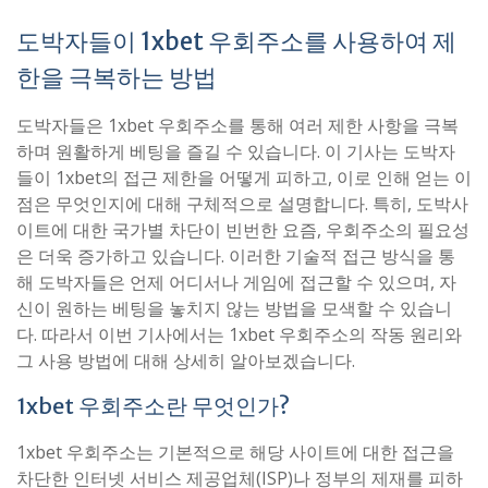
도박자들이 1xbet 우회주소를 사용하여 제
한을 극복하는 방법
도박자들은 1xbet 우회주소를 통해 여러 제한 사항을 극복
하며 원활하게 베팅을 즐길 수 있습니다. 이 기사는 도박자
들이 1xbet의 접근 제한을 어떻게 피하고, 이로 인해 얻는 이
점은 무엇인지에 대해 구체적으로 설명합니다. 특히, 도박사
이트에 대한 국가별 차단이 빈번한 요즘, 우회주소의 필요성
은 더욱 증가하고 있습니다. 이러한 기술적 접근 방식을 통
해 도박자들은 언제 어디서나 게임에 접근할 수 있으며, 자
신이 원하는 베팅을 놓치지 않는 방법을 모색할 수 있습니
다. 따라서 이번 기사에서는 1xbet 우회주소의 작동 원리와
그 사용 방법에 대해 상세히 알아보겠습니다.
1xbet 우회주소란 무엇인가?
1xbet 우회주소는 기본적으로 해당 사이트에 대한 접근을
차단한 인터넷 서비스 제공업체(ISP)나 정부의 제재를 피하