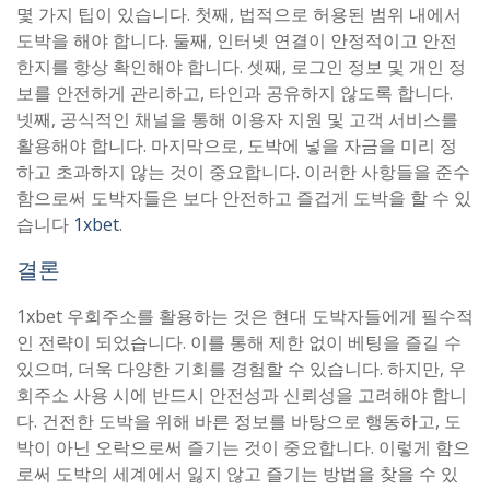
몇 가지 팁이 있습니다. 첫째, 법적으로 허용된 범위 내에서
도박을 해야 합니다. 둘째, 인터넷 연결이 안정적이고 안전
한지를 항상 확인해야 합니다. 셋째, 로그인 정보 및 개인 정
보를 안전하게 관리하고, 타인과 공유하지 않도록 합니다.
넷째, 공식적인 채널을 통해 이용자 지원 및 고객 서비스를
활용해야 합니다. 마지막으로, 도박에 넣을 자금을 미리 정
하고 초과하지 않는 것이 중요합니다. 이러한 사항들을 준수
함으로써 도박자들은 보다 안전하고 즐겁게 도박을 할 수 있
습니다
1xbet
.
결론
1xbet 우회주소를 활용하는 것은 현대 도박자들에게 필수적
인 전략이 되었습니다. 이를 통해 제한 없이 베팅을 즐길 수
있으며, 더욱 다양한 기회를 경험할 수 있습니다. 하지만, 우
회주소 사용 시에 반드시 안전성과 신뢰성을 고려해야 합니
다. 건전한 도박을 위해 바른 정보를 바탕으로 행동하고, 도
박이 아닌 오락으로써 즐기는 것이 중요합니다. 이렇게 함으
로써 도박의 세계에서 잃지 않고 즐기는 방법을 찾을 수 있