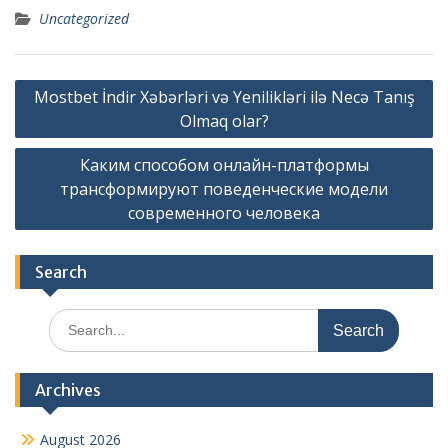
Uncategorized
Post
Mostbet İndir Xəbərləri və Yenilikləri ilə Necə Tanış
navigation
Olmaq olar?
Каким способом онлайн-платформы
трансформируют поведенческие модели
современного человека
Search
Search
for:
Archives
August 2026