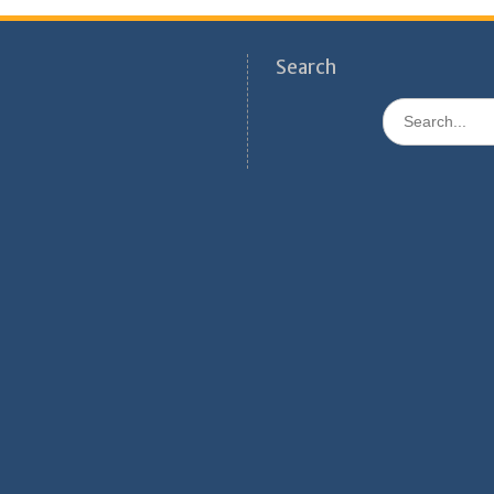
Search
Search
for: