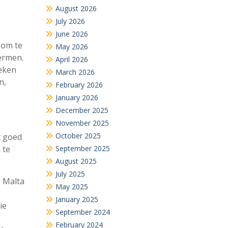
August 2026
July 2026
June 2026
 om te
May 2026
ermen.
April 2026
reken
March 2026
n,
February 2026
January 2026
December 2025
November 2025
October 2025
t goed
 te
September 2025
August 2025
July 2025
e Malta
May 2025
January 2025
ie
September 2024
February 2024