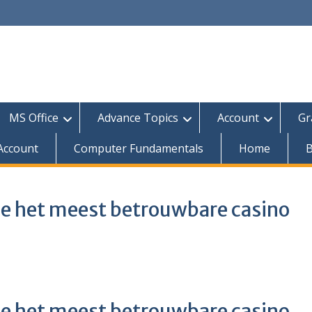
MS Office
Advance Topics
Account
Gr
 Account
Computer Fundamentals
Home
B
je het meest betrouwbare casino
je het meest betrouwbare casino