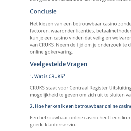
Conclusie
Het kiezen van een betrouwbaar casino zonde
factoren, waaronder licenties, betaalmethode
kun je een casino vinden dat veilig en welvare
van CRUKS. Neem de tijd om je onderzoek te d
online gokervaring.
Veelgestelde Vragen
1. Wat is CRUKS?
CRUKS staat voor Centraal Register Uitsluiti
mogelijkheid te geven om zich uit te sluiten v
2. Hoe herken ik een betrouwbaar online casin
Een betrouwbaar online casino heeft een lice
goede klantenservice.