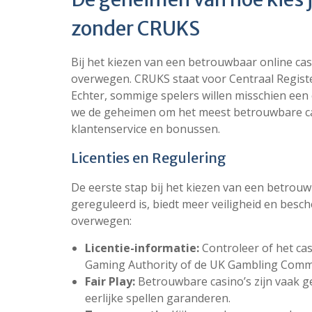
zonder CRUKS
Bij het kiezen van een betrouwbaar online cas
overwegen. CRUKS staat voor Centraal Registe
Echter, sommige spelers willen misschien een 
we de geheimen om het meest betrouwbare cas
klantenservice en bonussen.
Licenties en Regulering
De eerste stap bij het kiezen van een betrouwb
gereguleerd is, biedt meer veiligheid en besc
overwegen:
Licentie-informatie:
Controleer of het ca
Gaming Authority of de UK Gambling Comm
Fair Play:
Betrouwbare casino’s zijn vaak ge
eerlijke spellen garanderen.