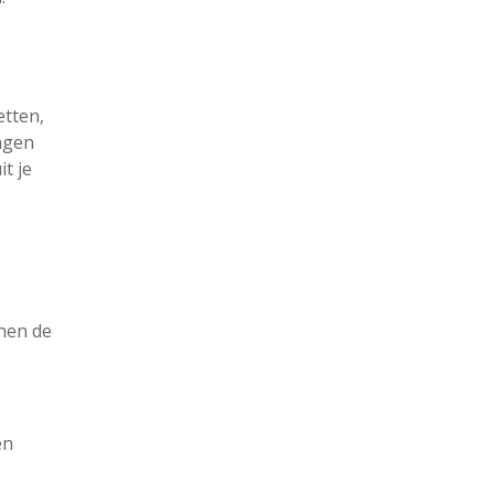
etten,
ingen
t je
 hen de
en