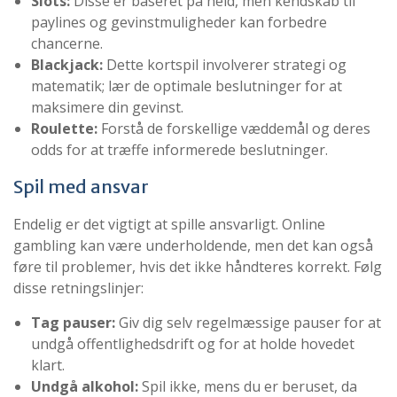
Slots:
Disse er baseret på held, men kendskab til
paylines og gevinstmuligheder kan forbedre
chancerne.
Blackjack:
Dette kortspil involverer strategi og
matematik; lær de optimale beslutninger for at
maksimere din gevinst.
Roulette:
Forstå de forskellige væddemål og deres
odds for at træffe informerede beslutninger.
Spil med ansvar
Endelig er det vigtigt at spille ansvarligt. Online
gambling kan være underholdende, men det kan også
føre til problemer, hvis det ikke håndteres korrekt. Følg
disse retningslinjer:
Tag pauser:
Giv dig selv regelmæssige pauser for at
undgå offentlighedsdrift og for at holde hovedet
klart.
Undgå alkohol:
Spil ikke, mens du er beruset, da