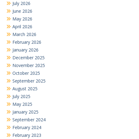
July 2026
June 2026
May 2026
April 2026
March 2026
February 2026
January 2026
December 2025
November 2025
October 2025
September 2025
August 2025
July 2025
May 2025
January 2025
September 2024
February 2024
February 2023