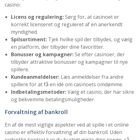
casino:
Licens og regulering:
Sørg for, at casinoet er
korrekt licenseret og reguleret af en anerkendt
myndighed.
Spilsortiment:
Tjek hvilke spil der tilbydes, og vælg
en platform, der tilbyder dine favoritter.
Bonusser og kampagner:
Se efter casinoer, der
tilbyder attraktive bonusser og kampagner til nye
spillere.
Kundeanmeldelser:
Læs anmeldelser fra andre
spillere for at få en idé om casinoets omdømme.
Indbetalingsmetoder:
Vælg et casino, der har sikre
og bekvemme betalingsmuligheder.
Forvaltning af bankroll
En af de mest vigtige aspekter ved at spille i et online
casino er effektiv forvaltning af din bankroll. Uden
ordentlig kontrol kan du hurtigt miste dine penge, så