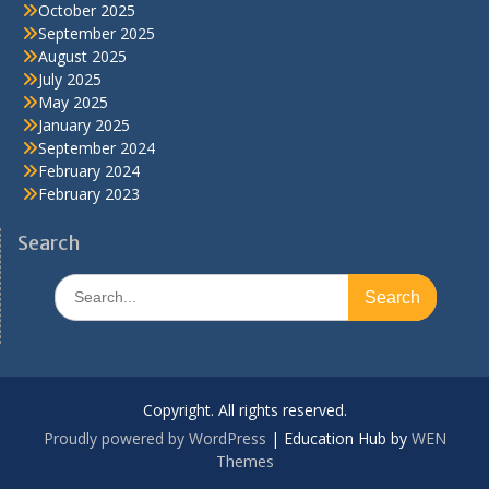
October 2025
September 2025
August 2025
July 2025
May 2025
January 2025
September 2024
February 2024
February 2023
Search
Search
for:
Copyright. All rights reserved.
Proudly powered by WordPress
|
Education Hub by
WEN
Themes