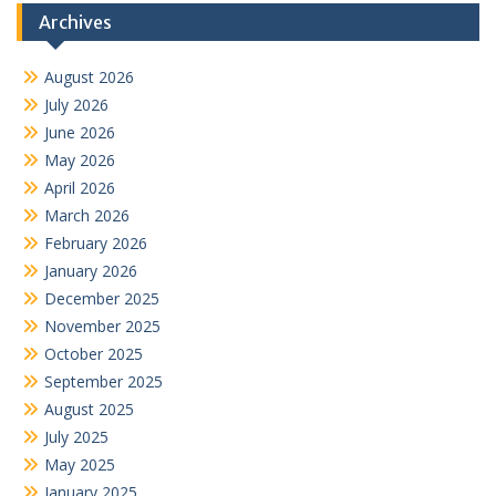
Archives
August 2026
July 2026
June 2026
May 2026
April 2026
March 2026
February 2026
January 2026
December 2025
November 2025
October 2025
September 2025
August 2025
July 2025
May 2025
January 2025